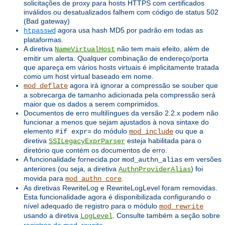
solicitações de proxy para hosts HTTPS com certificados
inválidos ou desatualizados falhem com código de status 502
(Bad gateway)
agora usa hash MD5 por padrão em todas as
htpasswd
plataformas.
A diretiva
não tem mais efeito, além de
NameVirtualHost
emitir um alerta. Qualquer combinação de endereço/porta
que apareça em vários hosts virtuais é implicitamente tratada
como um host virtual baseado em nome.
agora irá ignorar a compressão se souber que
mod_deflate
a sobrecarga de tamanho adicionada pela compressão será
maior que os dados a serem comprimidos.
Documentos de erro multilíngues da versão 2.2.x podem não
funcionar a menos que sejam ajustados à nova sintaxe do
elemento
do módulo
ou que a
#if expr=
mod_include
diretiva
esteja habilitada para o
SSILegacyExprParser
diretório que contém os documentos de erro.
A funcionalidade fornecida por
em versões
mod_authn_alias
anteriores (ou seja, a diretiva
) foi
AuthnProviderAlias
movida para
.
mod_authn_core
As diretivas RewriteLog e RewriteLogLevel foram removidas.
Esta funcionalidade agora é disponibilizada configurando o
nível adequado de registro para o módulo
mod_rewrite
usando a diretiva
. Consulte também a seção sobre
LogLevel
registros de mod_rewrite
.