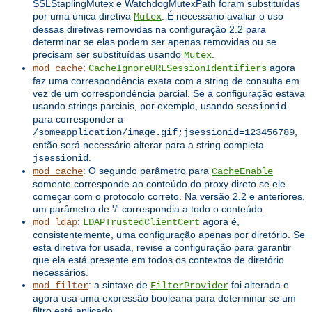
SSLStaplingMutex e WatchdogMutexPath foram substituídas
por uma única diretiva
. É necessário avaliar o uso
Mutex
dessas diretivas removidas na configuração 2.2 para
determinar se elas podem ser apenas removidas ou se
precisam ser substituídas usando
.
Mutex
:
agora
mod_cache
CacheIgnoreURLSessionIdentifiers
faz uma correspondência exata com a string de consulta em
vez de um correspondência parcial. Se a configuração estava
usando strings parciais, por exemplo, usando
sessionid
para corresponder a
,
/someapplication/image.gif;jsessionid=123456789
então será necessário alterar para a string completa
.
jsessionid
: O segundo parâmetro para
mod_cache
CacheEnable
somente corresponde ao conteúdo do proxy direto se ele
começar com o protocolo correto. Na versão 2.2 e anteriores,
um parâmetro de '/' correspondia a todo o conteúdo.
:
agora é,
mod_ldap
LDAPTrustedClientCert
consistentemente, uma configuração apenas por diretório. Se
esta diretiva for usada, revise a configuração para garantir
que ela está presente em todos os contextos de diretório
necessários.
: a sintaxe de
foi alterada e
mod_filter
FilterProvider
agora usa uma expressão booleana para determinar se um
filtro está aplicado.