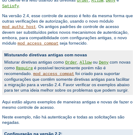
Order
Allow
Deny
.
Satisfy
Na versão 2.4, esse controle de acesso é feito da mesma forma que
outras verificações de autorização, usando o novo módulo
. Os antigos padrões de controle de acesso
mod_authz_host
devem ser substituídos pelos novos mecanismos de autenticação,
embora, para compatibilidade com configurações antigas, o novo
módulo
seja fornecido.
mod_access_compat
Misturando diretivas antigas com novas
Misturar diretivas antigas como
,
ou
com novas
Order
Allow
Deny
como
é possível tecnicamente porém não é
Require
recomendado.
foi criado para suportar
mod_access_compat
configurações que contêm somente diretivas antigas para facilitar
a migração para a versão 2.4. Favor verificar os exemplos abaixo
para ter uma ideia melhor sobre os problemas que podem surgir.
Aqui estão alguns exemplos de maneiras antigas e novas de fazer o
mesmo controle de acesso.
Neste exemplo, não há autenticação e todas as solicitações são
negadas.
Configuração na versão 2.2: