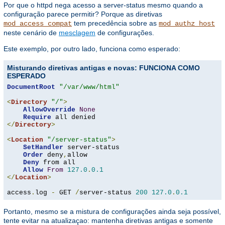
Por que o httpd nega acesso a server-status mesmo quando a
configuração parece permitir? Porque as diretivas
tem precedência sobre as
mod_access_compat
mod_authz_host
neste cenário de
mesclagem
de configurações.
Este exemplo, por outro lado, funciona como esperado:
Misturando diretivas antigas e novas: FUNCIONA COMO
ESPERADO
DocumentRoot
"/var/www/html"
<
Directory
"/"
>
AllowOverride
None
Require
</
Directory
>
<
Location
"/server-status"
>
SetHandler
 server-status

Order
 deny
,
allow

Deny
 from all

Allow
From
127.0
.
0.1
</
Location
>
access
.
log 
-
 GET 
/
server-status 
200
127.0
.
0.1
Portanto, mesmo se a mistura de configurações ainda seja possível,
tente evitar na atualizaçao: mantenha diretivas antigas e somente