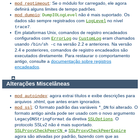
: Se o módulo for carregado, ele agora
mod_reqtimeout
definirá alguns limites de tempo padrões.
:
não é mais suportado. Os
mod_dumpio
DumpIOLogLevel
dados são sempre registrados com
no nível
LogLevel
.
trace7
Em plataformas Unix, comandos de registro encadeados
configurados com
ou
eram chamados
ErrorLog
CustomLog
usando
na versão 2.2 e anteriores. Na versão
/bin/sh -c
2.4 e posteriores, comandos de registro encadeados são
executados diretamente. Para restaurar o comportamento
antigo, consulte a
documentação sobre registros
encadeados
.
Alterações Miscelâneas
: agora extrai títulos e exibe descrições para
mod_autoindex
arquivos .xhtml, que antes eram ignorados.
: O formato padrão das variáveis ​​
foi alterado. O
mod_ssl
*_DN
formato antigo ainda pode ser usado com o novo argumento
da diretiva
. O
LegacyDNStringFormat
SSLOptions
protocolo SSLv2 não é mais suportado.
e
SSLProxyCheckPeerCN
SSLProxyCheckPeerExpire
agora são ativadas por padrão, fazendo com que as