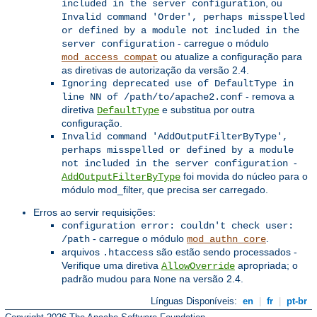
, ou
included in the server configuration
Invalid command 'Order', perhaps misspelled
or defined by a module not included in the
- carregue o módulo
server configuration
ou atualize a configuração para
mod_access_compat
as diretivas de autorização da versão 2.4.
Ignoring deprecated use of DefaultType in
- remova a
line NN of /path/to/apache2.conf
diretiva
e substitua por outra
DefaultType
configuração.
Invalid command 'AddOutputFilterByType',
perhaps misspelled or defined by a module
-
not included in the server configuration
foi movida do núcleo para o
AddOutputFilterByType
módulo mod_filter, que precisa ser carregado.
Erros ao servir requisições:
configuration error: couldn't check user:
- carregue o módulo
.
/path
mod_authn_core
arquivos
são estão sendo processados -
.htaccess
Verifique uma diretiva
apropriada; o
AllowOverride
padrão mudou para
na versão 2.4.
None
Línguas Disponíveis:
en
|
fr
|
pt-br