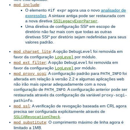
:
mod_include
O elemento
agora usa o novo
analisador de
#if expr
expressões
. A sintaxe antiga pode ser restaurada com
a nova diretiva
.
SSILegacyExprParser
Uma diretiva de configuração SSI* em escopo de
diretório não faz mais com que todas as outras
diretivas SSI* por diretório sejam redefinidas para seus
valores padrão.
: A opção
foi removida em
mod_charset_lite
DebugLevel
favor da configuração
por módulo.
LogLevel
: A opção
foi removida em
mod_ext_filter
DebugLevel
favor da configuração
por módulo.
LogLevel
: A configuração padrão para
foi
mod_proxy_scgi
PATH_INFO
alterada em relação à versão 2.2 e algumas aplicações web
não irão mais operar adequadamente com a nova
configuração de
. A configuração anterior pode ser
PATH_INFO
restaurada através da configuração da variável
proxy-scgi-
.
pathinfo
: A verificação de revogação baseada em CRL agora
mod_ssl
precisa ser configurada explicitamente através de
.
SSLCARevocationCheck
: O comprimento máximo de linha agora é
mod_substitute
limitado a 1MB.