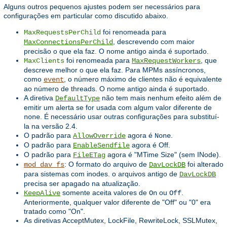
Alguns outros pequenos ajustes podem ser necessários para
configurações em particular como discutido abaixo.
foi renomeada para
MaxRequestsPerChild
, descrevendo com maior
MaxConnectionsPerChild
precisão o que ela faz. O nome antigo ainda é suportado.
foi renomeada para
, que
MaxClients
MaxRequestWorkers
descreve melhor o que ela faz. Para MPMs assíncronos,
como
, o número máximo de clientes não é equivalente
event
ao número de threads. O nome antigo ainda é suportado.
A diretiva
não tem mais nenhum efeito além de
DefaultType
emitir um alerta se for usada com algum valor diferente de
. É necessário usar outras configurações para substituí-
none
la na versão 2.4.
O padrão para
agora é
.
AllowOverride
None
O padrão para
agora é Off.
EnableSendfile
O padrão para
agora é "MTime Size" (sem INode).
FileETag
: O formato do arquivo de
foi alterado
mod_dav_fs
DavLockDB
para sistemas com inodes. o arquivos antigo de
DavLockDB
precisa ser apagado na atualização.
somente aceita valores de
ou
.
KeepAlive
On
Off
Anteriormente, qualquer valor diferente de "Off" ou "0" era
tratado como "On".
As diretivas AcceptMutex, LockFile, RewriteLock, SSLMutex,