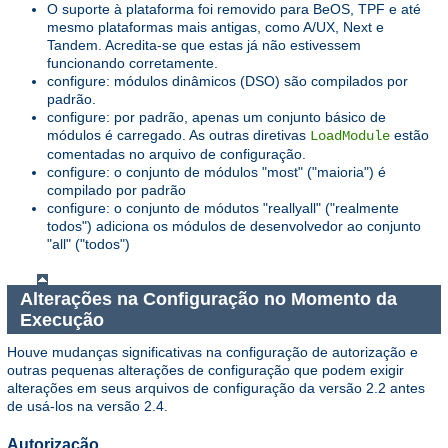
O suporte à plataforma foi removido para BeOS, TPF e até
mesmo plataformas mais antigas, como A/UX, Next e
Tandem. Acredita-se que estas já não estivessem
funcionando corretamente.
configure: módulos dinâmicos (DSO) são compilados por
padrão.
configure: por padrão, apenas um conjunto básico de
módulos é carregado. As outras diretivas
estão
LoadModule
comentadas no arquivo de configuração.
configure: o conjunto de módulos "most" ("maioria") é
compilado por padrão
configure: o conjunto de módutos "reallyall" ("realmente
todos") adiciona os módulos de desenvolvedor ao conjunto
"all" ("todos")
Alterações na Configuração no Momento da
Execução
Houve mudanças significativas na configuração de autorização e
outras pequenas alterações de configuração que podem exigir
alterações em seus arquivos de configuração da versão 2.2 antes
de usá-los na versão 2.4.
Autorização