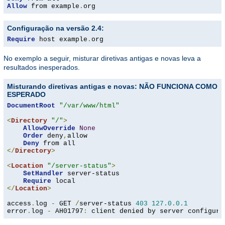
Allow
 from example
.
org
Configuração na versão 2.4:
Require
 host example
.
org
No exemplo a seguir, misturar diretivas antigas e novas leva a
resultados inesperados.
Misturando diretivas antigas e novas: NÃO FUNCIONA COMO
ESPERADO
DocumentRoot
"/var/www/html"
<
Directory
"/"
>
AllowOverride
None
Order
 deny
,
allow

Deny
</
Directory
>
<
Location
"/server-status"
>
SetHandler
 server-status

Require
</
Location
>
access
.
log 
-
 GET 
/
server-status 
403
127.0
.
0.1
error
.
log 
-
 AH01797
:
 client denied by server configura