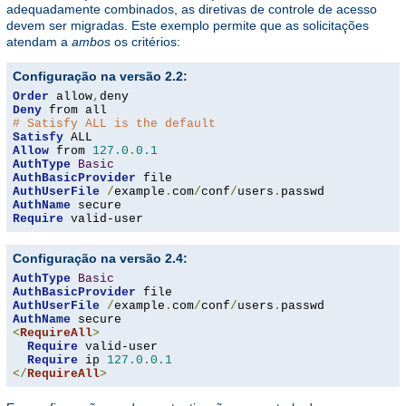
adequadamente combinados, as diretivas de controle de acesso
devem ser migradas. Este exemplo permite que as solicitações
atendam a
ambos
os critérios:
Configuração na versão 2.2:
Order
 allow
,
Deny
# Satisfy ALL is the default
Satisfy
Allow
 from 
127.0
.
0.1
AuthType
Basic
AuthBasicProvider
AuthUserFile
/
example
.
com
/
conf
/
users
.
AuthName
Require
 valid-user
Configuração na versão 2.4:
AuthType
Basic
AuthBasicProvider
AuthUserFile
/
example
.
com
/
conf
/
users
.
AuthName
<
RequireAll
>
Require
 valid-user

Require
 ip 
127.0
.
0.1
</
RequireAll
>