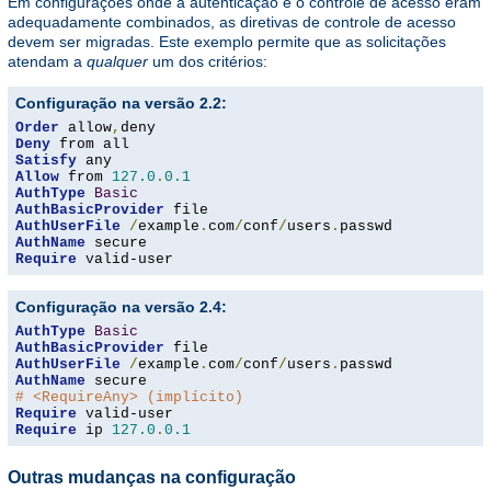
Em configurações onde a autenticação e o controle de acesso eram
adequadamente combinados, as diretivas de controle de acesso
devem ser migradas. Este exemplo permite que as solicitações
atendam a
qualquer
um dos critérios:
Configuração na versão 2.2:
Order
 allow
,
Deny
Satisfy
Allow
 from 
127.0
.
0.1
AuthType
Basic
AuthBasicProvider
AuthUserFile
/
example
.
com
/
conf
/
users
.
AuthName
Require
 valid-user
Configuração na versão 2.4:
AuthType
Basic
AuthBasicProvider
AuthUserFile
/
example
.
com
/
conf
/
users
.
AuthName
# <RequireAny> (implícito)
Require
Require
 ip 
127.0
.
0.1
Outras mudanças na configuração