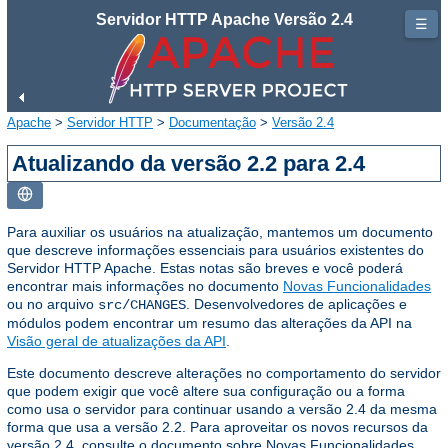
Servidor HTTP Apache Versão 2.4
☰
Apache
>
Servidor HTTP
>
Documentação
>
Versão 2.4
Atualizando da versão 2.2 para 2.4
Para auxiliar os usuários na atualização, mantemos um documento
que descreve informações essenciais para usuários existentes do
Servidor HTTP Apache. Estas notas são breves e você poderá
encontrar mais informações no documento
Novas Funcionalidades
ou no arquivo
. Desenvolvedores de aplicações e
src/CHANGES
módulos podem encontrar um resumo das alterações da API na
Visão geral de atualizações da API
.
Este documento descreve alterações no comportamento do servidor
que podem exigir que você altere sua configuração ou a forma
como usa o servidor para continuar usando a versão 2.4 da mesma
forma que usa a versão 2.2. Para aproveitar os novos recursos da
versão 2.4, consulte o documento sobre Novas Funcionalidades.