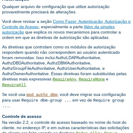
Qualquer arquivo de configuração que utilize autorização
provavelmente precisará de alterações.
Você deve revisar a seção
Como Fazer: Autenticação, Autorização e
Controle de Acesso
, especialmente a parte
Além da simples
autorização
que explica os novos mecanismos para controlar a
ordem em que as diretivas de autorização são aplicadas.
As diretivas que controlam como os módulos de autorização
respondem quando não correspondem ao usuário autenticado
foram removidas: Isso inclui AuthzLDAPAuthoritative,
AuthzDBDAuthoritative, AuthzDBMAuthoritative,
AuthzGroupFileAuthoritative, AuthzUserAuthoritative, e
AuthzOwnerAuthoritative. Essas diretivas foram substituídas pelas
diretivas mais expressivas
,
e
RequireAny
RequireNone
.
RequireAll
Se você usa
, você deve migrar sua configuração
mod_authz_dbm
para usar
em vez de
Require dbm-group ...
Require group
.
...
Controle de acesso
Na versão 2.2, o controle de acesso baseado no nome do host do
cliente, no endereço IP, e em outras características das solicitações
do cliente era feito usando as diretivas
,
,
e