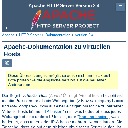
Apache HTTP Server Version 2.4
☰
Apache
>
HTTP-Server
>
Dokumentation
>
Version 2.4
Apache-Dokumentation zu virtuellen
Hosts
Diese Übersetzung ist möglicherweise nicht mehr aktuell.
Bitte prüfen Sie die englische Version auf die neuesten
Änderungen.
Der Begriff
virtueller Host
(
Anm.d.Ü.:
engl. 'virtual host')
bezieht sich
auf die Praxis, mehr als ein Webangebot (z.B.
www.company1.com
und
) auf einer einzigen Maschine zu betreiben.
www.company2.com
Virtuelle Hosts können "
IP-basiert
" sein, was bedeutet, dass jedes
Webangebot eine andere IP besitzt, oder "
Namens-basiert
", was
bedeutet, dass unter jeder IP-Adresse mehrere Namen laufen. Die
Tatsache, dass sie auf dem gleichen physischen Server laufen, ist