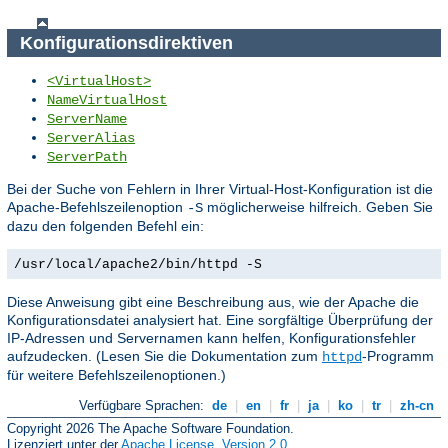
Konfigurationsdirektiven
<VirtualHost>
NameVirtualHost
ServerName
ServerAlias
ServerPath
Bei der Suche von Fehlern in Ihrer Virtual-Host-Konfiguration ist die
Apache-Befehlszeilenoption
möglicherweise hilfreich. Geben Sie
-S
dazu den folgenden Befehl ein:
/usr/local/apache2/bin/httpd -S
Diese Anweisung gibt eine Beschreibung aus, wie der Apache die
Konfigurationsdatei analysiert hat. Eine sorgfältige Überprüfung der
IP-Adressen und Servernamen kann helfen, Konfigurationsfehler
aufzudecken. (Lesen Sie die Dokumentation zum
-Programm
httpd
für weitere Befehlszeilenoptionen.)
Verfügbare Sprachen:
de
|
en
|
fr
|
ja
|
ko
|
tr
|
zh-cn
Copyright 2026 The Apache Software Foundation.
Lizenziert unter der
Apache License, Version 2.0
.