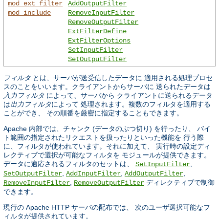
mod_ext_filter
AddOutputFilter
mod_include
RemoveInputFilter
RemoveOutputFilter
ExtFilterDefine
ExtFilterOptions
SetInputFilter
SetOutputFilter
フィルタ
とは、サーバが送受信したデータに 適用される処理プロセ
スのことをいいます。クライアントからサーバに 送られたデータは
入力フィルタ
によって、サーバから クライアントに送られるデータ
は
出力フィルタ
によって 処理されます。複数のフィルタを適用する
ことができ、 その順番を厳密に指定することもできます。
Apache 内部では、チャンク (データのぶつ切り) を行ったり、 バイ
ト範囲の指定されたリクエストを扱ったりといった機能を 行う際
に、フィルタが使われています。それに加えて、 実行時の設定ディ
レクティブで選択が可能なフィルタを モジュールが提供できます。
データに適応されるフィルタのセットは、
,
SetInputFilter
,
,
,
SetOutputFilter
AddInputFilter
AddOutputFilter
,
ディレクティブで制御
RemoveInputFilter
RemoveOutputFilter
できます。
現行の Apache HTTP サーバの配布では、 次のユーザ選択可能なフ
ィルタが提供されています。