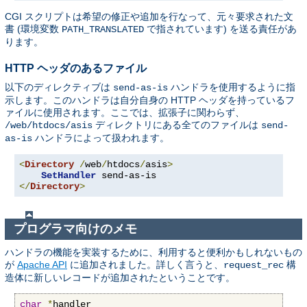
CGI スクリプトは希望の修正や追加を行なって、元々要求された文
書 (環境変数
で指されています) を送る責任があ
PATH_TRANSLATED
ります。
HTTP ヘッダのあるファイル
以下のディレクティブは
ハンドラを使用するように指
send-as-is
示します。このハンドラは自分自身の HTTP ヘッダを持っているフ
ァイルに使用されます。ここでは、拡張子に関わらず、
ディレクトリにある全てのファイルは
/web/htdocs/asis
send-
ハンドラによって扱われます。
as-is
<
Directory
/
web
/
htdocs
/
asis
>
SetHandler
</
Directory
>
プログラマ向けのメモ
ハンドラの機能を実装するために、利用すると便利かもしれないもの
が
Apache API
に追加されました。詳しく言うと、
構
request_rec
造体に新しいレコードが追加されたということです。
char
*
handler