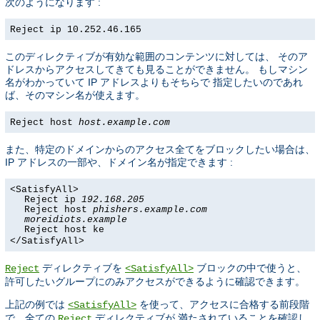
次のようになります :
Reject ip 10.252.46.165
このディレクティブが有効な範囲のコンテンツに対しては、 そのア
ドレスからアクセスしてきても見ることができません。 もしマシン
名がわかっていて IP アドレスよりもそちらで 指定したいのであれ
ば、そのマシン名が使えます。
Reject host
host.example.com
また、特定のドメインからのアクセス全てをブロックしたい場合は、
IP アドレスの一部や、ドメイン名が指定できます :
<SatisfyAll>
Reject ip
192.168.205
Reject host
phishers.example.com
moreidiots.example
Reject host ke
</SatisfyAll>
ディレクティブを
ブロックの中で使うと、
Reject
<SatisfyAll>
許可したいグループにのみアクセスができるように確認できます。
上記の例では
を使って、アクセスに合格する前段階
<SatisfyAll>
で、全ての
ディレクティブが 満たされていることを確認し
Reject