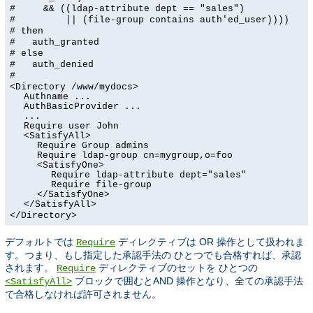
# && ((ldap-attribute dept == "sales")
# || (file-group contains auth'ed_user))))
# then
# auth_granted
# else
# auth_denied
#
<Directory /www/mydocs>
Authname ...
AuthBasicProvider ...
...
Require user John
<SatisfyAll>
Require Group admins
Require ldap-group cn=mygroup,o=foo
<SatisfyOne>
Require ldap-attribute dept="sales"
Require file-group
</SatisfyOne>
</SatisfyAll>
</Directory>
デフォルトでは
ディレクティブは OR 操作として扱われま
Require
す。つまり、もし指定した承認手法の ひとつでも合格すれば、承認
されます。
ディレクティブのセットを ひとつの
Require
ブロックで囲むとAND 操作となり、全ての承認手法
<SatisfyAll>
で合格しなければ許可されません。