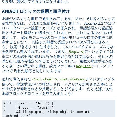
や制御、選択ができるようになりました。
AND/OR ロジックの適用と順序付け
承認がどのような順序で適用されているか、また、それをどのように
制御するかは、 これまで混乱を招いていました。 Apache 2.2 ではプ
ロバイダベースの認証メカニズムが導入され、 承認処理から認証処
理とサポート機能とが切り分けられました。 これによるひとつの効
果として、 認証モジュールのロード順やモジュール自体の順序に依
存することなく、 指定した順番で認証プロバイダが呼び出せるよ
う、 設定できるようになりました。 このプロバイダメカニズムは承
認処理でも導入されています。 つまり、
ディレクティブは
Require
単にどの承認手法が使われるかを指定するだけではなく、 それらの
呼び出し順序も指定できるようになりました。 複数の承認手法があ
るとき、その呼び出し順は、設定ファイルの
ディレクティ
Require
ブ中で 現れた順序と同じになります。
追加で導入された
,
ディレクティブを
<SatisfyAll>
<SatisfyOne>
使って、承認手法がいつ呼び出され、アクセスが許可された際に ど
の手続きが適用されるか指定することができます。 たとえば、次の
承認ブロックのロジックを見てみましょう:
# if ((user == "John") ||
# ((Group == "admin")
# && (ldap-group <ldap-object> contains
auth'ed_user)