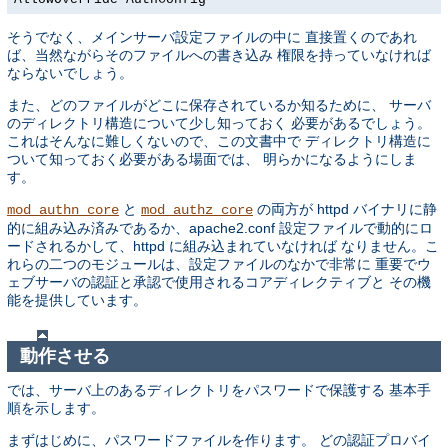
そうでなく、メインサーバ設定ファイルの中に 直接置くのであれ
ば、当然ながらそのファイルへの書き込み 権限を持っていなければ
ならないでしょう。
また、どのファイルがどこに保存されているか知るために、 サーバ
のディレクトリ構造について少し知っておく 必要があるでしょう。
これはそんなに難しくないので、この文書中で ディレクトリ構造に
ついて知っておく必要がある場面では、 明らかになるようにしま
す。
と
の両方が httpd バイナリに静
mod_authn_core
mod_authz_core
的に組み込み済みであるか、apache2.conf 設定ファイルで動的にロ
ードされるかして、httpd に組み込まれていなければ なりません。こ
れらの二つのモジュールは、設定ファイルのなかで非常に 重要でウ
ェブサーバの認証と承認で使用されるコアディレクティブと その機
能を提供しています。
動作させる
では、サーバ上のあるディレクトリをパスワードで保護する 基本手
順を示します。
まずはじめに、パスワードファイルを作ります。 どの認証プロバイ