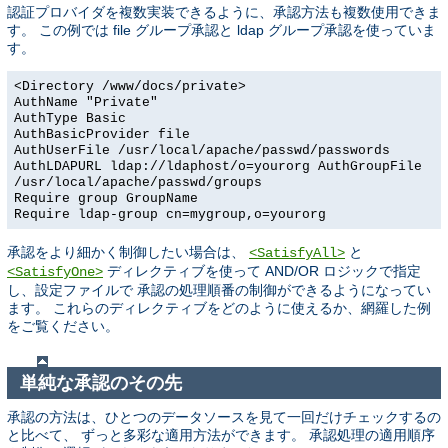
認証プロバイダを複数実装できるように、承認方法も複数使用できま
す。 この例では file グループ承認と ldap グループ承認を使っていま
す。
<Directory /www/docs/private>
AuthName "Private"
AuthType Basic
AuthBasicProvider file
AuthUserFile /usr/local/apache/passwd/passwords
AuthLDAPURL ldap://ldaphost/o=yourorg AuthGroupFile
/usr/local/apache/passwd/groups
Require group GroupName
Require ldap-group cn=mygroup,o=yourorg
承認をより細かく制御したい場合は、
と
<SatisfyAll>
ディレクティブを使って AND/OR ロジックで指定
<SatisfyOne>
し、設定ファイルで 承認の処理順番の制御ができるようになってい
ます。 これらのディレクティブをどのように使えるか、網羅した例
をご覧ください。
単純な承認のその先
承認の方法は、ひとつのデータソースを見て一回だけチェックするの
と比べて、 ずっと多彩な適用方法ができます。 承認処理の適用順序