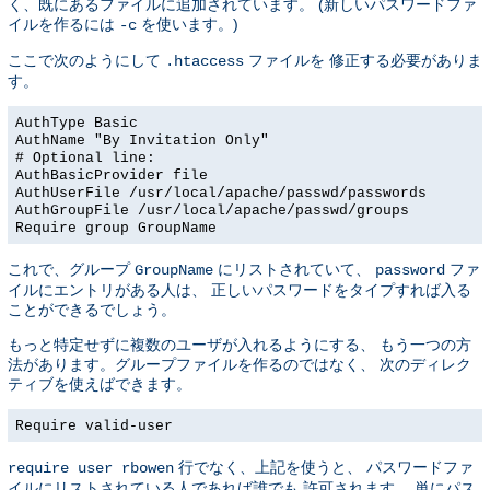
く、既にあるファイルに追加されています。 (新しいパスワードファ
イルを作るには
を使います。)
-c
ここで次のようにして
ファイルを 修正する必要がありま
.htaccess
す。
AuthType Basic
AuthName "By Invitation Only"
# Optional line:
AuthBasicProvider file
AuthUserFile /usr/local/apache/passwd/passwords
AuthGroupFile /usr/local/apache/passwd/groups
Require group GroupName
これで、グループ
にリストされていて、
ファ
GroupName
password
イルにエントリがある人は、 正しいパスワードをタイプすれば入る
ことができるでしょう。
もっと特定せずに複数のユーザが入れるようにする、 もう一つの方
法があります。グループファイルを作るのではなく、 次のディレク
ティブを使えばできます。
Require valid-user
行でなく、上記を使うと、 パスワードファ
require user rbowen
イルにリストされている人であれば誰でも 許可されます。 単にパス