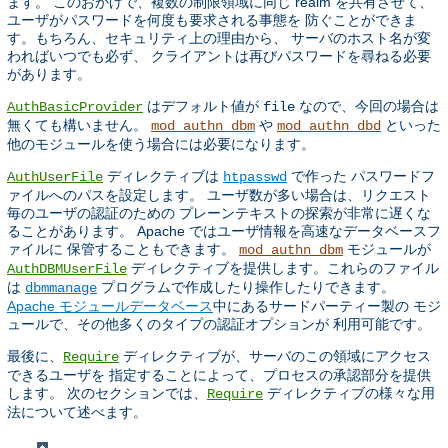
ます。 このおかげで、複数の制限領域に同じ realm を共有させて、
ユーザがパスワードを何度も要求される事態を 防ぐことができま
す。もちろん、セキュリティ上の理由から、 サーバのホスト名が変
わればいつでも必ず、 クライアントは再びパスワードを尋ねる必要
があります。
はデフォルト値が
なので、今回の場合は
AuthBasicProvider
file
無くても構いません。
や
といった
mod_authn_dbm
mod_authn_dbd
他のモジュールを使う場合には必要になります。
ディレクティブは
で作った パスワードフ
AuthUserFile
htpasswd
ァイルへのパスを設定します。 ユーザ数が多い場合は、リクエスト
毎のユーザの認証のための プレーンテキストの探索が非常に遅くな
ることがあります。 Apache ではユーザ情報を高速なデータベースフ
ァイルに 保管することもできます。
モジュールが
mod_authn_dbm
ディレクティブを提供します。これらのファイル
AuthDBMUserFile
は
プログラムで作成したり操作したりできます。
dbmmanage
Apache モジュールデータベース
中にあるサードパーティー製の モジ
ュールで、その他多くのタイプの認証オプションが 利用可能です。
最後に、
ディレクティブが、サーバのこの領域にアクセス
Require
できるユーザを 指定することによって、プロセスの承認部分を提供
します。 次のセクションでは、
ディレクティブの様々な用
Require
法について述べます。