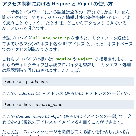
アクセス制御における Require と Reject の使い方
ユーザ名とパスワードによる認証は全体の一部分でしかありません。
誰がアクセスしてきたかといった情報以外の条件を使いたい、 とよ
く思うことでしょう。 たとえば、どこからアクセスしてきている
か、といった具合です。
承認プロバイダ
,
,
,
を使うと、リクエストを送信し
all
env
host
ip
てきているマシンのホスト名や IP アドレス といった、ホストベース
でのアクセス制御ができます。
これらプロバイダの扱いは
や
で 指定されます。こ
Require
Reject
れらのディレクティブは承認プロバイダを登録し、 リクエスト処理
の承認段階で呼び出されます。たとえば:
Require ip
address
ここで、
address
は IP アドレス (あるいは IP アドレスの 一部) か :
Require host
domain_name
ここで
domain_name
は FQDN (あるいはドメイン名の一部) で、必
要であれば複数のアドレスやドメイン名を書くことができます。
たとえば、スパムメッセージを送信してくる誰かを拒否したい場合、