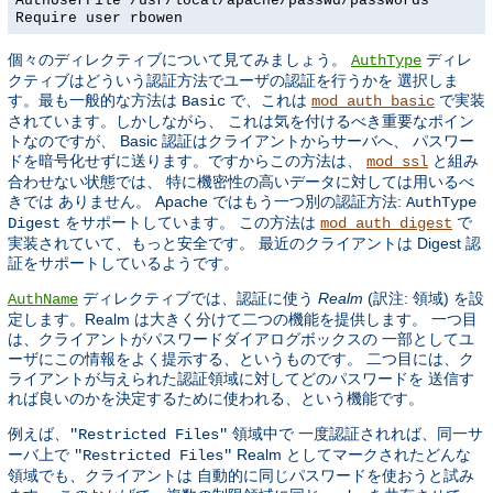
AuthUserFile /usr/local/apache/passwd/passwords
Require user rbowen
個々のディレクティブについて見てみましょう。
ディレ
AuthType
クティブはどういう認証方法でユーザの認証を行うかを 選択しま
す。最も一般的な方法は
で、これは
で実装
Basic
mod_auth_basic
されています。しかしながら、 これは気を付けるべき重要なポイン
トなのですが、 Basic 認証はクライアントからサーバへ、 パスワー
ドを暗号化せずに送ります。ですからこの方法は、
と組み
mod_ssl
合わせない状態では、 特に機密性の高いデータに対しては用いるべ
きでは ありません。 Apache ではもう一つ別の認証方法:
AuthType
をサポートしています。 この方法は
で
Digest
mod_auth_digest
実装されていて、もっと安全です。 最近のクライアントは Digest 認
証をサポートしているようです。
ディレクティブでは、認証に使う
Realm
(訳注: 領域) を設
AuthName
定します。Realm は大きく分けて二つの機能を提供します。 一つ目
は、クライアントがパスワードダイアログボックスの 一部としてユ
ーザにこの情報をよく提示する、というものです。 二つ目には、ク
ライアントが与えられた認証領域に対してどのパスワードを 送信す
れば良いのかを決定するために使われる、という機能です。
例えば、
領域中で 一度認証されれば、同一サ
"Restricted Files"
ーバ上で
Realm としてマークされたどんな
"Restricted Files"
領域でも、クライアントは 自動的に同じパスワードを使おうと試み