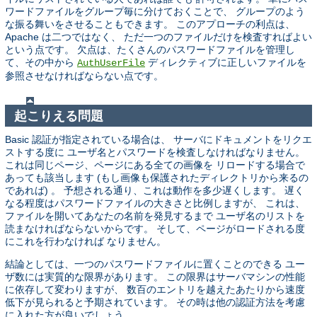
ワードファイルをグループ毎に分けておくことで、 グループのよう
な振る舞いをさせることもできます。 このアプローチの利点は、
Apache は二つではなく、 ただ一つのファイルだけを検査すればよい
という点です。 欠点は、たくさんのパスワードファイルを管理し
て、その中から
ディレクティブに正しいファイルを
AuthUserFile
参照させなければならない点です。
起こりえる問題
Basic 認証が指定されている場合は、 サーバにドキュメントをリクエ
ストする度に ユーザ名とパスワードを検査しなければなりません。
これは同じページ、ページにある全ての画像を リロードする場合で
あっても該当します (もし画像も保護されたディレクトリから来るの
であれば) 。 予想される通り、これは動作を多少遅くします。 遅く
なる程度はパスワードファイルの大きさと比例しますが、 これは、
ファイルを開いてあなたの名前を発見するまで ユーザ名のリストを
読まなければならないからです。 そして、ページがロードされる度
にこれを行わなければ なりません。
結論としては、一つのパスワードファイルに置くことのできる ユー
ザ数には実質的な限界があります。 この限界はサーバマシンの性能
に依存して変わりますが、 数百のエントリを越えたあたりから速度
低下が見られると予期されています。 その時は他の認証方法を考慮
に入れた方が良いでしょう。