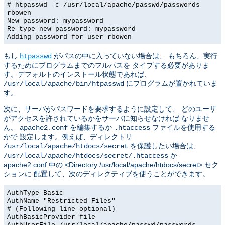
# htpasswd -c /usr/local/apache/passwd/passwords
rbowen
New password: mypassword
Re-type new password: mypassword
Adding password for user rbowen
もし
がパスの中に入っていない場合は、 もちろん、実行
htpasswd
するためにプログラムまでのフルパスを タイプする必要がありま
す。デフォルトのインストール状態であれば、
にプログラムが置かれていま
/usr/local/apache/bin/htpasswd
す。
次に、サーバがパスワードを要求するように設定して、 どのユーザ
がアクセスを許されているかをサーバに知らせなければ なりませ
ん。
を編集するか
ファイルを使用する
apache2.conf
.htaccess
かで 設定します。例えば、ディレクトリ
を保護したい場合は、
/usr/local/apache/htdocs/secret
か
/usr/local/apache/htdocs/secret/.htaccess
apache2.conf 中の <Directory /usr/local/apache/htdocs/secret> セク
ションに 配置して、次のディレクティブを使うことができます。
AuthType Basic
AuthName "Restricted Files"
# (Following line optional)
AuthBasicProvider file