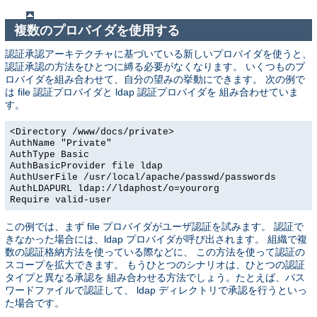
複数のプロバイダを使用する
認証承認アーキテクチャに基づいている新しいプロバイダを使うと、
認証承認の方法をひとつに縛る必要がなくなります。 いくつものプ
ロバイダを組み合わせて、自分の望みの挙動にできます。 次の例で
は file 認証プロバイダと ldap 認証プロバイダを 組み合わせていま
す。
<Directory /www/docs/private>
AuthName "Private"
AuthType Basic
AuthBasicProvider file ldap
AuthUserFile /usr/local/apache/passwd/passwords
AuthLDAPURL ldap://ldaphost/o=yourorg
Require valid-user
この例では、まず file プロバイダがユーザ認証を試みます。 認証で
きなかった場合には、ldap プロバイダが呼び出されます。 組織で複
数の認証格納方法を使っている際などに、 この方法を使って認証の
スコープを拡大できます。 もうひとつのシナリオは、ひとつの認証
タイプと異なる承認を 組み合わせる方法でしょう。たとえば、パス
ワードファイルで認証して、 ldap ディレクトリで承認を行うといっ
た場合です。