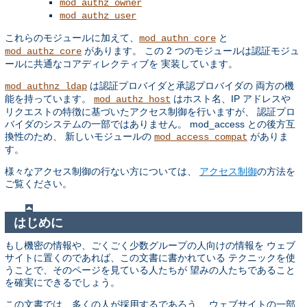
mod_authz_owner
mod_authz_user
これらのモジュールに加えて、
と
mod_authn_core
があります。 この 2 つのモジュールは認証モジュ
mod_authz_core
ールに共通なコアディレクティブを 実装しています。
は認証プロバイダと承認プロバイダの 両方の機
mod_authnz_ldap
能を持っています。
はホスト名、IP アドレスや
mod_authz_host
リクエストの特徴に基づいたアクセス制御を行いますが、 認証プロ
バイダのシステムの一部ではありません。 mod_access との後方互
換性のため、 新しいモジュールの
がありま
mod_access_compat
す。
様々なアクセス制御の行ない方については、
アクセス制御
の方法を
ご覧ください。
はじめに
もし機密の情報や、ごくごく少数グループの人向けの情報を ウェブ
サイトに置くのであれば、この文書に書かれている テクニックを使
うことで、そのページを見ている人たちが 望みの人たちであること
を確実にできるでしょう。
この文書では、多くの人が採用するであろう、 ウェブサイトの一部