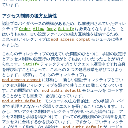
ています。
アクセス制御の後方互換性
認証プロバイダベースの機構があるため、以前使用されていたディレ
クティブ
,
,
,
は必要なくなりました。 と
Order
Allow
Deny
Satisfy
はいうものの、古い設定ファイルでの後方互換性を提供するため、
これらのディレクティブは
モジュールに移さ
mod_access_compat
れました。
これらのディレクティブの抱えていた問題のひとつに、承認の設定行
とアクセス制御の設定行の 関係がとてもあいまいだったことが挙げ
られます。
ディレクティブは リクエスト処理中でそれ自身
Satisfy
を呼び出すことによって、これらの 2 つの処理段階を結びつけよう
とします。 現在は、これらのディレクティブは
に移動し、 新しい認証ディレクティブと古い
mod_access_compat
アクセス制御ディレクティブを混ぜて使うことは 難しくなっていま
す。この問題のため、
モジュールを ロードす
mod_authz_default
ることがとても重要で、必須になっています。
モジュールの主な目的は、どの承認プロバイ
mod_authz_default
ダで 処理されなかった承認リクエストを受けることにあります。 し
かし、古いアクセス制御ディレクティブが用いられた場合には、 ア
クセス制御と承認を結びつけて、すべての処理段階の出力結果を見て
アクセスに合格するかを決めています。 ですから、古いディレクテ
ィブがうまく動作しない場合は、
がロードさ
mod_authz_default