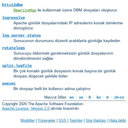
httxt2dbm
ile kullanmak üzere DBM dosyaları oluşturur.
RewriteMap
logresolve
Apache günlük dosyalarındaki IP adreslerini konak isimlerine
dönüştürür.
log_server_status
Sunucunun durumunu düzenli aralıklarla günlüğe kaydeder.
rotatelogs
Sunucuyu öldürmek gerekmeksizin günlük dosyalarının
döndürülmesini sağlar.
split-logfile
Bir çok konaklı günlük dosyasını konak başına bir günlük
dosyası düşecek şekilde böler.
suexec
Bir dosyayı belli bir kullanıcı adına çalıştırır.
Mevcut Diller:
en
|
es
|
fr
|
ko
|
tr
|
zh-cn
Copyright 2026 The Apache Software Foundation.
Apache License, Version 2.0
altında lisanslıdır.
Modüller
|
Yönergeler
|
SSS
|
Terimler
|
Site Haritası
|
Hata bildir