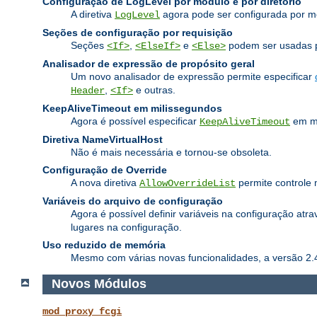
Configuração de LogLevel por módulo e por diretório
A diretiva
agora pode ser configurada por m
LogLevel
Seções de configuração por requisição
Seções
,
e
podem ser usadas pa
<If>
<ElseIf>
<Else>
Analisador de expressão de propósito geral
Um novo analisador de expressão permite especificar
,
e outras.
Header
<If>
KeepAliveTimeout em milissegundos
Agora é possível especificar
em mi
KeepAliveTimeout
Diretiva NameVirtualHost
Não é mais necessária e tornou-se obsoleta.
Configuração de Override
A nova diretiva
permite controle 
AllowOverrideList
Variáveis do arquivo de configuração
Agora é possível definir variáveis na configuração atra
lugares na configuração.
Uso reduzido de memória
Mesmo com várias novas funcionalidades, a versão 2.
Novos Módulos
mod_proxy_fcgi