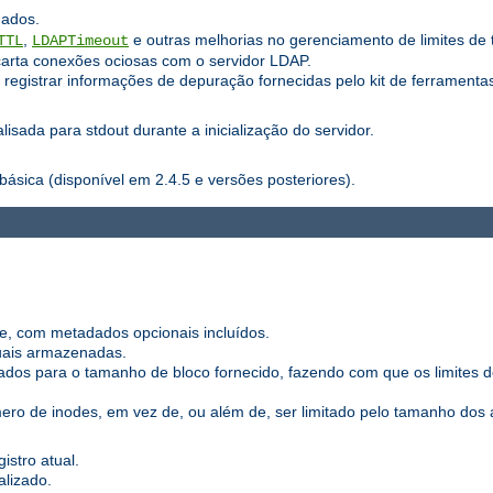
hados.
,
e outras melhorias no gerenciamento de limites de 
TTL
LDAPTimeout
carta conexões ociosas com o servidor LDAP.
registrar informações de depuração fornecidas pelo kit de ferramentas
sada para stdout durante a inicialização do servidor.
básica (disponível em 2.4.5 e versões posteriores).
e, com metadados opcionais incluídos.
duais armazenadas.
dos para o tamanho de bloco fornecido, fazendo com que os limites
ro de inodes, em vez de, ou além de, ser limitado pelo tamanho dos a
istro atual.
alizado.