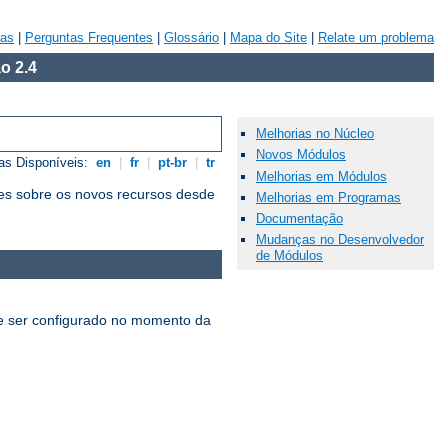
vas
|
Perguntas Frequentes
|
Glossário
|
Mapa do Site
|
Relate um problema
o 2.4
Melhorias no Núcleo
Novos Módulos
as Disponíveis:
en
|
fr
|
pt-br
|
tr
Melhorias em Módulos
es sobre os novos recursos desde
Melhorias em Programas
Documentação
Mudanças no Desenvolvedor
de Módulos
 ser configurado no momento da