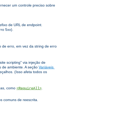
rnecer um controle preciso sobre
fixo de URL de endpoint.
ro 5xx).
 de erro, em vez da string de erro
te scripting" via injeção de
 ​​de ambiente. A seção
Variáveis ​​
alhos. (Isso afeta todos os
adas, como
.
<RequireAll>
os comuns de reescrita.