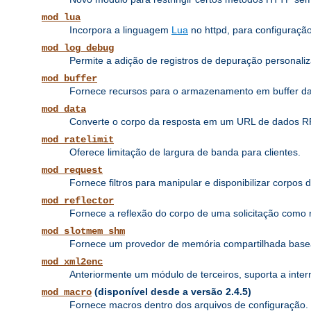
mod_lua
Incorpora a linguagem
Lua
no httpd, para configuraçã
mod_log_debug
Permite a adição de registros de depuração personaliz
mod_buffer
Fornece recursos para o armazenamento em buffer das p
mod_data
Converte o corpo da resposta em um URL de dados 
mod_ratelimit
Oferece limitação de largura de banda para clientes.
mod_request
Fornece filtros para manipular e disponibilizar corpos 
mod_reflector
Fornece a reflexão do corpo de uma solicitação como re
mod_slotmem_shm
Fornece um provedor de memória compartilhada base
mod_xml2enc
Anteriormente um módulo de terceiros, suporta a inte
(disponível desde a versão 2.4.5)
mod_macro
Fornece macros dentro dos arquivos de configuração.