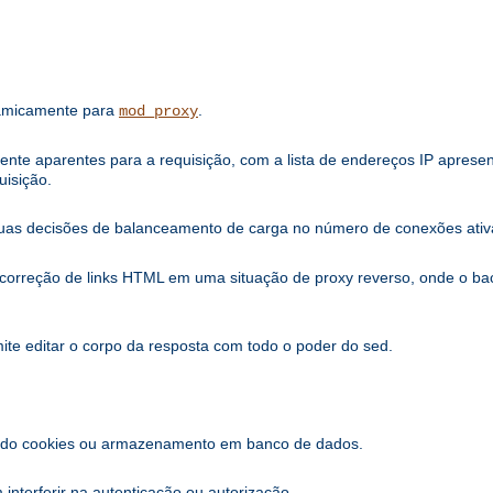
namicamente para
.
mod_proxy
iente aparentes para a requisição, com a lista de endereços IP apres
uisição.
uas decisões de balanceamento de carga no número de conexões ativa
a correção de links HTML em uma situação de proxy reverso, onde o 
mite editar o corpo da resposta com todo o poder do sed.
sando cookies ou armazenamento em banco de dados.
nterferir na autenticação ou autorização.