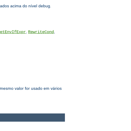
ados acima do nível
.
debug
,
,
etEnvIfExpr
RewriteCond
 mesmo valor for usado em vários