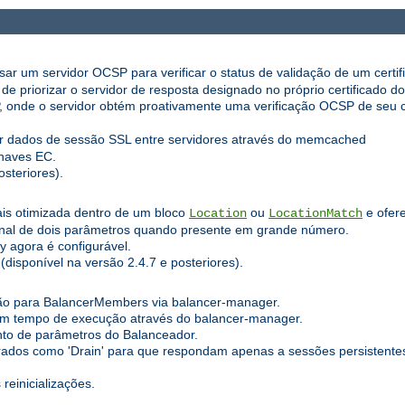
r um servidor OCSP para verificar o status de validação de um certifi
e priorizar o servidor de resposta designado no próprio certificado do 
de o servidor obtém proativamente uma verificação OCSP de seu cert
ar dados de sessão SSL entre servidores através do memcached
haves EC.
steriores).
is otimizada dentro de um bloco
ou
e ofer
Location
LocationMatch
ional de dois parâmetros quando presente em grande número.
y agora é configurável.
disponível na versão 2.4.7 e posteriores).
ão para BalancerMembers via balancer-manager.
em tempo de execução através do balancer-manager.
to de parâmetros do Balanceador.
os como 'Drain' para que respondam apenas a sessões persistentes 
reinicializações.