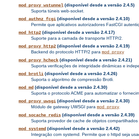
(disponível desde a versão 2.4.5)
mod_proxy_wstunnel
Suporta túneis web-socket.
(disponível desde a versão 2.4.10)
mod_authnz_fcgi
Permite que aplicativos autorizadores FastCGI autenti
(disponível desde a versão 2.4.17)
mod_http2
Suporte para a camada de transporte HTTP/2.
(disponível desde a versão 2.4.19)
mod_proxy_http2
Backend do protocolo HTTP/2 para
mod_proxy
(disponível desde a versão 2.4.21)
mod_proxy_hcheck
Suporta verificações de integridade dinâmicas e inde
(disponível desde a versão 2.4.26)
mod_brotli
Suporta o algoritmo de compressão Brotli.
(disponível desde a versão 2.4.30)
mod_md
Suporta o protocolo ACME para automatizar o fornecime
(disponível desde a versão 2.4.30)
mod_proxy_uwsgi
Módulo de gateway UWSGI para
.
mod_proxy
(disponível desde a versão 2.4.39)
mod_socache_redis
Suporta provedor de cache de objetos compartilhado
(disponível desde a versão 2.4.42)
mod_systemd
Integração com systemd. Permite que o httpd seja u