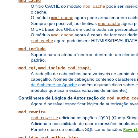
mod_cache
O filtro CACHE do módulo
pode ser inserid
mod_cache
o cache.
O módulo
agora pode armazenar em cache
mod_cache
Sempre que possível, as diretivas
agora pod
mod_cache
O URL base dos URLs em cache pode ser personalizad
O módulo
agora é capaz de fornecer dados
mod_cache
agora pode inserir HIT/MISS/REVALIDATE
mod_cache
mod_include
Suporte para o atributo 'onerror' dentro de um elemen
padrão.
,
,
, ...
mod_cgi
mod_include
mod_isapi
A tradução de cabeçalhos para variáveis ​​de ambiente é
cabeçalho. Nomes de cabeçalho contendo caracteres inv
de Ambiente no Apache
contém algumas dicas sobre co
módulos que usam essas variáveis ​​de ambiente.)
Contêineres de Lógica de Autorização do
mod_authz_co
Agora é possível especificar lógica de autorização av
mod_rewrite
adiciona as opções
(Query String
mod_rewrite
[QSD]
Adiciona a possibilidade de usar expressões boolea
Permite o uso de consultas SQL como funções
Rewrit
,
mod_ldap
mod_authnz_ldap