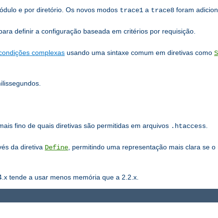
ódulo e por diretório. Os novos modos
a
foram adicion
trace1
trace8
ra definir a configuração baseada em critérios por requisição.
condições complexas
usando uma sintaxe comum em diretivas como
S
lissegundos.
mais fino de quais diretivas são permitidas em arquivos
.
.htaccess
vés da diretiva
, permitindo uma representação mais clara se o
Define
4.x tende a usar menos memória que a 2.2.x.