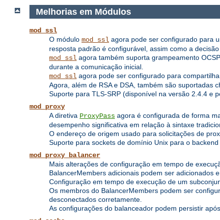
Melhorias em Módulos
mod_ssl
O módulo
agora pode ser configurado para usa
mod_ssl
resposta padrão é configurável, assim como a decisão d
agora também suporta grampeamento OCSP, on
mod_ssl
durante a comunicação inicial.
agora pode ser configurado para compartilh
mod_ssl
Agora, além de RSA e DSA, também são suportadas c
Suporte para TLS-SRP (disponível na versão 2.4.4 e po
mod_proxy
A diretiva
agora é configurada de forma ma
ProxyPass
desempenho significativa em relação à sintaxe tradic
O endereço de origem usado para solicitações de prox
Suporte para sockets de domínio Unix para o backend (
mod_proxy_balancer
Mais alterações de configuração em tempo de execuç
BalancerMembers adicionais podem ser adicionados 
Configuração em tempo de execução de um subconjun
Os membros do BalancerMembers podem ser configurad
desconectados corretamente.
As configurações do balanceador podem persistir após 