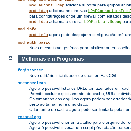
adiciona suporte para grupos anin
mod_authnz_ldap
adiciona as diretivas
mod_ldap
LDAPConnectionPool
para configurações onde um firewall com estados des
adiciona a diretiva
para 
mod_ldap
LDAPLibraryDebug
mod_info
agora pode despejar a configuração pré-anali
mod_info
mod_auth_basic
Novo mecanismo genérico para falsificar autenticação 
Melhorias em Programas
fcgistarter
Novo utilitário inicializador de daemon FastCGI
htcacheclean
Agora é possível listar os URLs armazenados em cach
Permite excluir explicitamente, do cache, URLs indivi
Os tamanhos dos arquivos agora podem ser arredonda
perto ao tamanho real no disco.
O tamanho do cache agora pode ser limitado pelo núme
rotatelogs
Agora é possível criar uma atalho para o arquivo de reg
Agora é possível invocar um script pós-rotação person