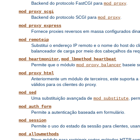
Backend do protocolo FastCGI para
.
mod_proxy
mod_proxy_scgi
Backend do protocolo SCGI para
.
mod_proxy
mod_proxy_express
Fornece proxies reversos em massa configurados di
mod_remoteip
Substitui o endereço IP remoto e o nome do host do cl
balanceador de carga por meio dos cabeçalhos da req
,
mod_heartmonitor
mod_lbmethod_heartbeat
Permite que o módulo
baseie s
mod_proxy_balancer
mod_proxy_html
Anteriormente um módulo de terceiros, este suporta 
válidos para os clientes do proxy.
mod_sed
Uma substituição avançada de
, per
mod_substitute
mod_auth_form
Permite a autenticação baseada em formulário.
mod_session
Permite o uso do estado da sessão para clientes, u
mod_allowmethods
Novo módulo para restringir certos métodos HTTP sem i