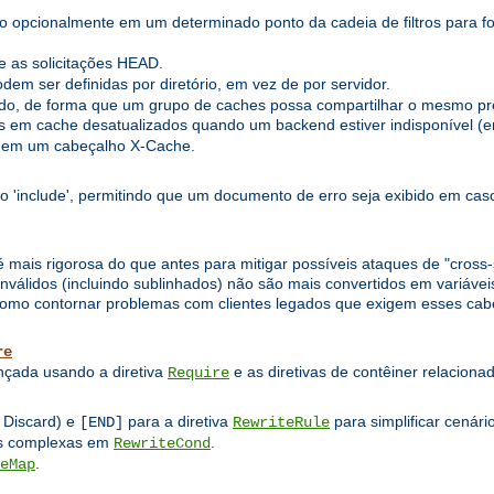
o opcionalmente em um determinado ponto da cadeia de filtros para fo
 as solicitações HEAD.
em ser definidas por diretório, em vez de por servidor.
o, de forma que um grupo de caches possa compartilhar o mesmo pre
 em cache desatualizados quando um backend estiver indisponível (er
 em um cabeçalho X-Cache.
to 'include', permitindo que um documento de erro seja exibido em caso
 mais rigorosa do que antes para mitigar possíveis ataques de "cross-si
álidos (incluindo sublinhados) não são mais convertidos em variáveis
mo contornar problemas com clientes legados que exigem esses cabeç
re
ançada usando a diretiva
e as diretivas de contêiner relacion
Require
 Discard) e
para a diretiva
para simplificar cenári
[END]
RewriteRule
nas complexas em
.
RewriteCond
.
eMap