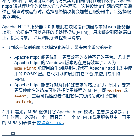
不同 的特性，或可能以不同的方式实现相同的特性最有效率。Apache
httpd 通过模块化的设计来适应各种环境。这种设计允许网站管理员通
过在 编译时或运行时，选择哪些模块将会加载在服务器中，来选择服
务器特性。
Apache HTTP 服务器 2.0 扩展此模块化设计到最基本的 web 服务器
功能。 它提供了可以选择的多处理模块(MPM)，用来绑定到网络端口
上，接受请求， 以及调度子进程处理请求。
扩展到这一级别的服务器模块化设计，带来两个重要的好处:
Apache httpd 能更优雅，更高效率的支持不同的平台。尤其是
Apache httpd 的 Windows 版本现在更有效率了，因为
能使用原生网络特性取代在 Apache httpd 1.3 中使
mpm_winnt
用的 POSIX 层。它也可以扩展到其它平台 来使用专用的
MPM。
Apache httpd 能更好的为有特殊要求的站点定制。例如，要求
更高伸缩性的站点可以选择使用线程的 MPM，即
或
worker
； 需要可靠性或者与旧软件兼容的站点可以使用
event
。
prefork
在用户看来，MPM 很像其它 Apache httpd 模块。主要是区别是，在
任何时间， 必须有一个，而且只有一个 MPM 加载到服务器中。可用
的 MPM 列表位于
模块索引页面
。