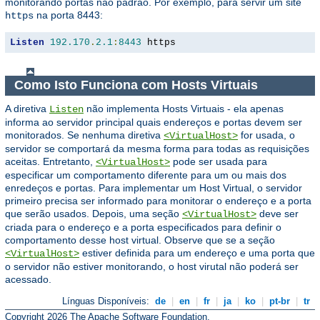
monitorando portas não padrão. Por exemplo, para servir um site
na porta 8443:
https
Listen
192.170
.
2.1
:
8443
 https
Como Isto Funciona com Hosts Virtuais
A diretiva
não implementa Hosts Virtuais - ela apenas
Listen
informa ao servidor principal quais endereços e portas devem ser
monitorados. Se nenhuma diretiva
for usada, o
<VirtualHost>
servidor se comportará da mesma forma para todas as requisições
aceitas. Entretanto,
pode ser usada para
<VirtualHost>
especificar um comportamento diferente para um ou mais dos
enredeços e portas. Para implementar um Host Virtual, o servidor
primeiro precisa ser informado para monitorar o endereço e a porta
que serão usados. Depois, uma seção
deve ser
<VirtualHost>
criada para o endereço e a porta especificados para definir o
comportamento desse host virtual. Observe que se a seção
estiver definida para um endereço e uma porta que
<VirtualHost>
o servidor não estiver monitorando, o host virutal não poderá ser
acessado.
Línguas Disponíveis:
de
|
en
|
fr
|
ja
|
ko
|
pt-br
|
tr
Copyright 2026 The Apache Software Foundation.