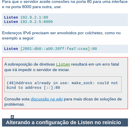
Para que o servidor aceite conexões na porta 80 para uma interface
e na porta 8000 para outra, use:
Listen
192.0
.
2.1
:
80
Listen
192.0
.
2.5
:
8000
Endereços IPv6 precisam ser envolvidos por colchetes, como no
exemplo a seguir:
Listen
[
2001:db8::a00:20ff:fea7:ccea
]:
80
A sobreposição de diretivas
resultará em um erro fatal
Listen
que irá impedir o servidor de iniciar.
(48)Address already in use: make_sock: could not
bind to address [::]:80
Consulte esta
discussão na wiki
para mais dicas de soluções de
problemas.
Alterando a configuração de Listen no reinício