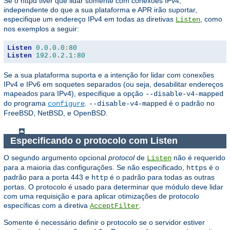
Se o httpd tiver que lidar somente com conexões IPv4,
independente do que a sua plataforma e APR irão suportar,
especifique um endereço IPv4 em todas as diretivas
, como
Listen
nos exemplos a seguir:
Listen
0.0
.
0.0
:
80
Listen
192.0
.
2.1
:
80
Se a sua plataforma suporta e a intenção for lidar com conexões
IPv4 e IPv6 em soquetes separados (ou seja, desabilitar endereços
mapeados para IPv4), especifique a opção
--disable-v4-mapped
do programa
.
é o padrão no
configure
--disable-v4-mapped
FreeBSD, NetBSD, e OpenBSD.
Especificando o protocolo com Listen
O segundo argumento opcional
protocol
de
não é requerido
Listen
para a maioria das configurações. Se não especificado,
é o
https
padrão para a porta 443 e
é o padrão para todas as outras
http
portas. O protocolo é usado para determinar que módulo deve lidar
com uma requisição e para aplicar otimizações de protocolo
específicas com a diretiva
.
AcceptFilter
Somente é necessário definir o protocolo se o servidor estiver