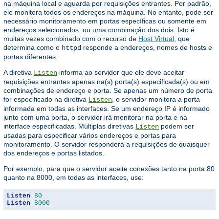
na máquina local e aguarda por requisições entrantes. Por padrão,
ele monitora todos os endereços na máquina. No entanto, pode ser
necessário monitoramento em portas específicas ou somente em
endereços selecionados, ou uma combinação dos dois. Isto é
muitas vezes combinado com o recurso de
Host Virtual
, que
determina como o
responde a endereços, nomes de hosts e
httpd
portas diferentes.
A diretiva
informa ao servidor que ele deve aceitar
Listen
requisições entrantes apenas na(s) porta(s) especificada(s) ou em
combinações de endereço e porta. Se apenas um número de porta
for especificado na diretiva
, o servidor monitora a porta
Listen
informada em todas as interfaces. Se um endereço IP é informado
junto com uma porta, o servidor irá monitorar na porta e na
interface especificadas. Múltiplas diretivas
podem ser
Listen
usadas para especificar vários endereços e portas para
monitoramento. O servidor responderá a requisições de quaisquer
dos endereços e portas listados.
Por exemplo, para que o servidor aceite conexões tanto na porta 80
quanto na 8000, em todas as interfaces, use:
Listen
80
Listen
8000