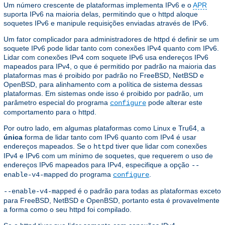
Um número crescente de plataformas implementa IPv6 e o
APR
suporta IPv6 na maioria delas, permitindo que o httpd aloque
soquetes IPv6 e manipule requisições enviadas através de IPv6.
Um fator complicador para administradores de httpd é definir se um
soquete IPv6 pode lidar tanto com conexões IPv4 quanto com IPv6.
Lidar com conexões IPv4 com soquete IPv6 usa endereços IPv6
mapeados para IPv4, o que é permitido por padrão na maioria das
plataformas mas é proibido por padrão no FreeBSD, NetBSD e
OpenBSD, para alinhamento com a política de sistema dessas
plataformas. Em sistemas onde isso é proibido por padrão, um
parâmetro especial do programa
pode alterar este
configure
comportamento para o httpd.
Por outro lado, em algumas plataformas como Linux e Tru64, a
única
forma de lidar tanto com IPv6 quanto com IPv4 é usar
endereços mapeados. Se o
tiver que lidar com conexões
httpd
IPv4 e IPv6 com um mínimo de soquetes, que requerem o uso de
endereços IPv6 mapeados para IPv4, especifique a opção
--
do programa
.
enable-v4-mapped
configure
é o padrão para todas as plataformas exceto
--enable-v4-mapped
para FreeBSD, NetBSD e OpenBSD, portanto esta é provavelmente
a forma como o seu httpd foi compilado.