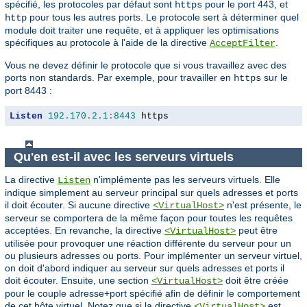
spécifié, les protocoles par défaut sont
pour le port 443, et
https
pour tous les autres ports. Le protocole sert à déterminer quel
http
module doit traiter une requête, et à appliquer les optimisations
spécifiques au protocole à l'aide de la directive
.
AcceptFilter
Vous ne devez définir le protocole que si vous travaillez avec des
ports non standards. Par exemple, pour travailler en
sur le
https
port 8443 :
Listen
192.170
.
2.1
:
8443
 https
Qu'en est-il avec les serveurs virtuels
La directive
n'implémente pas les serveurs virtuels. Elle
Listen
indique simplement au serveur principal sur quels adresses et ports
il doit écouter. Si aucune directive
n'est présente, le
<VirtualHost>
serveur se comportera de la même façon pour toutes les requêtes
acceptées. En revanche, la directive
peut être
<VirtualHost>
utilisée pour provoquer une réaction différente du serveur pour un
ou plusieurs adresses ou ports. Pour implémenter un serveur virtuel,
on doit d'abord indiquer au serveur sur quels adresses et ports il
doit écouter. Ensuite, une section
doit être créée
<VirtualHost>
pour le couple adresse+port spécifié afin de définir le comportement
de cet hôte virtuel. Notez que si la directive
est
<VirtualHost>