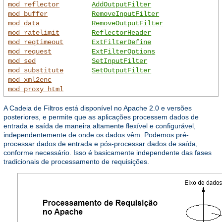
mod_reflector
AddOutputFilter
mod_buffer
RemoveInputFilter
mod_data
RemoveOutputFilter
mod_ratelimit
ReflectorHeader
mod_reqtimeout
ExtFilterDefine
mod_request
ExtFilterOptions
mod_sed
SetInputFilter
mod_substitute
SetOutputFilter
mod_xml2enc
mod_proxy_html
A Cadeia de Filtros está disponível no Apache 2.0 e versões
posteriores, e permite que as aplicações processem dados de
entrada e saída de maneira altamente flexível e configurável,
independentemente de onde os dados vêm. Podemos pré-
processar dados de entrada e pós-processar dados de saída,
conforme necessário. Isso é basicamente independente das fases
tradicionais de processamento de requisições.