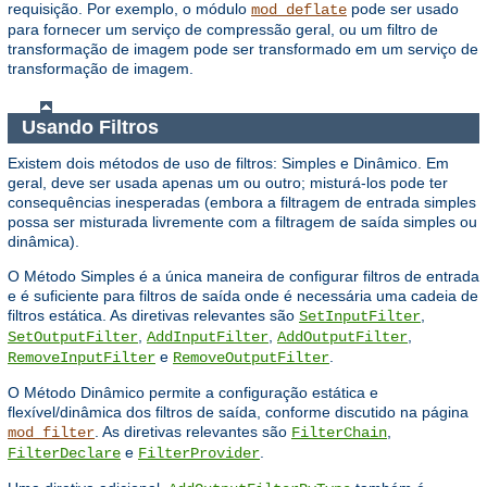
requisição. Por exemplo, o módulo
pode ser usado
mod_deflate
para fornecer um serviço de compressão geral, ou um filtro de
transformação de imagem pode ser transformado em um serviço de
transformação de imagem.
Usando Filtros
Existem dois métodos de uso de filtros: Simples e Dinâmico. Em
geral, deve ser usada apenas um ou outro; misturá-los pode ter
consequências inesperadas (embora a filtragem de entrada simples
possa ser misturada livremente com a filtragem de saída simples ou
dinâmica).
O Método Simples é a única maneira de configurar filtros de entrada
e é suficiente para filtros de saída onde é necessária uma cadeia de
filtros estática. As diretivas relevantes são
,
SetInputFilter
,
,
,
SetOutputFilter
AddInputFilter
AddOutputFilter
e
.
RemoveInputFilter
RemoveOutputFilter
O Método Dinâmico permite a configuração estática e
flexível/dinâmica dos filtros de saída, conforme discutido na página
. As diretivas relevantes são
,
mod_filter
FilterChain
e
.
FilterDeclare
FilterProvider