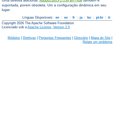
Uma diretiva adicional,
também é
AddOutputFilterByType
suportada, porem obsoleta. Um a configuração dinâmica em seu
lugar.
Línguas Disponíveis:
en
|
es
|
fr
|
ja
|
ko
|
pt-br
|
tr
Copyright 2026 The Apache Software Foundation.
Licenciado sob a
Apache License, Version 2.0
.
Módulos
|
Diretivas
|
Perguntas Frequentes
|
Glossário
|
Mapa do Site
|
Relate um problema