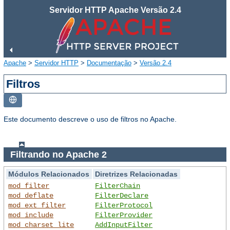
Servidor HTTP Apache Versão 2.4
Apache
>
Servidor HTTP
>
Documentação
>
Versão 2.4
Filtros
Este documento descreve o uso de filtros no Apache.
Filtrando no Apache 2
Módulos Relacionados
Diretrizes Relacionadas
mod_filter
FilterChain
mod_deflate
FilterDeclare
mod_ext_filter
FilterProtocol
mod_include
FilterProvider
mod_charset_lite
AddInputFilter