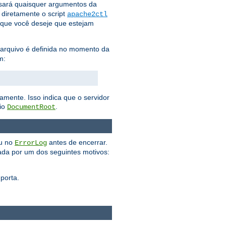
ará quaisquer argumentos da
 diretamente o script
apache2ctl
que você deseje que estejam
e arquivo é definida no momento da
m:
amente. Isso indica que o servidor
rio
.
DocumentRoot
ou no
antes de encerrar.
ErrorLog
da por um dos seguintes motivos:
porta.