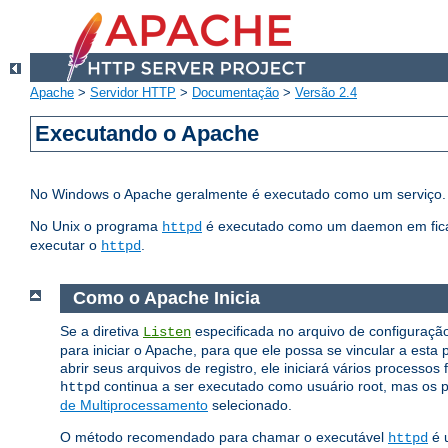
Apache
>
Servidor HTTP
>
Documentação
>
Versão 2.4
Executando o Apache
No Windows o Apache geralmente é executado como um serviço. 
No Unix o programa
é executado como um daemon em fica 
httpd
executar o
.
httpd
Como o Apache Inicia
Se a diretiva
especificada no arquivo de configuração 
Listen
para iniciar o Apache, para que ele possa se vincular a esta 
abrir seus arquivos de registro, ele iniciará vários processos
continua a ser executado como usuário root, mas os p
httpd
de Multiprocessamento
selecionado.
O método recomendado para chamar o executável
é u
httpd