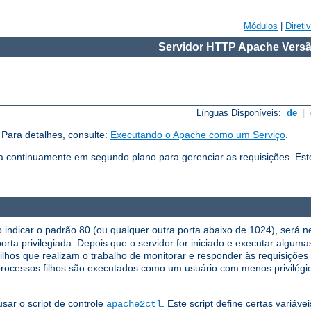
Módulos
|
Direti
Servidor HTTP Apache Versã
Línguas Disponíveis:
de
|
Para detalhes, consulte:
Executando o Apache como um Serviço
.
continuamente em segundo plano para gerenciar as requisições. Es
indicar o padrão 80 (ou qualquer outra porta abaixo de 1024), será nec
porta privilegiada. Depois que o servidor for iniciado e executar algum
 filhos que realizam o trabalho de monitorar e responder às requisições
rocessos filhos são executados como um usuário com menos privilégio
sar o script de controle
. Este script define certas variáve
apache2ctl