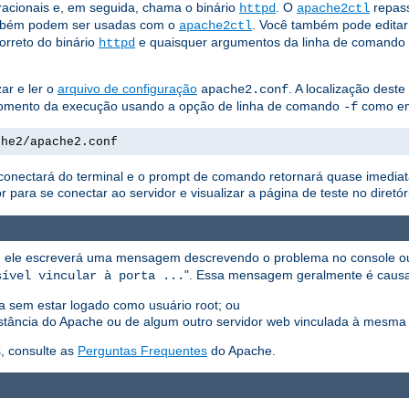
acionais e, em seguida, chama o binário
. O
repass
httpd
apache2ctl
bém podem ser usadas com o
. Você também pode editar
apache2ctl
correto do binário
e quaisquer argumentos da linha de comando 
httpd
ar e ler o
arquivo de configuração
. A localização dest
apache2.conf
o momento da execução usando a opção de linha de comando
como e
-f
che2/apache2.conf
esconectará do terminal e o prompt de comando retornará quase imediat
ara se conectar ao servidor e visualizar a página de teste no diretó
ção, ele escreverá uma mensagem descrevendo o problema no console 
". Essa mensagem geralmente é causa
sível vincular à porta ...
ada sem estar logado como usuário root; ou
 instância do Apache ou de algum outro servidor web vinculada à mesma 
, consulte as
Perguntas Frequentes
do Apache.