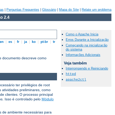
vas
|
Perguntas Frequentes
|
Glossário
|
Mapa do Site
|
Relate um problema
o 2.4
Como o Apache Inicia
Erros Durante a Inicialização
en
|
es
|
fr
|
ja
|
ko
|
pt-br
|
tr
Começando na inicialização
do sistema
Informações Adicionais
te documento descreve como
Veja também
Interrompendo e Reiniciando
httpd
apache2ctl
essário ter privilégios de root
as atividades preliminares, como
 de clientes. O processo principal
s. Isso é controlado pelo
Módulo
is ​​de ambiente necessárias para