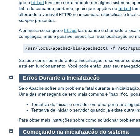
que o
funcione corretamente em alguns sistemas oper
httpd
linha de comando, portanto, quaisquer opções do
tam
httpd
alterando a variável
no início para especificar o local 
HTTPD
sempre
presentes.
A primeira coisa que o
faz quando é chamado é localiz
httpd
compilação, mas é possível especificar sua localização n
/usr/local/apache2/bin/apache2ctl -f /etc/apa
Se tudo correr bem durante a inicialização, o servidor se d
está em funcionamento. Você pode então usar seu navegador p
Erros Durante a Inicialização
Se o Apache sofrer um problema fatal durante a inicializa
Uma das mensagens de erro mais comuns é "
Não foi pos
Tentativa de iniciar o servidor em uma porta privilegi
Tentativa de iniciar o servidor quando já existe outra
Para obter mais instruções sobre como solucionar problemas
Começando na inicialização do sistema