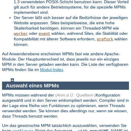
1.3 verwendeten POSIX-Schicht benutzen kann. Dieser Vorteil
gilt auch für andere Betriebssysteme, für die spezielle MPMs
implementiert sind.
Der Server läßt sich besser auf die Bedürfnisse der jeweiligen
Website anpassen. Sites beispielsweise, die eine hohe
Skalierbarkeit benötigen, können ein Threaded-MPM wie
oder
wählen, während Sites, die Stabilität oder
worker
event
Kompatibilität mit älterer Software erfordern,
wählen
prefork
können.
Auf Anwenderebene erscheinen MPMs fast wie andere Apache-
Module. Der Hauptunterschied ist, dass jeweils nur ein einziges
MPM in den Server geladen werden kann. Die Liste der verfügbaren
MPMs finden Sie im
Modul-Index
.
Auswahl eines MPMs
MPMs müssen während der
(
Anm.d.Ü.:
Quelltext-)
Konfiguration
ausgewählt und in den Server einkompiliert werden. Compiler sind in
der Lage eine Reihe von Funktionen zu optimieren, wenn Threads
verwendet werden. Sie können dies allerdings nur, wenn sie wissen,
dass Threads benutzt werden.
Um das gewünschte MPM tatsächlich auszuwählen, verwenden Sie
beim
-Skript das Argument
.
NAME
ist