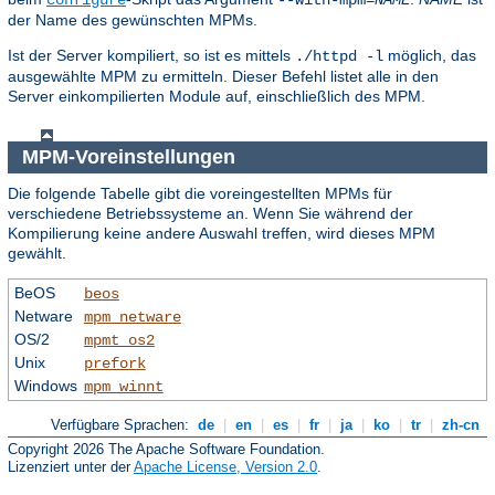
configure
--with-mpm=
NAME
der Name des gewünschten MPMs.
Ist der Server kompiliert, so ist es mittels
möglich, das
./httpd -l
ausgewählte MPM zu ermitteln. Dieser Befehl listet alle in den
Server einkompilierten Module auf, einschließlich des MPM.
MPM-Voreinstellungen
Die folgende Tabelle gibt die voreingestellten MPMs für
verschiedene Betriebssysteme an. Wenn Sie während der
Kompilierung keine andere Auswahl treffen, wird dieses MPM
gewählt.
BeOS
beos
Netware
mpm_netware
OS/2
mpmt_os2
Unix
prefork
Windows
mpm_winnt
Verfügbare Sprachen:
de
|
en
|
es
|
fr
|
ja
|
ko
|
tr
|
zh-cn
Copyright 2026 The Apache Software Foundation.
Lizenziert unter der
Apache License, Version 2.0
.