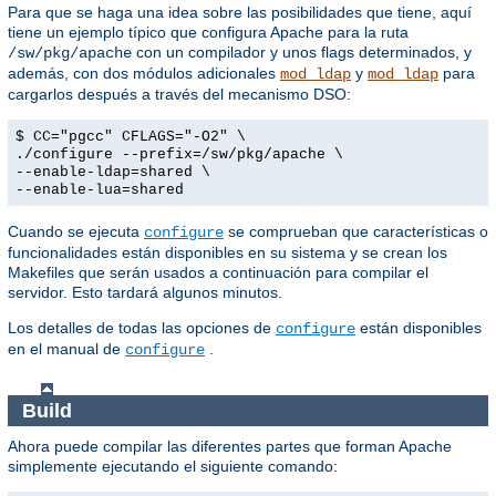
Para que se haga una idea sobre las posibilidades que tiene, aquí
tiene un ejemplo típico que configura Apache para la ruta
con un compilador y unos flags determinados, y
/sw/pkg/apache
además, con dos módulos adicionales
y
para
mod_ldap
mod_ldap
cargarlos después a través del mecanismo DSO:
$ CC="pgcc" CFLAGS="-O2" \
./configure --prefix=/sw/pkg/apache \
--enable-ldap=shared \
--enable-lua=shared
Cuando se ejecuta
se comprueban que características o
configure
funcionalidades están disponibles en su sistema y se crean los
Makefiles que serán usados a continuación para compilar el
servidor. Esto tardará algunos minutos.
Los detalles de todas las opciones de
están disponibles
configure
en el manual de
.
configure
Build
Ahora puede compilar las diferentes partes que forman Apache
simplemente ejecutando el siguiente comando: