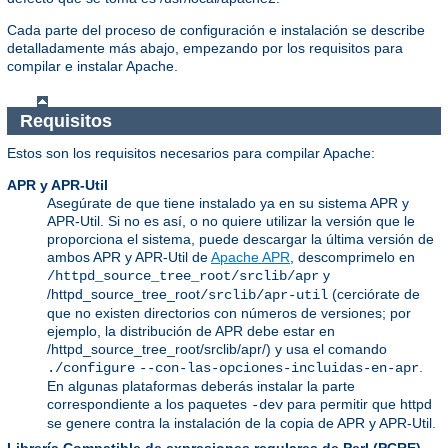
Cada parte del proceso de configuración e instalación se describe
detalladamente más abajo, empezando por los requisitos para
compilar e instalar Apache.
Requisitos
Estos son los requisitos necesarios para compilar Apache:
APR y APR-Util
Asegúrate de que tiene instalado ya en su sistema APR y
APR-Util. Si no es así, o no quiere utilizar la versión que le
proporciona el sistema, puede descargar la última versión de
ambos APR y APR-Util de
Apache APR
, descomprimelo en
y
/httpd_source_tree_root/srclib/apr
/httpd_source_tree_root
(cerciórate de
/srclib/apr-util
que no existen directorios con números de versiones; por
ejemplo, la distribución de APR debe estar en
/httpd_source_tree_root/srclib/apr/) y usa el comando
.
./configure
--con-las-opciones-incluidas-en-apr
En algunas plataformas deberás instalar la parte
correspondiente a los paquetes
para permitir que httpd
-dev
se genere contra la instalación de la copia de APR y APR-Util.