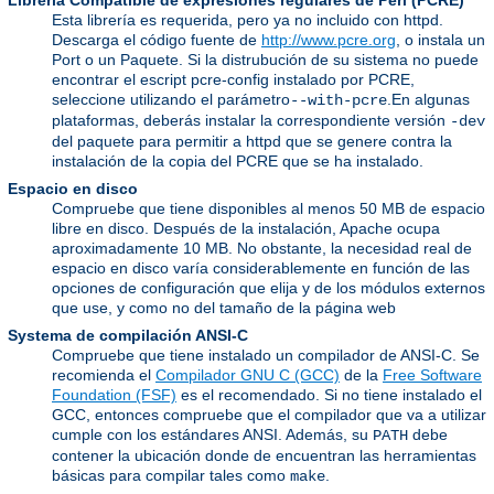
Librería Compatible de expresiones regulares de Perl (PCRE)
Esta librería es requerida, pero ya no incluido con httpd.
Descarga el código fuente de
http://www.pcre.org
, o instala un
Port o un Paquete. Si la distrubución de su sistema no puede
encontrar el escript pcre-config instalado por PCRE,
seleccione utilizando el parámetro
.En algunas
--with-pcre
plataformas, deberás instalar la correspondiente versión
-dev
del paquete para permitir a httpd que se genere contra la
instalación de la copia del PCRE que se ha instalado.
Espacio en disco
Compruebe que tiene disponibles al menos 50 MB de espacio
libre en disco. Después de la instalación, Apache ocupa
aproximadamente 10 MB. No obstante, la necesidad real de
espacio en disco varía considerablemente en función de las
opciones de configuración que elija y de los módulos externos
que use, y como no del tamaño de la página web
Systema de compilación ANSI-C
Compruebe que tiene instalado un compilador de ANSI-C. Se
recomienda el
Compilador GNU C (GCC)
de la
Free Software
Foundation (FSF)
es el recomendado. Si no tiene instalado el
GCC, entonces compruebe que el compilador que va a utilizar
cumple con los estándares ANSI. Además, su
debe
PATH
contener la ubicación donde de encuentran las herramientas
básicas para compilar tales como
.
make