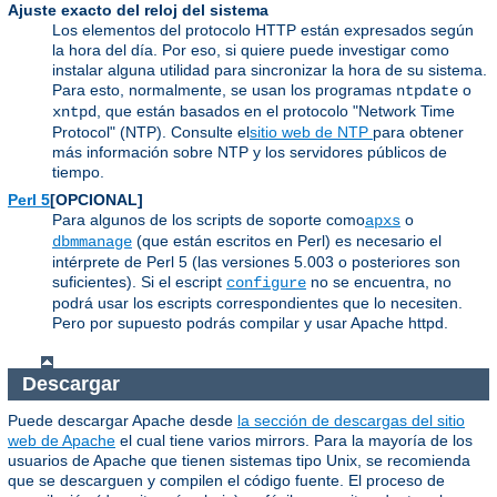
Ajuste exacto del reloj del sistema
Los elementos del protocolo HTTP están expresados según
la hora del día. Por eso, si quiere puede investigar como
instalar alguna utilidad para sincronizar la hora de su sistema.
Para esto, normalmente, se usan los programas
o
ntpdate
, que están basados en el protocolo "Network Time
xntpd
Protocol" (NTP). Consulte el
sitio web de NTP
para obtener
más información sobre NTP y los servidores públicos de
tiempo.
Perl 5
[OPCIONAL]
Para algunos de los scripts de soporte como
o
apxs
(que están escritos en Perl) es necesario el
dbmmanage
intérprete de Perl 5 (las versiones 5.003 o posteriores son
suficientes). Si el escript
no se encuentra, no
configure
podrá usar los escripts correspondientes que lo necesiten.
Pero por supuesto podrás compilar y usar Apache httpd.
Descargar
Puede descargar Apache desde
la sección de descargas del sitio
web de Apache
el cual tiene varios mirrors. Para la mayoría de los
usuarios de Apache que tienen sistemas tipo Unix, se recomienda
que se descarguen y compilen el código fuente. El proceso de