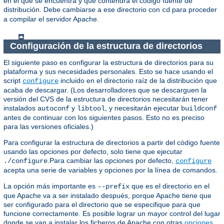
en el que se encuentra y que contendrá el código fuente de
distribución. Debe cambiarse a ese directorio con
para proceder
cd
a compilar el servidor Apache.
Configuración de la estructura de directorios
El siguiente paso es configurar la estructura de directorios para su
plataforma y sus necesidades personales. Esto se hace usando el
script
incluido en el directorio raíz de la distribución que
configure
acaba de descargar. (Los desarrolladores que se descarguen la
versión del CVS de la estructura de directorios necesitarán tener
instalados
y
, y necesitarán ejecutar
autoconf
libtool
buildconf
antes de continuar con los siguientes pasos. Esto no es preciso
para las versiones oficiales.)
Para configurar la estructura de directorios a partir del código fuente
usando las opciones por defecto, solo tiene que ejecutar
.Para cambiar las opciones por defecto,
./configure
configure
acepta una serie de variables y opciones por la línea de comandos.
La opción más importante es
que es el directorio en el
--prefix
que Apache va a ser instalado después, porque Apache tiene que
ser configurado para el directorio que se especifique para que
funcione correctamente. Es posible lograr un mayor control del lugar
donde se van a instalar los ficheros de Apache con otras
opciones