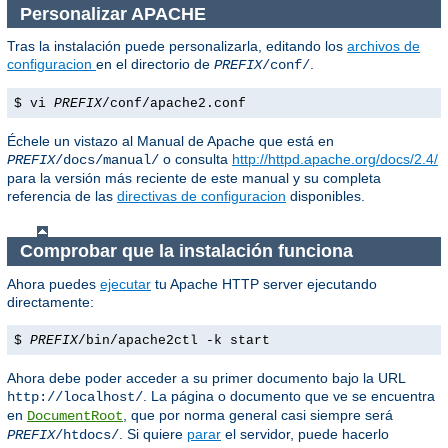
Personalizar APACHE
Tras la instalación puede personalizarla, editando los
archivos de
configuracion
en el directorio de
.
PREFIX
/conf/
$ vi
PREFIX
/conf/apache2.conf
Échele un vistazo al Manual de Apache que está en
o consulta
http://httpd.apache.org/docs/2.4/
PREFIX
/docs/manual/
para la versión más reciente de este manual y su completa
referencia de las
directivas de configuracion
disponibles.
Comprobar que la instalación funciona
Ahora puedes
ejecutar
tu Apache HTTP server ejecutando
directamente:
$
PREFIX
/bin/apache2ctl -k start
Ahora debe poder acceder a su primer documento bajo la URL
. La página o documento que ve se encuentra
http://localhost/
en
, que por norma general casi siempre será
DocumentRoot
. Si quiere
parar
el servidor, puede hacerlo
PREFIX
/htdocs/