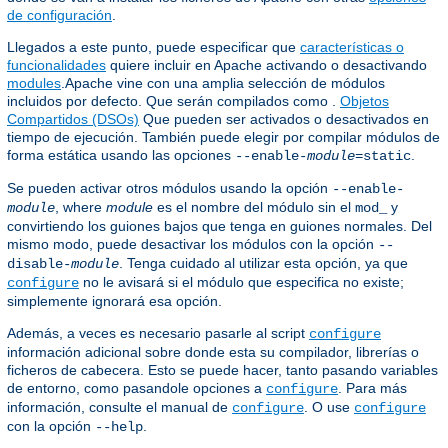
de configuración
.
Llegados a este punto, puede especificar que
características o
funcionalidades
quiere incluir en Apache activando o desactivando
modules
.Apache vine con una amplia selección de módulos
incluidos por defecto. Que serán compilados como .
Objetos
Compartidos (DSOs)
Que pueden ser activados o desactivados en
tiempo de ejecución. También puede elegir por compilar módulos de
forma estática usando las opciones
.
--enable-
module
=static
Se pueden activar otros módulos usando la opción
--enable-
, where
module
es el nombre del módulo sin el
y
module
mod_
convirtiendo los guiones bajos que tenga en guiones normales. Del
mismo modo, puede desactivar los módulos con la opción
--
. Tenga cuidado al utilizar esta opción, ya que
disable-
module
no le avisará si el módulo que especifica no existe;
configure
simplemente ignorará esa opción.
Además, a veces es necesario pasarle al script
configure
información adicional sobre donde esta su compilador, librerías o
ficheros de cabecera. Esto se puede hacer, tanto pasando variables
de entorno, como pasandole opciones a
. Para más
configure
información, consulte el manual de
. O use
configure
configure
con la opción
.
--help