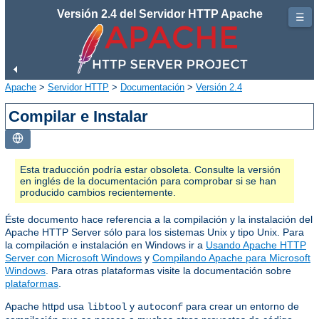
Versión 2.4 del Servidor HTTP Apache
☰
Apache
>
Servidor HTTP
>
Documentación
>
Versión 2.4
Compilar e Instalar
Esta traducción podría estar obsoleta. Consulte la versión
en inglés de la documentación para comprobar si se han
producido cambios recientemente.
Éste documento hace referencia a la compilación y la instalación del
Apache HTTP Server sólo para los sistemas Unix y tipo Unix. Para
la compilación e instalación en Windows ir a
Usando Apache HTTP
Server con Microsoft Windows
y
Compilando Apache para Microsoft
Windows
. Para otras plataformas visite la documentación sobre
plataformas
.
Apache httpd usa
y
para crear un entorno de
libtool
autoconf