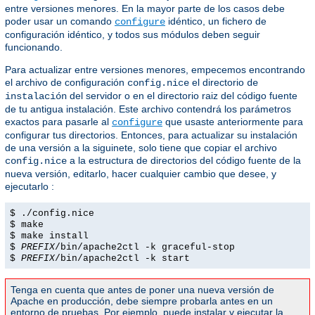
entre versiones menores. En la mayor parte de los casos debe
poder usar un comando
idéntico, un fichero de
configure
configuración idéntico, y todos sus módulos deben seguir
funcionando.
Para actualizar entre versiones menores, empecemos encontrando
el archivo de configuración
el directorio
config.nice
de
del servidor o en el directorio raiz del código fuente
instalación
de tu antigua instalación. Este archivo contendrá los parámetros
exactos para pasarle al
que usaste anteriormente para
configure
configurar tus directorios. Entonces, para actualizar su instalación
de una versión a la siguinete, solo tiene que copiar el archivo
a la estructura de directorios del código fuente de la
config.nice
nueva versión, editarlo, hacer cualquier cambio que desee, y
ejecutarlo :
$ ./config.nice
$ make
$ make install
$
PREFIX
/bin/apache2ctl -k graceful-stop
$
PREFIX
/bin/apache2ctl -k start
Tenga en cuenta que antes de poner una nueva versión de
Apache en producción, debe siempre probarla antes en un
entorno de pruebas. Por ejemplo, puede instalar y ejecutar la