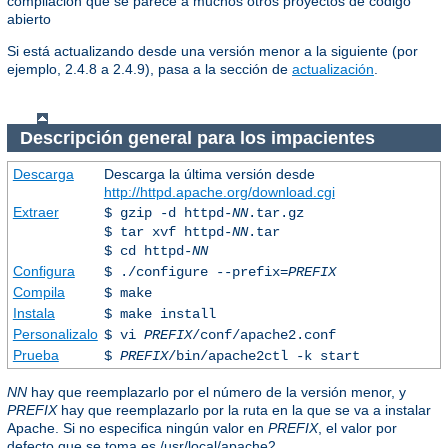
compilación que se parece a muchos otros proyectos de código
abierto
Si está actualizando desde una versión menor a la siguiente (por
ejemplo, 2.4.8 a 2.4.9), pasa a la sección de
actualización
.
Descripción general para los impacientes
Descarga
Descarga la última versión desde
http://httpd.apache.org/download.cgi
Extraer
$ gzip -d httpd-
NN
.tar.gz
$ tar xvf httpd-
NN
.tar
$ cd httpd-
NN
Configura
$ ./configure --prefix=
PREFIX
Compila
$ make
Instala
$ make install
Personalizalo
$ vi
PREFIX
/conf/apache2.conf
Prueba
$
PREFIX
/bin/apache2ctl -k start
NN
hay que reemplazarlo por el número de la versión menor, y
PREFIX
hay que reemplazarlo por la ruta en la que se va a instalar
Apache. Si no especifica ningún valor en
PREFIX
, el valor por
defecto que se toma es /usr/local/apache2.