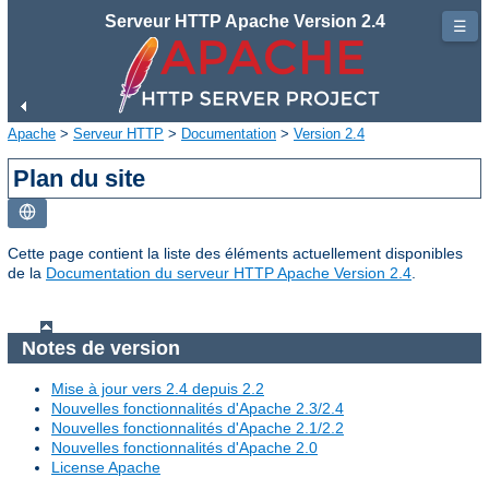
Serveur HTTP Apache Version 2.4
☰
Apache
>
Serveur HTTP
>
Documentation
>
Version 2.4
Plan du site
Cette page contient la liste des éléments actuellement disponibles
de la
Documentation du serveur HTTP Apache Version 2.4
.
Notes de version
Mise à jour vers 2.4 depuis 2.2
Nouvelles fonctionnalités d'Apache 2.3/2.4
Nouvelles fonctionnalités d'Apache 2.1/2.2
Nouvelles fonctionnalités d'Apache 2.0
License Apache