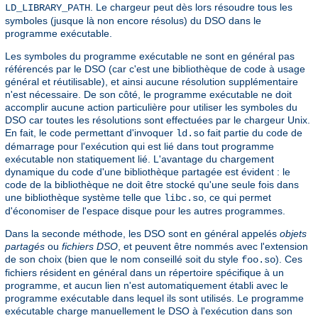
. Le chargeur peut dès lors résoudre tous les
LD_LIBRARY_PATH
symboles (jusque là non encore résolus) du DSO dans le
programme exécutable.
Les symboles du programme exécutable ne sont en général pas
référencés par le DSO (car c'est une bibliothèque de code à usage
général et réutilisable), et ainsi aucune résolution supplémentaire
n'est nécessaire. De son côté, le programme exécutable ne doit
accomplir aucune action particulière pour utiliser les symboles du
DSO car toutes les résolutions sont effectuées par le chargeur Unix.
En fait, le code permettant d'invoquer
fait partie du code de
ld.so
démarrage pour l'exécution qui est lié dans tout programme
exécutable non statiquement lié. L'avantage du chargement
dynamique du code d'une bibliothèque partagée est évident : le
code de la bibliothèque ne doit être stocké qu'une seule fois dans
une bibliothèque système telle que
, ce qui permet
libc.so
d'économiser de l'espace disque pour les autres programmes.
Dans la seconde méthode, les DSO sont en général appelés
objets
partagés
ou
fichiers DSO
, et peuvent être nommés avec l'extension
de son choix (bien que le nom conseillé soit du style
). Ces
foo.so
fichiers résident en général dans un répertoire spécifique à un
programme, et aucun lien n'est automatiquement établi avec le
programme exécutable dans lequel ils sont utilisés. Le programme
exécutable charge manuellement le DSO à l'exécution dans son