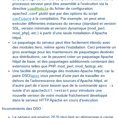
processus serveur peut être assemblé à l'exécution via la
directive
du fichier de configuration
LoadModule
plutôt que par des options du script
apache2.conf
à la compilation. Par exemple, on peut ainsi
configure
exécuter différentes instances du serveur (standard et version
SSL, version minimale et version dynamique [mod_perl,
mod_php],
etc.
) à partir d'une seule installation d'Apache
httpd.
Le paquetage du serveur peut être facilement étendu avec
des modules tiers, même après l'installation. Ceci présente un
gros avantage pour les mainteneurs de paquetages destinés
aux distributions, car ils peuvent créer un paquetage Apache
httpd de base, et des paquetages additionnels contenant des
extensions telles que PHP, mod_perl, mod_fastcgi,
etc.
Une facilité de prototypage des modules Apache httpd, car la
paire DSO/
vous permet d'une part de travailler en
apxs
dehors de l'arborescence des sources d'Apache httpd, et
d'autre part de n'avoir besoin que de la commande
apxs -i
suivie d'un
pour introduire une
apache2ctl restart
nouvelle version de votre module fraîchement développé
dans le serveur HTTP Apache en cours d'exécution.
Inconvénients des DSO :
Le serveur est environ 20 % plus lent au démarrage à cause