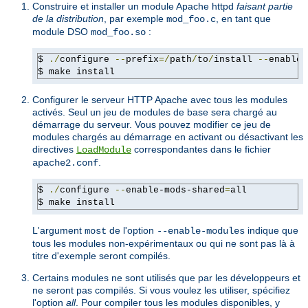
Construire et installer un module Apache httpd
faisant partie
de la distribution
, par exemple
, en tant que
mod_foo.c
module DSO
:
mod_foo.so
$ 
./
configure 
--
prefix
=/
path
/
to
/
install 
--
enable-
$ make install
Configurer le serveur HTTP Apache avec tous les modules
activés. Seul un jeu de modules de base sera chargé au
démarrage du serveur. Vous pouvez modifier ce jeu de
modules chargés au démarrage en activant ou désactivant les
directives
correspondantes dans le fichier
LoadModule
.
apache2.conf
$ 
./
configure 
--
enable-mods-shared
=
all

$ make install
L'argument
de l'option
indique que
most
--enable-modules
tous les modules non-expérimentaux ou qui ne sont pas là à
titre d'exemple seront compilés.
Certains modules ne sont utilisés que par les développeurs et
ne seront pas compilés. Si vous voulez les utiliser, spécifiez
l'option
all
. Pour compiler tous les modules disponibles, y