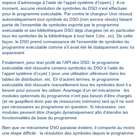
espace d'adressage à l'aide de l'appel système
. A ce
dlopen()
moment, aucune résolution de symboles du DSO n'est effectuée
pour le programme exécutable. Par contre le chargeur Unix résoud
automatiquement tout symbole du DSO (non encore résolu) faisant
partie de l'ensemble de symboles exporté par le programme
exécutable et ses bibliothèques DSO déjà chargées (et en particulier
tous les symboles de la bibliothèque à tout faire
). De cette
libc.so
façon, le DSO prend connaissance de l'ensemble de symboles du
programme exécutable comme s'il avait été lié statiquement avec lui
auparavant.
Finalement, pour tirer profit de l'API des DSO, le programme
exécutable doit résoudre certains symboles du DSO à l'aide de
l'appel système
pour une utilisation ultérieure dans les
dlsym()
tables de distribution,
etc.
En d'autres termes, le programme
exécutable doit résoudre manuellement tous les symboles dont il a
besoin pour pouvoir les utiliser. Avantage d'un tel mécanisme : les
modules optionnels du programme n'ont pas besoin d'être chargés
(et ne gaspillent donc pas de ressources mémoire) tant qu'il ne sont
pas nécessaires au programme en question. Si nécessaire, ces
modules peuvent être chargés dynamiquement afin d'étendre les
fonctionnalités de base du programme.
Bien que ce mécanisme DSO paraisse évident, il comporte au moins
une étape difficile : la résolution des symboles depuis le programme