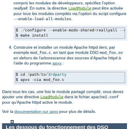
compris les modules de développeurs, spécifiez l'option
reallyall
. En outre, la directive
peut être activée
LoadModule
pour tous les modules compilés via l'option du script configure
.
--enable-load-all-modules
$ 
./
configure 
--
enable-mods-shared
=
reallyall 
--
en
$ make install
Construire et installer un module Apache httpd
tiers
, par
exemple
, en tant que module DSO
mod_foo.c
mod_foo.so
en dehors
de l'arborescence des sources d'Apache httpd à
l'aide du programme
:
apxs
$ cd 
/
path
/
to
/
3rdparty
$ apxs 
-
cia mod_foo
.
c
Dans tous les cas, une fois le module partagé compilé, vous devez
ajouter une directive
dans le fichier
LoadModule
apache2.conf
pour qu'Apache httpd active le module.
Voir la
documentation sur apxs
pour plus de détails.
Les dessous du fonctionnement des DSO