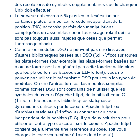
des résolutions de symboles supplémentaires que le chargeur
Unix doit effectuer.
Le serveur est environ 5 % plus lent à l'exécution sur
certaines plates-formes, car le code indépendant de la
position (PIC) nécessite parfois des manipulations
compliquées en assembleur pour l'adressage relatif qui ne
sont pas toujours aussi rapides que celles que permet
l'adressage absolu.
Comme les modules DSO ne peuvent pas être liés avec
d'autres bibliothèques basées sur DSO (
) sur toutes
ld -lfoo
les plates-formes (par exemple, les plates-formes basées sur
a.out ne fournissent en général pas cette fonctionnalité alors
que les plates-formes basées sur ELF le font), vous ne
pouvez pas utiliser le mécanisme DSO pour tous les types de
modules. Ou en d'autres termes, les modules compilés
comme fichiers DSO sont contraints de n'utiliser que les
symboles du coeur d'Apache httpd, de la bibliothèque C
(
) et toutes autres bibliothèques statiques ou
libc
dynamiques utilisées par le coeur d'Apache httpd, ou
d'archives statiques (
) contenant du code
libfoo.a
indépendant de la position (PIC). Il y a deux solutions pour
utiliser un autre type de code : soit le coeur d'Apache httpd
contient déjà lui-même une référence au code, soit vous
chargez le code vous-même à l'aide de
.
dlopen()