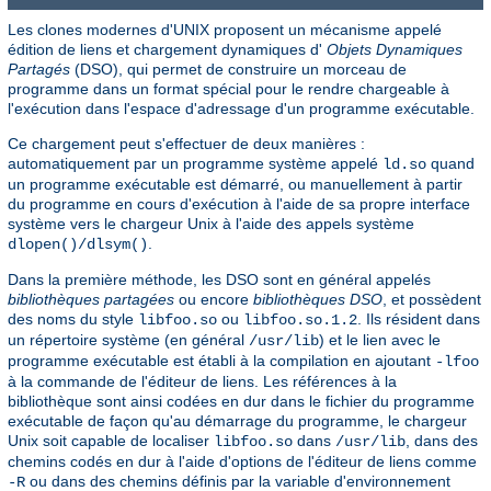
Les clones modernes d'UNIX proposent un mécanisme appelé
édition de liens et chargement dynamiques d'
Objets Dynamiques
Partagés
(DSO), qui permet de construire un morceau de
programme dans un format spécial pour le rendre chargeable à
l'exécution dans l'espace d'adressage d'un programme exécutable.
Ce chargement peut s'effectuer de deux manières :
automatiquement par un programme système appelé
quand
ld.so
un programme exécutable est démarré, ou manuellement à partir
du programme en cours d'exécution à l'aide de sa propre interface
système vers le chargeur Unix à l'aide des appels système
.
dlopen()/dlsym()
Dans la première méthode, les DSO sont en général appelés
bibliothèques partagées
ou encore
bibliothèques DSO
, et possèdent
des noms du style
ou
. Ils résident dans
libfoo.so
libfoo.so.1.2
un répertoire système (en général
) et le lien avec le
/usr/lib
programme exécutable est établi à la compilation en ajoutant
-lfoo
à la commande de l'éditeur de liens. Les références à la
bibliothèque sont ainsi codées en dur dans le fichier du programme
exécutable de façon qu'au démarrage du programme, le chargeur
Unix soit capable de localiser
dans
, dans des
libfoo.so
/usr/lib
chemins codés en dur à l'aide d'options de l'éditeur de liens comme
ou dans des chemins définis par la variable d'environnement
-R