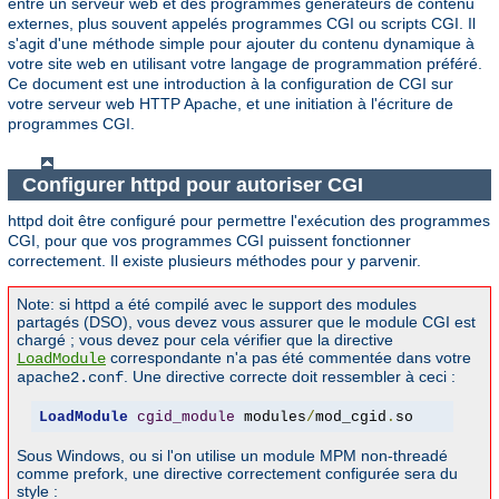
entre un serveur web et des programmes générateurs de contenu
externes, plus souvent appelés programmes CGI ou scripts CGI. Il
s'agit d'une méthode simple pour ajouter du contenu dynamique à
votre site web en utilisant votre langage de programmation préféré.
Ce document est une introduction à la configuration de CGI sur
votre serveur web HTTP Apache, et une initiation à l'écriture de
programmes CGI.
Configurer httpd pour autoriser CGI
httpd doit être configuré pour permettre l'exécution des programmes
CGI, pour que vos programmes CGI puissent fonctionner
correctement. Il existe plusieurs méthodes pour y parvenir.
Note: si httpd a été compilé avec le support des modules
partagés (DSO), vous devez vous assurer que le module CGI est
chargé ; vous devez pour cela vérifier que la directive
correspondante n'a pas été commentée dans votre
LoadModule
. Une directive correcte doit ressembler à ceci :
apache2.conf
LoadModule
cgid_module
 modules
/
mod_cgid
.
so
Sous Windows, ou si l'on utilise un module MPM non-threadé
comme prefork, une directive correctement configurée sera du
style :