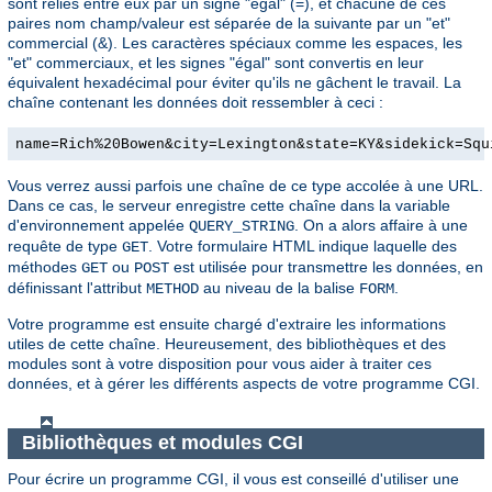
sont reliés entre eux par un signe "égal" (=), et chacune de ces
paires nom champ/valeur est séparée de la suivante par un "et"
commercial (&). Les caractères spéciaux comme les espaces, les
"et" commerciaux, et les signes "égal" sont convertis en leur
équivalent hexadécimal pour éviter qu'ils ne gâchent le travail. La
chaîne contenant les données doit ressembler à ceci :
name=Rich%20Bowen&city=Lexington&state=KY&sidekick=Squ
Vous verrez aussi parfois une chaîne de ce type accolée à une URL.
Dans ce cas, le serveur enregistre cette chaîne dans la variable
d'environnement appelée
. On a alors affaire à une
QUERY_STRING
requête de type
. Votre formulaire HTML indique laquelle des
GET
méthodes
ou
est utilisée pour transmettre les données, en
GET
POST
définissant l'attribut
au niveau de la balise
.
METHOD
FORM
Votre programme est ensuite chargé d'extraire les informations
utiles de cette chaîne. Heureusement, des bibliothèques et des
modules sont à votre disposition pour vous aider à traiter ces
données, et à gérer les différents aspects de votre programme CGI.
Bibliothèques et modules CGI
Pour écrire un programme CGI, il vous est conseillé d'utiliser une