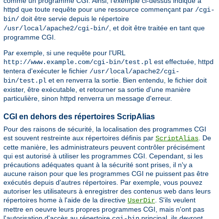
comme un programme CGI. Ainsi, l'exemple ci-dessus indique à
httpd que toute requête pour une ressource commençant par
/cgi-
doit être servie depuis le répertoire
bin/
, et doit être traitée en tant que
/usr/local/apache2/cgi-bin/
programme CGI.
Par exemple, si une requête pour l'URL
est effectuée, httpd
http://www.example.com/cgi-bin/test.pl
tentera d'exécuter le fichier
/usr/local/apache2/cgi-
et en renverra la sortie. Bien entendu, le fichier doit
bin/test.pl
exister, être exécutable, et retourner sa sortie d'une manière
particulière, sinon httpd renverra un message d'erreur.
CGI en dehors des répertoires ScripAlias
Pour des raisons de sécurité, la localisation des programmes CGI
est souvent restreinte aux répertoires définis par
. De
ScriptAlias
cette manière, les administrateurs peuvent contrôler précisément
qui est autorisé à utiliser les programmes CGI. Cependant, si les
précautions adéquates quant à la sécurité sont prises, il n'y a
aucune raison pour que les programmes CGI ne puissent pas être
exécutés depuis d'autres répertoires. Par exemple, vous pouvez
autoriser les utilisateurs à enregistrer des contenus web dans leurs
répertoires home à l'aide de la directive
. S'ils veulent
UserDir
mettre en oeuvre leurs propres programmes CGI, mais n'ont pas
l'autorisation d'accès au répertoire
principal, ils devront
cgi-bin