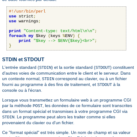
#!/usr/bin/perl
use
 strict
;
use
 warnings
;
print
"Content-type: text/html\n\n"
;
foreach
my
 $key 
(
keys 
%
ENV
)
{
print
"$key --> $ENV{$key}<br>"
;
}
STDIN et STDOUT
L'entrée standard (
) et la sortie standard (
) constituent
STDIN
STDOUT
d'autres voies de communication entre le client et le serveur. Dans
un contexte normal,
correspond au clavier, ou à un fichier
STDIN
fourni au programme à des fins de traitement, et
à la
STDOUT
console ou à l'écran.
Lorsque vous transmettez un formulaire web à un programme CGI
par la méthode
, les données de ce formulaire sont transcrites
POST
dans un format spécial et transmises à votre programme CGI via
. Le programme peut alors les traiter comme si elles
STDIN
provenaient du clavier ou d'un fichier.
Ce "format spécial" est très simple. Un nom de champ et sa valeur