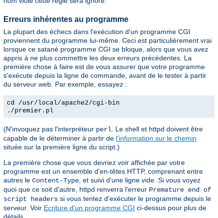
nom viole cette règle sera ignoré.
Erreurs inhérentes au programme
La plupart des échecs dans l'exécution d'un programme CGI
proviennent du programme lui-même. Ceci est particulièrement vrai
lorsque ce satané programme CGI se bloque, alors que vous avez
appris à ne plus commettre les deux erreurs précédentes. La
première chose à faire est de vous assurer que votre programme
s'exécute depuis la ligne de commande, avant de le tester à partir
du serveur web. Par exemple, essayez :
cd /usr/local/apache2/cgi-bin
./premier.pl
(N'invoquez pas l'interpréteur
. Le shell et httpd doivent être
perl
capable de le déterminer à partir de
l'information sur le chemin
située sur la première ligne du script.)
La première chose que vous devriez voir affichée par votre
programme est un ensemble d'en-têtes HTTP, comprenant entre
autres le
, et suivi d'une ligne vide. Si vous voyez
Content-Type
quoi que ce soit d'autre, httpd renverra l'erreur
Premature end of
si vous tentez d'exécuter le programme depuis le
script headers
serveur. Voir
Ecriture d'un programme CGI
ci-dessus pour plus de
détails.