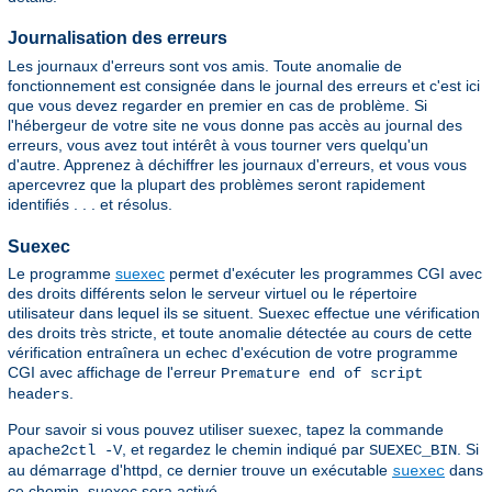
Journalisation des erreurs
Les journaux d'erreurs sont vos amis. Toute anomalie de
fonctionnement est consignée dans le journal des erreurs et c'est ici
que vous devez regarder en premier en cas de problème. Si
l'hébergeur de votre site ne vous donne pas accès au journal des
erreurs, vous avez tout intérêt à vous tourner vers quelqu'un
d'autre. Apprenez à déchiffrer les journaux d'erreurs, et vous vous
apercevrez que la plupart des problèmes seront rapidement
identifiés . . . et résolus.
Suexec
Le programme
suexec
permet d'exécuter les programmes CGI avec
des droits différents selon le serveur virtuel ou le répertoire
utilisateur dans lequel ils se situent. Suexec effectue une vérification
des droits très stricte, et toute anomalie détectée au cours de cette
vérification entraînera un echec d'exécution de votre programme
CGI avec affichage de l'erreur
Premature end of script
.
headers
Pour savoir si vous pouvez utiliser suexec, tapez la commande
, et regardez le chemin indiqué par
. Si
apache2ctl -V
SUEXEC_BIN
au démarrage d'httpd, ce dernier trouve un exécutable
dans
suexec
ce chemin, suexec sera activé.