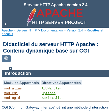
Serveur HTTP Apache Version 2.4
Apache
>
Serveur HTTP
>
Documentation
>
Version 2.4
>
Recettes et
tutoriels
Didacticiel du serveur HTTP Apache :
Contenu dynamique basé sur CGI
Introduction
Modules Apparentés
Directives Apparentées
mod_alias
AddHandler
mod_cgi
Options
mod_cgid
ScriptAlias
CGI (Common Gateway Interface) définit une méthode d'interaction