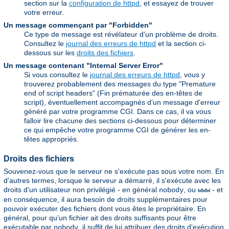
section sur la
configuration de httpd
, et essayez de trouver
votre erreur.
Un message commençant par "Forbidden"
Ce type de message est révélateur d'un problème de droits.
Consultez le
journal des erreurs de httpd
et la section ci-
dessous sur les
droits des fichiers
.
Un message contenant "Internal Server Error"
Si vous consultez le
journal des erreurs de httpd
, vous y
trouverez probablement des messages du type "Premature
end of script headers" (Fin prématurée des en-têtes de
script), éventuellement accompagnés d'un message d'erreur
généré par votre programme CGI. Dans ce cas, il va vous
falloir lire chacune des sections ci-dessous pour déterminer
ce qui empêche votre programme CGI de générer les en-
têtes appropriés.
Droits des fichiers
Souvenez-vous que le serveur ne s'exécute pas sous votre nom. En
d'autres termes, lorsque le serveur a démarré, il s'exécute avec les
droits d'un utilisateur non privilégié - en général
, ou
- et
nobody
www
en conséquence, il aura besoin de droits supplémentaires pour
pouvoir exécuter des fichiers dont vous êtes le propriétaire. En
général, pour qu'un fichier ait des droits suffisants pour être
exécutable par
, il suffit de lui attribuer des droits d'exécution
nobody