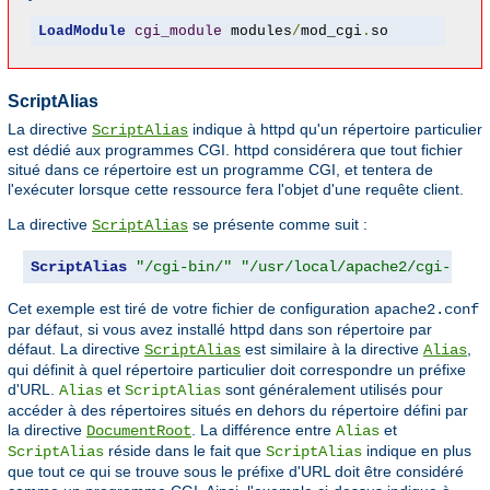
LoadModule
cgi_module
 modules
/
mod_cgi
.
so
ScriptAlias
La directive
indique à httpd qu'un répertoire particulier
ScriptAlias
est dédié aux programmes CGI. httpd considérera que tout fichier
situé dans ce répertoire est un programme CGI, et tentera de
l'exécuter lorsque cette ressource fera l'objet d'une requête client.
La directive
se présente comme suit :
ScriptAlias
ScriptAlias
"/cgi-bin/"
"/usr/local/apache2/cgi-bin/
Cet exemple est tiré de votre fichier de configuration
apache2.conf
par défaut, si vous avez installé httpd dans son répertoire par
défaut. La directive
est similaire à la directive
,
ScriptAlias
Alias
qui définit à quel répertoire particulier doit correspondre un préfixe
d'URL.
et
sont généralement utilisés pour
Alias
ScriptAlias
accéder à des répertoires situés en dehors du répertoire défini par
la directive
. La différence entre
et
DocumentRoot
Alias
réside dans le fait que
indique en plus
ScriptAlias
ScriptAlias
que tout ce qui se trouve sous le préfixe d'URL doit être considéré