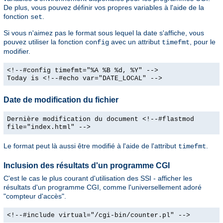
De plus, vous pouvez définir vos propres variables à l'aide de la
fonction
.
set
Si vous n'aimez pas le format sous lequel la date s'affiche, vous
pouvez utiliser la fonction
avec un attribut
, pour le
config
timefmt
modifier.
<!--#config timefmt="%A %B %d, %Y" -->
Today is <!--#echo var="DATE_LOCAL" -->
Date de modification du fichier
Dernière modification du document <!--#flastmod
file="index.html" -->
Le format peut là aussi être modifié à l'aide de l'attribut
.
timefmt
Inclusion des résultats d'un programme CGI
C'est le cas le plus courant d'utilisation des SSI - afficher les
résultats d'un programme CGI, comme l'universellement adoré
"compteur d'accès".
<!--#include virtual="/cgi-bin/counter.pl" -->