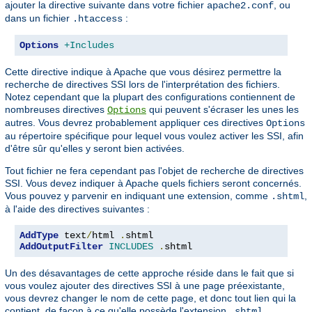
ajouter la directive suivante dans votre fichier
, ou
apache2.conf
dans un fichier
:
.htaccess
Options
+Includes
Cette directive indique à Apache que vous désirez permettre la
recherche de directives SSI lors de l'interprétation des fichiers.
Notez cependant que la plupart des configurations contiennent de
nombreuses directives
qui peuvent s'écraser les unes les
Options
autres. Vous devrez probablement appliquer ces directives
Options
au répertoire spécifique pour lequel vous voulez activer les SSI, afin
d'être sûr qu'elles y seront bien activées.
Tout fichier ne fera cependant pas l'objet de recherche de directives
SSI. Vous devez indiquer à Apache quels fichiers seront concernés.
Vous pouvez y parvenir en indiquant une extension, comme
,
.shtml
à l'aide des directives suivantes :
AddType
 text
/
html 
.
AddOutputFilter
INCLUDES
.
shtml
Un des désavantages de cette approche réside dans le fait que si
vous voulez ajouter des directives SSI à une page préexistante,
vous devrez changer le nom de cette page, et donc tout lien qui la
contient, de façon à ce qu'elle possède l'extension
,
.shtml