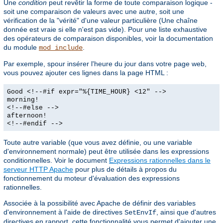
Une
condition
peut revêtir la forme de toute comparaison logique -
soit une comparaison de valeurs avec une autre, soit une
vérification de la "vérité" d'une valeur particulière (Une chaîne
donnée est vraie si elle n'est pas vide). Pour une liste exhaustive
des opérateurs de comparaison disponibles, voir la documentation
du module
.
mod_include
Par exemple, spour insérer l'heure du jour dans votre page web,
vous pouvez ajouter ces lignes dans la page HTML :
Good <!--#if expr="%{TIME_HOUR} <12" -->
morning!
<!--#else -->
afternoon!
<!--#endif -->
Toute autre variable (que vous avez définie, ou une variable
d'environnement normale) peut être utilisée dans les expressions
conditionnelles. Voir le document
Expressions rationnelles dans le
serveur HTTP Apache
pour plus de détails à propos du
fonctionnement du moteur d'évaluation des expressions
rationnelles.
Associée à la possibilité avec Apache de définir des variables
d'environnement à l'aide de directives
, ainsi que d'autres
SetEnvIf
directives en rapport, cette fonctionnalité vous permet d'ajouter une