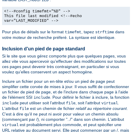
<!--#config timefmt="%D" -->
This file last modified <!--#echo
var="LAST_MODIFIED" -->
Pour plus de détails sur le format
, tapez
dans
timefmt
strftime
votre moteur de recherche préferé. La syntaxe est identique.
Inclusion d'un pied de page standard
Si le site que vous gérez comporte plus que quelques pages, vous
allez vite vous apercevoir qu'effectuer des modifications sur toutes
ces pages peut devenir très contraignant, en particulier si vous
voulez qu'elles conservent un aspect homogène.
Inclure un fichier pour un en-tête et/ou un pied de page peut
simplifier cette corvée de mises à jour. Il vous suffit de confectionner
un fichier de pied de page, et de l'inclure dans chaque page à l'aide
de l'élément SSI
. Pour définir le fichier à inclure, la fonction
include
peut utiliser soit l'attribut
, soit l'attribut
.
include
file
virtual
L'attribut
est un chemin de fichier
relatif au répertoire courant
.
file
C'est à dire qu'il ne peut ni avoir pour valeur un chemin absolu
(commençant par /), ni comporter "../" dans son chemin. L'attribut
est probablement plus commode, et peut spécifier une
virtual
URL relative au document servi. Elle peut commencer par un /, mais