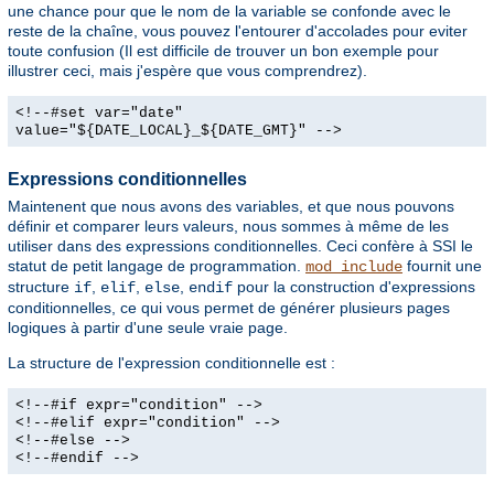
une chance pour que le nom de la variable se confonde avec le
reste de la chaîne, vous pouvez l'entourer d'accolades pour eviter
toute confusion (Il est difficile de trouver un bon exemple pour
illustrer ceci, mais j'espère que vous comprendrez).
<!--#set var="date"
value="${DATE_LOCAL}_${DATE_GMT}" -->
Expressions conditionnelles
Maintenent que nous avons des variables, et que nous pouvons
définir et comparer leurs valeurs, nous sommes à même de les
utiliser dans des expressions conditionnelles. Ceci confère à SSI le
statut de petit langage de programmation.
fournit une
mod_include
structure
,
,
,
pour la construction d'expressions
if
elif
else
endif
conditionnelles, ce qui vous permet de générer plusieurs pages
logiques à partir d'une seule vraie page.
La structure de l'expression conditionnelle est :
<!--#if expr="condition" -->
<!--#elif expr="condition" -->
<!--#else -->
<!--#endif -->