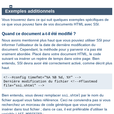
Exemples additionnels
Vous trouverez dans ce qui suit quelques exemples spécifiques de
ce que vous pouvez faire de vos documents HTML avec SSI.
Quand ce document a-t-il été modifié ?
Nous avons mentionné plus haut que vous pouviez utiliser SSI pour
informer l'utilisateur de la date de dernière modification du
document. Cependant, la méthode pour y parvenir n'a pas été
vraiment abordée. Placé dans votre document HTML, le code
suivant va insérer un repère de temps dans votre page. Bien
entendu, SSI devra avoir été correctement activé, comme décrit plus
haut.
<!--#config timefmt="%A %B %d, %Y" -->
Dernière modification du fichier <!--#flastmod
file="ssi.shtml" -->
Bien entendu, vous devez remplacer
par le nom du
ssi.shtml
fichier auquel vous faites référence. Ceci ne conviendra pas si vous
recherchez un morceau de code générique que vous pourrez
insérer dans tout fichier ; dans ce cas, il est préférable d'utiliser la
variable
:
LAST_MODIFIED