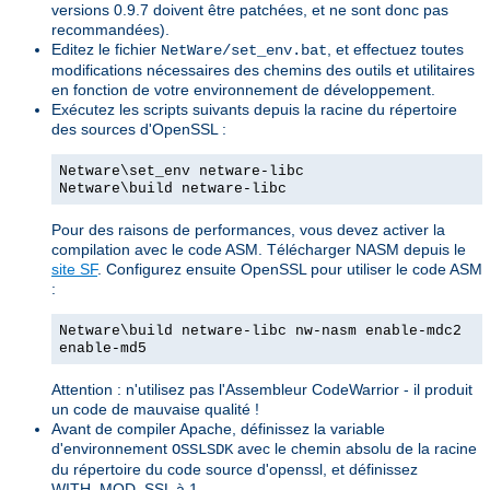
versions 0.9.7 doivent être patchées, et ne sont donc pas
recommandées).
Editez le fichier
, et effectuez toutes
NetWare/set_env.bat
modifications nécessaires des chemins des outils et utilitaires
en fonction de votre environnement de développement.
Exécutez les scripts suivants depuis la racine du répertoire
des sources d'OpenSSL :
Netware\set_env netware-libc
Netware\build netware-libc
Pour des raisons de performances, vous devez activer la
compilation avec le code ASM. Télécharger NASM depuis le
site SF
. Configurez ensuite OpenSSL pour utiliser le code ASM
:
Netware\build netware-libc nw-nasm enable-mdc2
enable-md5
Attention : n'utilisez pas l'Assembleur CodeWarrior - il produit
un code de mauvaise qualité !
Avant de compiler Apache, définissez la variable
d'environnement
avec le chemin absolu de la racine
OSSLSDK
du répertoire du code source d'openssl, et définissez
WITH_MOD_SSL à 1.