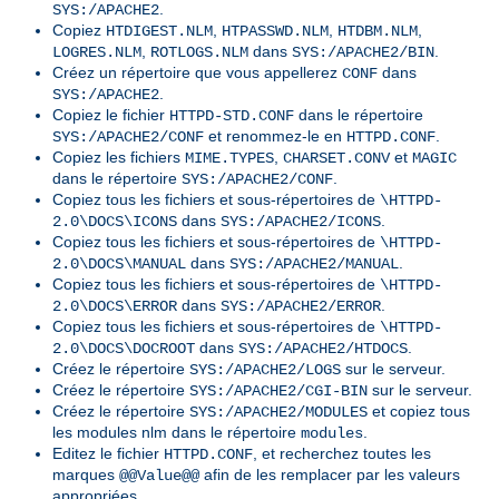
.
SYS:/APACHE2
Copiez
,
,
,
HTDIGEST.NLM
HTPASSWD.NLM
HTDBM.NLM
,
dans
.
LOGRES.NLM
ROTLOGS.NLM
SYS:/APACHE2/BIN
Créez un répertoire que vous appellerez
dans
CONF
.
SYS:/APACHE2
Copiez le fichier
dans le répertoire
HTTPD-STD.CONF
et renommez-le en
.
SYS:/APACHE2/CONF
HTTPD.CONF
Copiez les fichiers
,
et
MIME.TYPES
CHARSET.CONV
MAGIC
dans le répertoire
.
SYS:/APACHE2/CONF
Copiez tous les fichiers et sous-répertoires de
\HTTPD-
dans
.
2.0\DOCS\ICONS
SYS:/APACHE2/ICONS
Copiez tous les fichiers et sous-répertoires de
\HTTPD-
dans
.
2.0\DOCS\MANUAL
SYS:/APACHE2/MANUAL
Copiez tous les fichiers et sous-répertoires de
\HTTPD-
dans
.
2.0\DOCS\ERROR
SYS:/APACHE2/ERROR
Copiez tous les fichiers et sous-répertoires de
\HTTPD-
dans
.
2.0\DOCS\DOCROOT
SYS:/APACHE2/HTDOCS
Créez le répertoire
sur le serveur.
SYS:/APACHE2/LOGS
Créez le répertoire
sur le serveur.
SYS:/APACHE2/CGI-BIN
Créez le répertoire
et copiez tous
SYS:/APACHE2/MODULES
les modules nlm dans le répertoire
.
modules
Editez le fichier
, et recherchez toutes les
HTTPD.CONF
marques
afin de les remplacer par les valeurs
@@Value@@
appropriées.