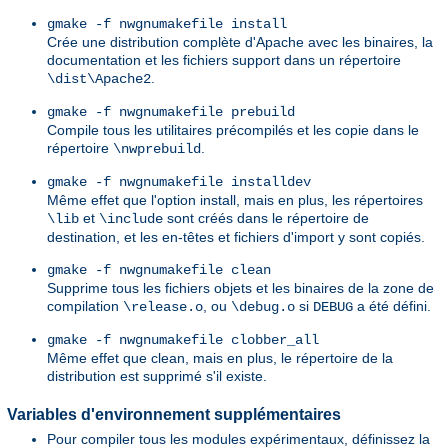
gmake -f nwgnumakefile install
Crée une distribution complète d'Apache avec les binaires, la
documentation et les fichiers support dans un répertoire
.
\dist\Apache2
gmake -f nwgnumakefile prebuild
Compile tous les utilitaires précompilés et les copie dans le
répertoire
.
\nwprebuild
gmake -f nwgnumakefile installdev
Même effet que l'option install, mais en plus, les répertoires
et
sont créés dans le répertoire de
\lib
\include
destination, et les en-têtes et fichiers d'import y sont copiés.
gmake -f nwgnumakefile clean
Supprime tous les fichiers objets et les binaires de la zone de
compilation
, ou
si
a été défini.
\release.o
\debug.o
DEBUG
gmake -f nwgnumakefile clobber_all
Même effet que clean, mais en plus, le répertoire de la
distribution est supprimé s'il existe.
Variables d'environnement supplémentaires
Pour compiler tous les modules expérimentaux, définissez la