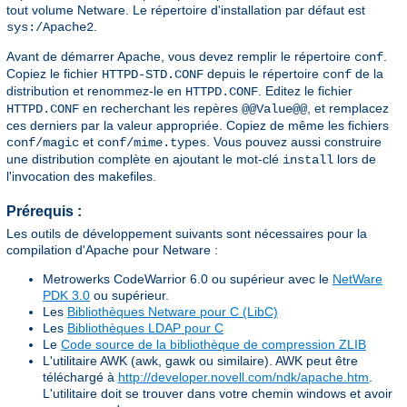
tout volume Netware. Le répertoire d'installation par défaut est
.
sys:/Apache2
Avant de démarrer Apache, vous devez remplir le répertoire
.
conf
Copiez le fichier
depuis le répertoire
de la
HTTPD-STD.CONF
conf
distribution et renommez-le en
. Editez le fichier
HTTPD.CONF
en recherchant les repères
, et remplacez
HTTPD.CONF
@@Value@@
ces derniers par la valeur appropriée. Copiez de même les fichiers
et
. Vous pouvez aussi construire
conf/magic
conf/mime.types
une distribution complète en ajoutant le mot-clé
lors de
install
l'invocation des makefiles.
Prérequis :
Les outils de développement suivants sont nécessaires pour la
compilation d'Apache pour Netware :
Metrowerks CodeWarrior 6.0 ou supérieur avec le
NetWare
PDK 3.0
ou supérieur.
Les
Bibliothèques Netware pour C (LibC)
Les
Bibliothèques LDAP pour C
Le
Code source de la bibliothèque de compression ZLIB
L'utilitaire AWK (awk, gawk ou similaire). AWK peut être
téléchargé à
http://developer.novell.com/ndk/apache.htm
.
L'utilitaire doit se trouver dans votre chemin windows et avoir