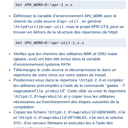
Set APR_WORK=D:\apr-1.x.x
Définissez la variable d'environnement
avec le
APU_WORK
chemin du code source d'
; en général
apr-util
, mais le projet APR-UTIL peut se
\httpd\srclib\apr-util
trouver en dehors de la structure des répertoires de httpd.
Set APU_WORK=D:\apr-util-1.x.x
Vérifiez que les chemins des utilitaires AWK et GNU make
(
) ont bien été inclus dans la variable
gmake.exe
d'environnement système
.
PATH
Téléchargez le code source et décompressez-le dans un
répertoire de votre choix sur votre station de travail.
Positionnez-vous dans le répertoire
et compilez
\httpd-2.0
les utilitaires précompilés à l'aide de la commande "
gmake -f
". Cette cible va créer le répertoire
nwgnumakefile prebuild
, et y copier tous les utilitaires
\httpd-2.0\nwprebuild
nécessaires au franchissement des étapes suivantes de la
compilation.
Copiez les fichiers
\httpd-2.0\nwprebuild\GENCHARS.nlm
et
vers le volume
\httpd-2.0\nwprebuild\DFTABLES.nlm
d'un serveur Netware et exécutez-les à l'aide des
SYS: