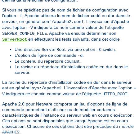
Si vous ne spécifiez pas de nom de fichier de configuration avec
l'option
, Apache utilisera le nom de fichier codé en dur dans le
-f
serveur, en général
. L'invocation d'Apache
conf/apache2.conf
avec l'option
indiquera ce nom comme valeur de l'étiquette
-V
. Apache va ensuite déterminer son
SERVER_CONFIG_FILE
en effectuant les tests suivants, dans cet ordre
ServerRoot
Une directive
via une option
switch.
ServerRoot
-C
L'option de ligne de commande
.
-d
Le contenu du répertoire courant.
La racine du répertoire d'installation codée en dur dans le
serveur.
La racine du répertoire d'installation codée en dur dans le serveur
est en général
. L'invocation d'Apache avec l'option
sys:/apache2
-
indiquera ce chemin comme valeur de l'étiquette
.
V
HTTPD_ROOT
Apache 2.0 pour Netware comporte un jeu d'options de ligne de
commande permettant d'afficher ou de modifier certaines
caractéristiques de l'instance du serveur web en cours d'exécution.
Ces options ne sont disponibles que lorsqu'Apache est en cours
d'exécution. Chacune de ces options doit être précédée du mot-clé
.
APACHE2