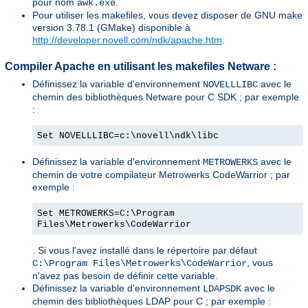
pour nom
.
awk.exe
Pour utiliser les makefiles, vous devez disposer de GNU make
version 3.78.1 (GMake) disponible à
http://developer.novell.com/ndk/apache.htm
.
Compiler Apache en utilisant les makefiles Netware :
Définissez la variable d'environnement
avec le
NOVELLLIBC
chemin des bibliothèques Netware pour C SDK ; par exemple
:
Set NOVELLLIBC=c:\novell\ndk\libc
Définissez la variable d'environnement
avec le
METROWERKS
chemin de votre compilateur Metrowerks CodeWarrior ; par
exemple :
Set METROWERKS=C:\Program
Files\Metrowerks\CodeWarrior
. Si vous l'avez installé dans le répertoire par défaut
, vous
C:\Program Files\Metrowerks\CodeWarrior
n'avez pas besoin de définir cette variable.
Définissez la variable d'environnement
avec le
LDAPSDK
chemin des bibliothèques LDAP pour C ; par exemple :