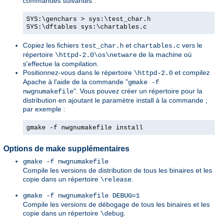
commandes suivantes :
SYS:\genchars > sys:\test_char.h
SYS:\dftables sys:\chartables.c
Copiez les fichiers
et
vers le
test_char.h
chartables.c
répertoire
de la machine où
\httpd-2.0\os\netware
s'effectue la compilation.
Positionnez-vous dans le répertoire
et compilez
\httpd-2.0
Apache à l'aide de la commande "
gmake -f
". Vous pouvez créer un répertoire pour la
nwgnumakefile
distribution en ajoutant le paramètre install à la commande ;
par exemple :
gmake -f nwgnumakefile install
Options de make supplémentaires
gmake -f nwgnumakefile
Compile les versions de distribution de tous les binaires et les
copie dans un répertoire
.
\release
gmake -f nwgnumakefile DEBUG=1
Compile les versions de débogage de tous les binaires et les
copie dans un répertoire
.
\debug