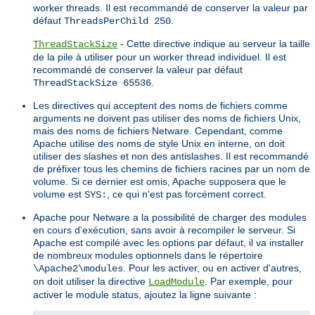
worker threads. Il est recommandé de conserver la valeur par
défaut
.
ThreadsPerChild 250
- Cette directive indique au serveur la taille
ThreadStackSize
de la pile à utiliser pour un worker thread individuel. Il est
recommandé de conserver la valeur par défaut
.
ThreadStackSize 65536
Les directives qui acceptent des noms de fichiers comme
arguments ne doivent pas utiliser des noms de fichiers Unix,
mais des noms de fichiers Netware. Cependant, comme
Apache utilise des noms de style Unix en interne, on doit
utiliser des slashes et non des antislashes. Il est recommandé
de préfixer tous les chemins de fichiers racines par un nom de
volume. Si ce dernier est omis, Apache supposera que le
volume est
, ce qui n'est pas forcément correct.
SYS:
Apache pour Netware a la possibilité de charger des modules
en cours d'exécution, sans avoir à recompiler le serveur. Si
Apache est compilé avec les options par défaut, il va installer
de nombreux modules optionnels dans le répertoire
. Pour les activer, ou en activer d'autres,
\Apache2\modules
on doit utiliser la directive
. Par exemple, pour
LoadModule
activer le module status, ajoutez la ligne suivante :