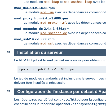
Les modules
et
avec les
mod_ldap
mod_authnz_ldap
mod_lua-2.4.x-1.i686.rpm
Le module
avec les dépendances corresponda
mod_lua
mod_proxy_html-2.4.x-1.i686.rpm
Le module
avec les dépendances cor
mod_proxy_html
mod_socache_dc-2.4.x-1.i686.rpm
Le module
avec les dépendances cor
mod_socache_dc
mod_ssl-2.4.x-1.i686.rpm
Le module
avec les dépendances corresponda
mod_ssl
Installation du serveur
Le RPM
est le seul paquet nécessaire pour obtenir un 
httpd
rpm -U httpd-2.4.x-1.i686.rpm
Le jeu de modules standards est inclus dans le serveur. Les
doivent être installés si nécessaire.
Configuration de l'instance par défaut d'A
Les répertoires par défaut sont
pour la configur
/etc/httpd
est défini dans le répertoire optionnel
/etc/sysconfig/htt