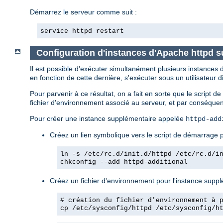
Démarrez le serveur comme suit :
service httpd restart
Configuration d'instances d'Apache httpd
Il est possible d'exécuter simultanément plusieurs instance
en fonction de cette dernière, s'exécuter sous un utilisateur di
Pour parvenir à ce résultat, on a fait en sorte que le script 
fichier d'environnement associé au serveur, et par conséquent
Pour créer une instance supplémentaire appelée
httpd-add
Créez un lien symbolique vers le script de démarrage p
ln -s /etc/rc.d/init.d/httpd /etc/rc.d/i
chkconfig --add httpd-additional
Créez un fichier d'environnement pour l'instance supplém
# création du fichier d'environnement à 
cp /etc/sysconfig/httpd /etc/sysconfig/h