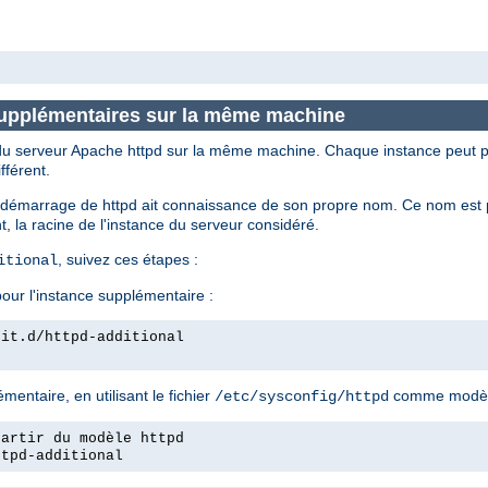
 supplémentaires sur la même machine
s du serveur Apache httpd sur la même machine. Chaque instance peut p
fférent.
de démarrage de httpd ait connaissance de son propre nom. Ce nom est par
, la racine de l'instance du serveur considéré.
, suivez ces étapes :
itional
our l'instance supplémentaire :
nit.d/httpd-additional
entaire, en utilisant le fichier
comme modèl
/etc/sysconfig/httpd
partir du modèle httpd
ttpd-additional