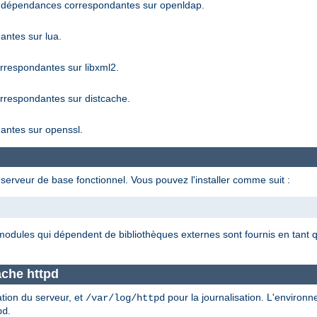
 dépendances correspondantes sur openldap.
ntes sur lua.
respondantes sur libxml2.
respondantes sur distcache.
ntes sur openssl.
serveur de base fonctionnel. Vous pouvez l'installer comme suit :
 modules qui dépendent de bibliothèques externes sont fournis en tan
pache httpd
ation du serveur, et
pour la journalisation. L'environ
/var/log/httpd
.
pd