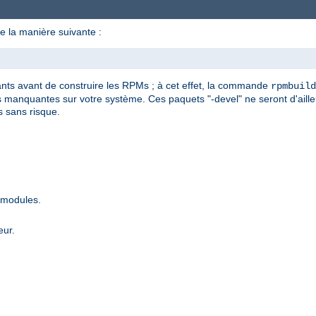
e la manière suivante :
dants avant de construire les RPMs ; à cet effet, la commande
rpmbuild
manquantes sur votre système. Ces paquets "-devel" ne seront d'ailleu
s sans risque.
 modules.
eur.