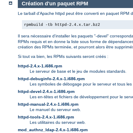
Création d'un paquet RPM
Le tarball d'Apache httpd peut être converti en paquet RPM d
rpmbuild -tb httpd-2.4.x.tar.bz2
Il sera nécessaire d'installer les paquets "-devel" correspon
RPMs requis et en donne la liste sous forme de dépendances 
création des RPMs terminée, et pourront alors être supprimé
Si tout va bien, les RPMs suivants seront créés :
httpd-2.4.x-1.i686.rpm
Le serveur de base et le jeu de modules standards.
httpd-debuginfo-2.4.x-1.i686.rpm
Les symboles de débogage pour le serveur et tous les
httpd-devel-2.4.x-1.i686.rpm
Les en-têtes et fichiers de développement pour le serv
httpd-manual-2.4.x-1.i686.rpm
Le manuel du serveur web.
httpd-tools-2.4.x-1.i686.rpm
Les utilitaires du serveur web.
mod_authnz_ldap-2.4.x-1.i686.rpm