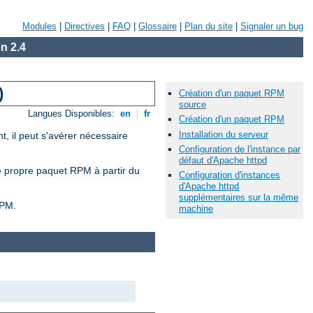
Modules
|
Directives
|
FAQ
|
Glossaire
|
Plan du site
|
Signaler un bug
n 2.4
)
Création d'un paquet RPM
source
Langues Disponibles:
en
|
fr
Création d'un paquet RPM
Installation du serveur
, il peut s'avérer nécessaire
Configuration de l'instance par
défaut d'Apache httpd
re propre paquet RPM à partir du
Configuration d'instances
d'Apache httpd
supplémentaires sur la même
RPM.
machine