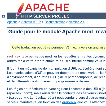
Apache
>
Serveur HTTP
>
Documentation
>
Version 2.4
Guide pour le module Apache mod_rewr
Cette traduction peut être périmée. Vérifiez la version anglai
permet de modifier les requêtes entrantes dynamiq
mod_rewrite
arbitraires à votre propre structure d'URLs interne comme vous le
Il fournit un mécanisme de manipulation d'URL particulièrement so
Les manipulations d'URLs peuvent dépendre de tests variés : les 
d'environnement, d'en-têtes HTTP, de repères temporels, de re
et de différents gestionnaires ou programmes externes.
Les règles de réécriture peuvent agir sur l'ensemble des URLs (la 
(
), mais aussi dans le contexte des serveurs virtue
apache2.conf
. Le résultat réécrit peut conduire vers d'autres rè
<Directory>
serveur mandataire, en fonction des
drapeaux
que vous attachez 