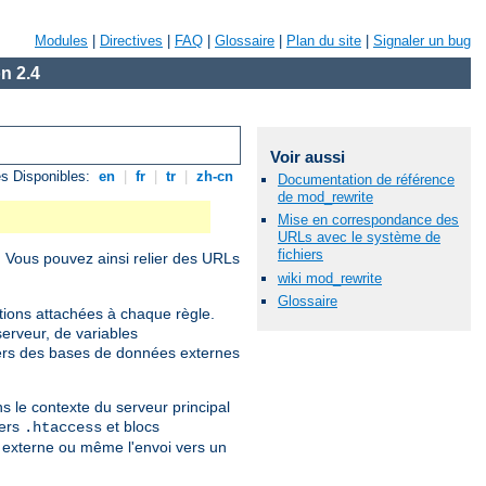
Modules
|
Directives
|
FAQ
|
Glossaire
|
Plan du site
|
Signaler un bug
n 2.4
Voir aussi
s Disponibles:
en
|
fr
|
tr
|
zh-cn
Documentation de référence
de mod_rewrite
Mise en correspondance des
URLs avec le système de
fichiers
. Vous pouvez ainsi relier des URLs
wiki mod_rewrite
Glossaire
itions attachées à chaque règle.
erveur, de variables
ers des bases de données externes
s le contexte du serveur principal
iers
et blocs
.htaccess
te externe ou même l'envoi vers un