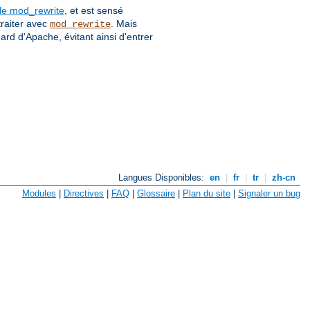
le mod_rewrite
, et est sensé
traiter avec
. Mais
mod_rewrite
dard d'Apache, évitant ainsi d'entrer
Langues Disponibles:
en
|
fr
|
tr
|
zh-cn
Modules
|
Directives
|
FAQ
|
Glossaire
|
Plan du site
|
Signaler un bug