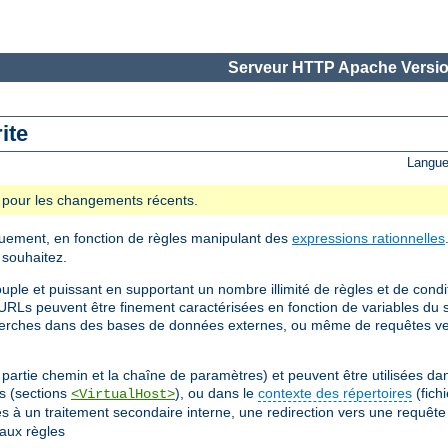
Serveur HTTP Apache Versio
ite
Langue
se pour les changements récents.
uement, en fonction de règles manipulant des
expressions rationnelles
 souhaitez.
uple et puissant en supportant un nombre illimité de règles et de cond
URLs peuvent être finement caractérisées en fonction de variables du s
cherches dans des bases de données externes, ou même de requêtes v
partie chemin et la chaîne de paramètres) et peuvent être utilisées dan
ls (sections
), ou dans le
contexte des répertoires
(fich
<VirtualHost>
gles à un traitement secondaire interne, une redirection vers une requê
aux règles