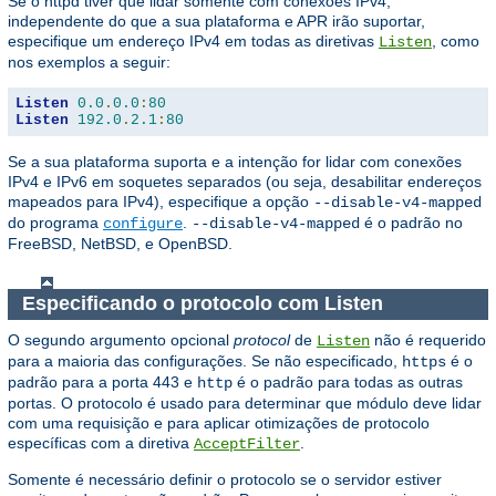
Se o httpd tiver que lidar somente com conexões IPv4,
independente do que a sua plataforma e APR irão suportar,
especifique um endereço IPv4 em todas as diretivas
, como
Listen
nos exemplos a seguir:
Listen
0.0
.
0.0
:
80
Listen
192.0
.
2.1
:
80
Se a sua plataforma suporta e a intenção for lidar com conexões
IPv4 e IPv6 em soquetes separados (ou seja, desabilitar endereços
mapeados para IPv4), especifique a opção
--disable-v4-mapped
do programa
.
é o padrão no
configure
--disable-v4-mapped
FreeBSD, NetBSD, e OpenBSD.
Especificando o protocolo com Listen
O segundo argumento opcional
protocol
de
não é requerido
Listen
para a maioria das configurações. Se não especificado,
é o
https
padrão para a porta 443 e
é o padrão para todas as outras
http
portas. O protocolo é usado para determinar que módulo deve lidar
com uma requisição e para aplicar otimizações de protocolo
específicas com a diretiva
.
AcceptFilter
Somente é necessário definir o protocolo se o servidor estiver