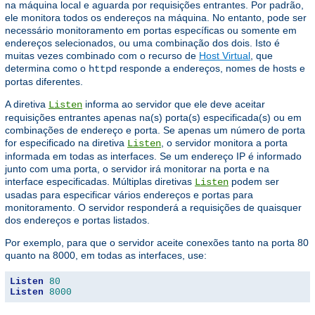
na máquina local e aguarda por requisições entrantes. Por padrão,
ele monitora todos os endereços na máquina. No entanto, pode ser
necessário monitoramento em portas específicas ou somente em
endereços selecionados, ou uma combinação dos dois. Isto é
muitas vezes combinado com o recurso de
Host Virtual
, que
determina como o
responde a endereços, nomes de hosts e
httpd
portas diferentes.
A diretiva
informa ao servidor que ele deve aceitar
Listen
requisições entrantes apenas na(s) porta(s) especificada(s) ou em
combinações de endereço e porta. Se apenas um número de porta
for especificado na diretiva
, o servidor monitora a porta
Listen
informada em todas as interfaces. Se um endereço IP é informado
junto com uma porta, o servidor irá monitorar na porta e na
interface especificadas. Múltiplas diretivas
podem ser
Listen
usadas para especificar vários endereços e portas para
monitoramento. O servidor responderá a requisições de quaisquer
dos endereços e portas listados.
Por exemplo, para que o servidor aceite conexões tanto na porta 80
quanto na 8000, em todas as interfaces, use:
Listen
80
Listen
8000