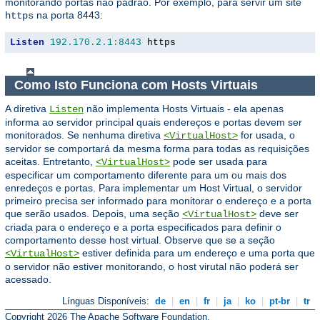
monitorando portas não padrão. Por exemplo, para servir um site
na porta 8443:
https
Listen
192.170
.
2.1
:
8443
 https
Como Isto Funciona com Hosts Virtuais
A diretiva
não implementa Hosts Virtuais - ela apenas
Listen
informa ao servidor principal quais endereços e portas devem ser
monitorados. Se nenhuma diretiva
for usada, o
<VirtualHost>
servidor se comportará da mesma forma para todas as requisições
aceitas. Entretanto,
pode ser usada para
<VirtualHost>
especificar um comportamento diferente para um ou mais dos
enredeços e portas. Para implementar um Host Virtual, o servidor
primeiro precisa ser informado para monitorar o endereço e a porta
que serão usados. Depois, uma seção
deve ser
<VirtualHost>
criada para o endereço e a porta especificados para definir o
comportamento desse host virtual. Observe que se a seção
estiver definida para um endereço e uma porta que
<VirtualHost>
o servidor não estiver monitorando, o host virutal não poderá ser
acessado.
Línguas Disponíveis:
de
|
en
|
fr
|
ja
|
ko
|
pt-br
|
tr
Copyright 2026 The Apache Software Foundation.