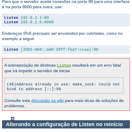
Para que o servidor aceite conexões na porta 80 para uma interface
e na porta 8000 para outra, use:
Listen
192.0
.
2.1
:
80
Listen
192.0
.
2.5
:
8000
Endereços IPv6 precisam ser envolvidos por colchetes, como no
exemplo a seguir:
Listen
[
2001:db8::a00:20ff:fea7:ccea
]:
80
A sobreposição de diretivas
resultará em um erro fatal
Listen
que irá impedir o servidor de iniciar.
(48)Address already in use: make_sock: could not
bind to address [::]:80
Consulte esta
discussão na wiki
para mais dicas de soluções de
problemas.
Alterando a configuração de Listen no reinício