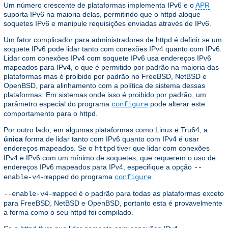
Um número crescente de plataformas implementa IPv6 e o
APR
suporta IPv6 na maioria delas, permitindo que o httpd aloque
soquetes IPv6 e manipule requisições enviadas através de IPv6.
Um fator complicador para administradores de httpd é definir se um
soquete IPv6 pode lidar tanto com conexões IPv4 quanto com IPv6.
Lidar com conexões IPv4 com soquete IPv6 usa endereços IPv6
mapeados para IPv4, o que é permitido por padrão na maioria das
plataformas mas é proibido por padrão no FreeBSD, NetBSD e
OpenBSD, para alinhamento com a política de sistema dessas
plataformas. Em sistemas onde isso é proibido por padrão, um
parâmetro especial do programa
pode alterar este
configure
comportamento para o httpd.
Por outro lado, em algumas plataformas como Linux e Tru64, a
única
forma de lidar tanto com IPv6 quanto com IPv4 é usar
endereços mapeados. Se o
tiver que lidar com conexões
httpd
IPv4 e IPv6 com um mínimo de soquetes, que requerem o uso de
endereços IPv6 mapeados para IPv4, especifique a opção
--
do programa
.
enable-v4-mapped
configure
é o padrão para todas as plataformas exceto
--enable-v4-mapped
para FreeBSD, NetBSD e OpenBSD, portanto esta é provavelmente
a forma como o seu httpd foi compilado.