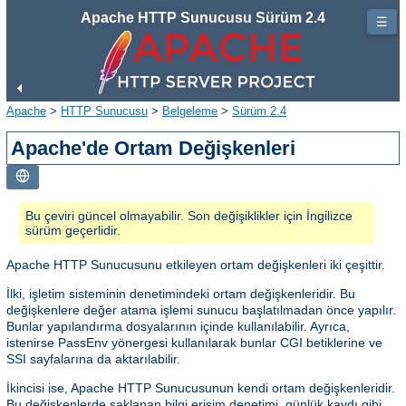
Apache HTTP Sunucusu Sürüm 2.4
☰
Apache
>
HTTP Sunucusu
>
Belgeleme
>
Sürüm 2.4
Apache'de Ortam Değişkenleri
Bu çeviri güncel olmayabilir. Son değişiklikler için İngilizce
sürüm geçerlidir.
Apache HTTP Sunucusunu etkileyen ortam değişkenleri iki çeşittir.
İlki, işletim sisteminin denetimindeki ortam değişkenleridir. Bu
değişkenlere değer atama işlemi sunucu başlatılmadan önce yapılır.
Bunlar yapılandırma dosyalarının içinde kullanılabilir. Ayrıca,
istenirse PassEnv yönergesi kullanılarak bunlar CGI betiklerine ve
SSI sayfalarına da aktarılabilir.
İkincisi ise, Apache HTTP Sunucusunun kendi ortam değişkenleridir.
Bu değişkenlerde saklanan bilgi erişim denetimi, günlük kaydı gibi