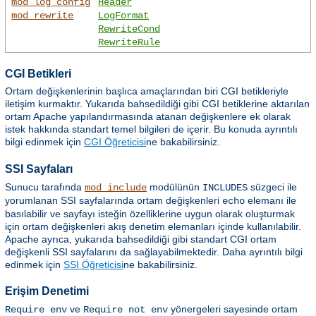
mod_log_config
Header
mod_rewrite
LogFormat
RewriteCond
RewriteRule
CGI Betikleri
Ortam değişkenlerinin başlıca amaçlarından biri CGI betikleriyle
iletişim kurmaktır. Yukarıda bahsedildiği gibi CGI betiklerine aktarılan
ortam Apache yapılandırmasında atanan değişkenlere ek olarak
istek hakkında standart temel bilgileri de içerir. Bu konuda ayrıntılı
bilgi edinmek için
CGI Öğreticisi
ne bakabilirsiniz.
SSI Sayfaları
Sunucu tarafında
modülünün
süzgeci ile
mod_include
INCLUDES
yorumlanan SSI sayfalarında ortam değişkenleri
elemanı ile
echo
basılabilir ve sayfayı isteğin özelliklerine uygun olarak oluşturmak
için ortam değişkenleri akış denetim elemanları içinde kullanılabilir.
Apache ayrıca, yukarıda bahsedildiği gibi standart CGI ortam
değişkenli SSI sayfalarını da sağlayabilmektedir. Daha ayrıntılı bilgi
edinmek için
SSI Öğreticisi
ne bakabilirsiniz.
Erişim Denetimi
ve
yönergeleri sayesinde ortam
Require env
Require not env