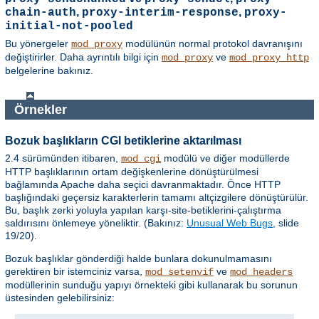
,
,
chain-auth
proxy-interim-response
proxy-
initial-not-pooled
Bu yönergeler
modülünün normal protokol davranışını
mod_proxy
değiştirirler. Daha ayrıntılı bilgi için
ve
mod_proxy
mod_proxy_http
belgelerine bakınız.
Örnekler
Bozuk başlıkların CGI betiklerine aktarılması
2.4 sürümünden itibaren,
modülü ve diğer modüllerde
mod_cgi
HTTP başlıklarının ortam değişkenlerine dönüştürülmesi
bağlamında Apache daha seçici davranmaktadır. Önce HTTP
başlığındaki geçersiz karakterlerin tamamı altçizgilere dönüştürülür.
Bu, başlık zerki yoluyla yapılan karşı-site-betiklerini-çalıştırma
saldırısını önlemeye yöneliktir. (Bakınız:
Unusual Web Bugs
, slide
19/20).
Bozuk başlıklar gönderdiği halde bunlara dokunulmamasını
gerektiren bir istemciniz varsa,
ve
mod_setenvif
mod_headers
modüllerinin sunduğu yapıyı örnekteki gibi kullanarak bu sorunun
üstesinden gelebilirsiniz: