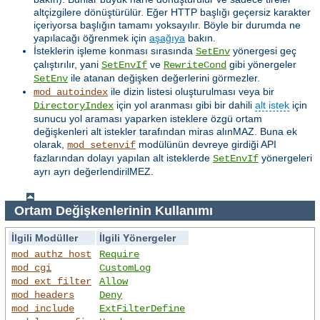
altçizgilere dönüştürülür. Eğer HTTP başlığı geçersiz karakter
içeriyorsa başlığın tamamı yoksayılır. Böyle bir durumda ne
yapılacağı öğrenmek için
aşağıya
bakın.
İsteklerin işleme konması sırasında
yönergesi geç
SetEnv
çalıştırılır, yani
ve
gibi yönergeler
SetEnvIf
RewriteCond
ile atanan değişken değerlerini görmezler.
SetEnv
ile dizin listesi oluşturulması veya bir
mod_autoindex
için yol aranması gibi bir dahili
alt istek
için
DirectoryIndex
sunucu yol araması yaparken isteklere özgü ortam
değişkenleri alt istekler tarafından miras alınMAZ. Buna ek
olarak,
modülünün devreye girdiği API
mod_setenvif
fazlarından dolayı yapılan alt isteklerde
yönergeleri
SetEnvIf
ayrı ayrı değerlendirilMEZ.
Ortam Değişkenlerinin Kullanımı
İlgili Modüller
İlgili Yönergeler
mod_authz_host
Require
mod_cgi
CustomLog
mod_ext_filter
Allow
mod_headers
Deny
mod_include
ExtFilterDefine