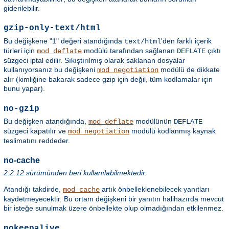
giderilebilir.
gzip-only-text/html
Bu değişkene "1" değeri atandığında
'den farklı içerik
text/html
türleri için
modülü tarafından sağlanan
çıktı
mod_deflate
DEFLATE
süzgeci iptal edilir. Sıkıştırılmış olarak saklanan dosyalar
kullanıyorsanız bu değişkeni
modülü de dikkate
mod_negotiation
alır (kimliğine bakarak sadece gzip için değil, tüm kodlamalar için
bunu yapar).
no-gzip
Bu değişken atandığında,
modülünün
mod_deflate
DEFLATE
süzgeci kapatılır ve
modülü kodlanmış kaynak
mod_negotiation
teslimatını reddeder.
no-cache
2.2.12 sürümünden beri kullanılabilmektedir.
Atandığı takdirde,
artık önbelleklenebilecek yanıtları
mod_cache
kaydetmeyecektir. Bu ortam değişkeni bir yanıtın halihazırda mevcut
bir isteğe sunulmak üzere önbellekte olup olmadığından etkilenmez.
nokeepalive