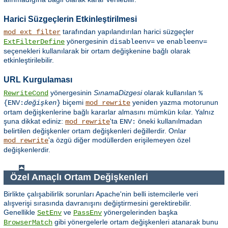
Harici Süzgeçlerin Etkinleştirilmesi
tarafından yapılandırılan harici süzgeçler
mod_ext_filter
yönergesinin
ve
ExtFilterDefine
disableenv=
enableenv=
seçenekleri kullanılarak bir ortam değişkenine bağlı olarak
etkinleştirilebilir.
URL Kurgulaması
yönergesinin
SınamaDizgesi
olarak kullanılan
RewriteCond
%
biçemi
yeniden yazma motorunun
{ENV:
değişken
}
mod_rewrite
ortam değişkenlerine bağlı kararlar almasını mümkün kılar. Yalnız
şuna dikkat ediniz:
'ta
öneki kullanılmadan
mod_rewrite
ENV:
belirtilen değişkenler ortam değişkenleri değillerdir. Onlar
'a özgü diğer modüllerden erişilemeyen özel
mod_rewrite
değişkenlerdir.
Özel Amaçlı Ortam Değişkenleri
Birlikte çalışabilirlik sorunları Apache'nin belli istemcilerle veri
alışverişi sırasında davranışını değiştirmesini gerektirebilir.
Genellikle
ve
yönergelerinden başka
SetEnv
PassEnv
gibi yönergelerle ortam değişkenleri atanarak bunu
BrowserMatch