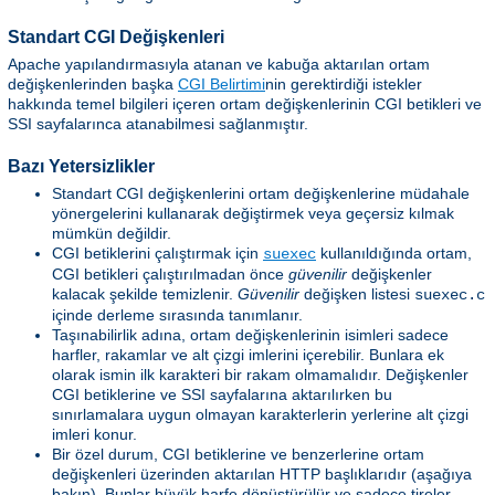
Standart CGI Değişkenleri
Apache yapılandırmasıyla atanan ve kabuğa aktarılan ortam
değişkenlerinden başka
CGI Belirtimi
nin gerektirdiği istekler
hakkında temel bilgileri içeren ortam değişkenlerinin CGI betikleri ve
SSI sayfalarınca atanabilmesi sağlanmıştır.
Bazı Yetersizlikler
Standart CGI değişkenlerini ortam değişkenlerine müdahale
yönergelerini kullanarak değiştirmek veya geçersiz kılmak
mümkün değildir.
CGI betiklerini çalıştırmak için
kullanıldığında ortam,
suexec
CGI betikleri çalıştırılmadan önce
güvenilir
değişkenler
kalacak şekilde temizlenir.
Güvenilir
değişken listesi
suexec.c
içinde derleme sırasında tanımlanır.
Taşınabilirlik adına, ortam değişkenlerinin isimleri sadece
harfler, rakamlar ve alt çizgi imlerini içerebilir. Bunlara ek
olarak ismin ilk karakteri bir rakam olmamalıdır. Değişkenler
CGI betiklerine ve SSI sayfalarına aktarılırken bu
sınırlamalara uygun olmayan karakterlerin yerlerine alt çizgi
imleri konur.
Bir özel durum, CGI betiklerine ve benzerlerine ortam
değişkenleri üzerinden aktarılan HTTP başlıklarıdır (aşağıya
bakın). Bunlar büyük harfe dönüştürülür ve sadece tireler