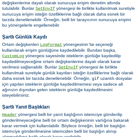
değişkenlerine dayalı olarak sunucuya erişim denetim altında
tutulabilir. Bunlar
yönergesi ile birlikte kullanılmak suretiyle
SetEnvIf
sunucuya erişim isteğin özelliklerine bağlı olarak daha esnek bir
tarzda denetlenebilir. Örneğin, belli bir tarayıcının sunucuya erişimi
bu yönergelerle engellenebilir.
Şartlı Günlük Kaydı
Ortam değişkenleri
yönergesinin
seçeneği
LogFormat
%e
kullanılarak erişim günlüğüne kaydedilebilir. Bundan başka,
yönergesi sayesinde isteklerin günlüğe kaydedilip
CustomLog
kaydedilmeyeceğine ortam değişkenlerine dayalı olarak karar
verilmesi sağlanabilir. Bunlar
yönergesi ile birlikte
SetEnvIf
kullanılmak suretiyle günlük kayıtları isteğin özelliklerine bağlı olarak
daha esnek bir tarzda denetlenebilir. Örneğin,
uzantılı dosyalar
gif
için yapılan isteklerin günlüğe kaydedilmemesi veya sadece alt
ağınızın dışından gelen isteklerin günlüğe kaydedilmesini
isteyebilirsiniz.
Şartlı Yanıt Başlıkları
yönergesi belli bir yanıt başlığının istemciye gönderilip
Header
gönderilmeyeceğine belli bir ortam değişkeninin varlığına bakarak
karar vermek için kullanılabilir. Böylece örneğin, belli bir başlığın
istemciye gönderilmesine istemciden belli bir başlığın alınıp
alınmadığına bağlı olarak karar verilebilir.