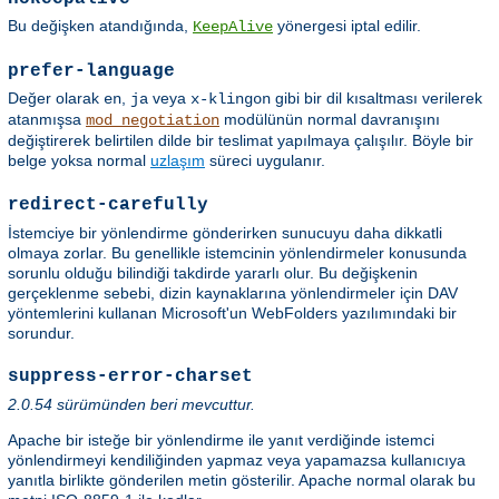
Bu değişken atandığında,
yönergesi iptal edilir.
KeepAlive
prefer-language
Değer olarak
,
veya
gibi bir dil kısaltması verilerek
en
ja
x-klingon
atanmışsa
modülünün normal davranışını
mod_negotiation
değiştirerek belirtilen dilde bir teslimat yapılmaya çalışılır. Böyle bir
belge yoksa normal
uzlaşım
süreci uygulanır.
redirect-carefully
İstemciye bir yönlendirme gönderirken sunucuyu daha dikkatli
olmaya zorlar. Bu genellikle istemcinin yönlendirmeler konusunda
sorunlu olduğu bilindiği takdirde yararlı olur. Bu değişkenin
gerçeklenme sebebi, dizin kaynaklarına yönlendirmeler için DAV
yöntemlerini kullanan Microsoft'un WebFolders yazılımındaki bir
sorundur.
suppress-error-charset
2.0.54 sürümünden beri mevcuttur.
Apache bir isteğe bir yönlendirme ile yanıt verdiğinde istemci
yönlendirmeyi kendiliğinden yapmaz veya yapamazsa kullanıcıya
yanıtla birlikte gönderilen metin gösterilir. Apache normal olarak bu