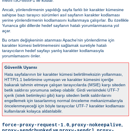
metni ISO-8859-1 ile kodlar.
Ancak, yönlendirmenin yapıldığı sayfa farklı bir karakter kümesine
sahipse bazı tarayıcı sürümleri asıl sayfanın karakter kodlaması
yerine yönlendirmenin kodlamasını kullanmaya çalışırlar. Bu özellikle
Yunanca gibi dillerde hedef sayfanın hatalı yorumlanmasına yol
açar.
Bu ortam değişkeninin atanması Apache'nin yönlendirme için
karakter kümesi belirtmemesini sağlamak suretiyle hatalı
tarayıcıların hedef sayfayı yanlış karakter kodlamasıyla
yorumlamasını önler.
Güvenlik Uyarısı
Hata sayfalarının bir karakter kümesi belirtilmeksizin yollanması,
HTTP/1.1 belirtimine uymayan ve karakter kümesini içeriğe
bakarak tahmin etmeye çalışan tarayıcılarda (MSIE) karşı siteden
betik saldırısı yorumuna sebep olabilir. Girdi verisindeki UTF-7
içerik (istek betimleyici gibi) karşı siteden betik saldırılarını
engellemek için tasarlanmış normal önceleme mekanizmalarıyla
öncelenmeyeceği için böyle tarayıcılar UTF-7 karakter kodlaması
kullanılarak kolayca aldatılabilir.
,
,
force-proxy-request-1.0
proxy-nokeepalive
ve
,
proxy-sendchunked
proxy-sendcl
proxy-