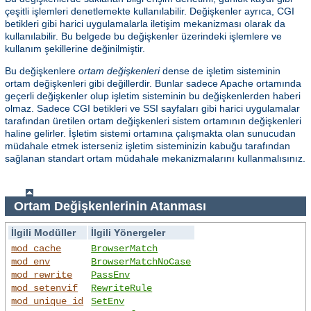
çeşitli işlemleri denetlemekte kullanılabilir. Değişkenler ayrıca, CGI
betikleri gibi harici uygulamalarla iletişim mekanizması olarak da
kullanılabilir. Bu belgede bu değişkenler üzerindeki işlemlere ve
kullanım şekillerine değinilmiştir.
Bu değişkenlere
ortam değişkenleri
dense de işletim sisteminin
ortam değişkenleri gibi değillerdir. Bunlar sadece Apache ortamında
geçerli değişkenler olup işletim sisteminin bu değişkenlerden haberi
olmaz. Sadece CGI betikleri ve SSI sayfaları gibi harici uygulamalar
tarafından üretilen ortam değişkenleri sistem ortamının değişkenleri
haline gelirler. İşletim sistemi ortamına çalışmakta olan sunucudan
müdahale etmek isterseniz işletim sisteminizin kabuğu tarafından
sağlanan standart ortam müdahale mekanizmalarını kullanmalısınız.
Ortam Değişkenlerinin Atanması
İlgili Modüller
İlgili Yönergeler
mod_cache
BrowserMatch
mod_env
BrowserMatchNoCase
mod_rewrite
PassEnv
mod_setenvif
RewriteRule
mod_unique_id
SetEnv