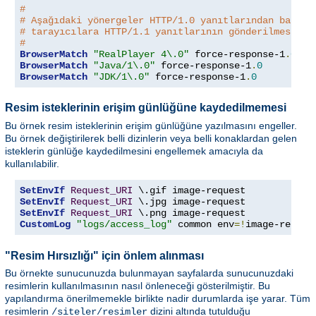
#
# Aşağıdaki yönergeler HTTP/1.0 yanıtlarından başkas
# tarayıcılara HTTP/1.1 yanıtlarının gönderilmesini 
#
BrowserMatch
"RealPlayer 4\.0"
 force-response-1
.
0
BrowserMatch
"Java/1\.0"
 force-response-1
.
0
BrowserMatch
"JDK/1\.0"
 force-response-1
.
0
Resim isteklerinin erişim günlüğüne kaydedilmemesi
Bu örnek resim isteklerinin erişim günlüğüne yazılmasını engeller.
Bu örnek değiştirilerek belli dizinlerin veya belli konaklardan gelen
isteklerin günlüğe kaydedilmesini engellemek amacıyla da
kullanılabilir.
SetEnvIf
Request_URI
SetEnvIf
Request_URI
SetEnvIf
Request_URI
CustomLog
"logs/access_log"
 common env
=!
image-reques
"Resim Hırsızlığı" için önlem alınması
Bu örnekte sunucunuzda bulunmayan sayfalarda sunucunuzdaki
resimlerin kullanılmasının nasıl önleneceği gösterilmiştir. Bu
yapılandırma önerilmemekle birlikte nadir durumlarda işe yarar. Tüm
resimlerin
dizini altında tutulduğu
/siteler/resimler