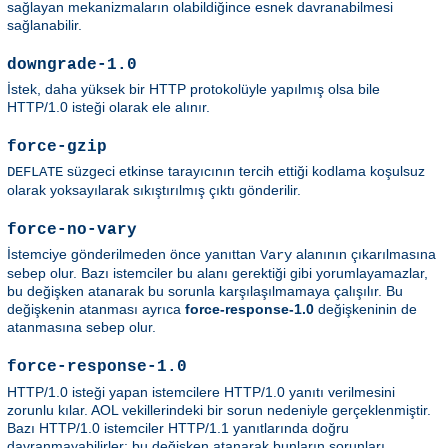
sağlayan mekanizmaların olabildiğince esnek davranabilmesi
sağlanabilir.
downgrade-1.0
İstek, daha yüksek bir HTTP protokolüyle yapılmış olsa bile
HTTP/1.0 isteği olarak ele alınır.
force-gzip
süzgeci etkinse tarayıcının tercih ettiği kodlama koşulsuz
DEFLATE
olarak yoksayılarak sıkıştırılmış çıktı gönderilir.
force-no-vary
İstemciye gönderilmeden önce yanıttan
alanının çıkarılmasına
Vary
sebep olur. Bazı istemciler bu alanı gerektiği gibi yorumlayamazlar,
bu değişken atanarak bu sorunla karşılaşılmamaya çalışılır. Bu
değişkenin atanması ayrıca
force-response-1.0
değişkeninin de
atanmasına sebep olur.
force-response-1.0
HTTP/1.0 isteği yapan istemcilere HTTP/1.0 yanıtı verilmesini
zorunlu kılar. AOL vekillerindeki bir sorun nedeniyle gerçeklenmiştir.
Bazı HTTP/1.0 istemciler HTTP/1.1 yanıtlarında doğru
davranmayabilirler; bu değişken atanarak bunların sorunları