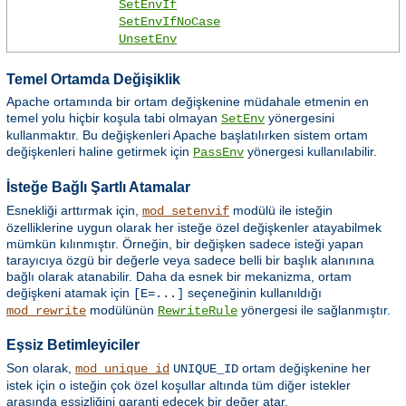
SetEnvIf
SetEnvIfNoCase
UnsetEnv
Temel Ortamda Değişiklik
Apache ortamında bir ortam değişkenine müdahale etmenin en
temel yolu hiçbir koşula tabi olmayan
yönergesini
SetEnv
kullanmaktır. Bu değişkenleri Apache başlatılırken sistem ortam
değişkenleri haline getirmek için
yönergesi kullanılabilir.
PassEnv
İsteğe Bağlı Şartlı Atamalar
Esnekliği arttırmak için,
modülü ile isteğin
mod_setenvif
özelliklerine uygun olarak her isteğe özel değişkenler atayabilmek
mümkün kılınmıştır. Örneğin, bir değişken sadece isteği yapan
tarayıcıya özgü bir değerle veya sadece belli bir başlık alanınına
bağlı olarak atanabilir. Daha da esnek bir mekanizma, ortam
değişkeni atamak için
seçeneğinin kullanıldığı
[E=...]
modülünün
yönergesi ile sağlanmıştır.
mod_rewrite
RewriteRule
Eşsiz Betimleyiciler
Son olarak,
ortam değişkenine her
mod_unique_id
UNIQUE_ID
istek için o isteğin çok özel koşullar altında tüm diğer istekler
arasında eşsizliğini garanti edecek bir değer atar.