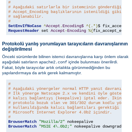
#
# Aşağıdaki satırlarla bir istemcinin gönderdiği boz
# Accept_Encoding başlıklarının istenildiği gibi işl
# sağlanabilir.
#
SetEnvIfNoCase
^
Accept
.
Encoding$
^(.*)
$ fix_accept_e
RequestHeader
 set 
Accept
-
Encoding
%{
fix_accept_encod
Protokolü yanlış yorumlayan tarayıcıların davranışlarının
değiştirilmesi
Önceki sürümlerde bilinen istemci davranışlarına karşı önlem olarak
aşağıdaki satırların
içinde bulunması önerilirdi.
apache2.conf
Fakat, böyle tarayıcılar artık ortalıkta görünmediğinden bu
yapılandırmaya da artık gerek kalmamıştır.
#
# Aşağıdaki yönergeler normal HTTP yanıt davranışını
# İlk yönerge Netscape 2.x ve kendini öyle gösteren 
# kalıcı bağlantıyı (keepalive) iptal eder. İkinci y
# protokolü bozuk olan ve 301/302 durum kodlu yönlen
# kullanıldığında kalıcı bağlantıları gerektiği gibi
# Microsoft Internet Explorer 4.0b2 içindir.
#
BrowserMatch
"Mozilla/2"
BrowserMatch
"MSIE 4\.0b2;"
 nokeepalive downgrade-1
.