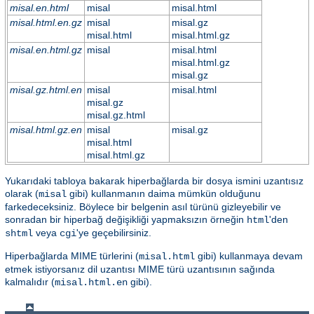
misal.en.html
misal
misal.html
misal.html.en.gz
misal
misal.gz
misal.html
misal.html.gz
misal.en.html.gz
misal
misal.html
misal.html.gz
misal.gz
misal.gz.html.en
misal
misal.html
misal.gz
misal.gz.html
misal.html.gz.en
misal
misal.gz
misal.html
misal.html.gz
Yukarıdaki tabloya bakarak hiperbağlarda bir dosya ismini uzantısız
olarak (
gibi) kullanmanın daima mümkün olduğunu
misal
farkedeceksiniz. Böylece bir belgenin asıl türünü gizleyebilir ve
sonradan bir hiperbağ değişikliği yapmaksızın örneğin
'den
html
veya
'ye geçebilirsiniz.
shtml
cgi
Hiperbağlarda MIME türlerini (
gibi) kullanmaya devam
misal.html
etmek istiyorsanız dil uzantısı MIME türü uzantısının sağında
kalmalıdır (
gibi).
misal.html.en