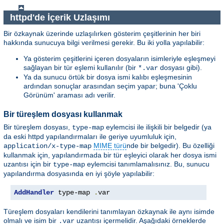
httpd'de İçerik Uzlaşımı
Bir özkaynak üzerinde uzlaşılırken gösterim çeşitlerinin her biri
hakkında sunucuya bilgi verilmesi gerekir. Bu iki yolla yapılabilir:
Ya gösterim çeşitlerini içeren dosyaların isimleriyle eşleşmeyi
sağlayan bir tür eşlemi kullanılır (bir
dosyası gibi).
*.var
Ya da sunucu örtük bir dosya ismi kalıbı eşleşmesinin
ardından sonuçlar arasından seçim yapar; buna 'Çoklu
Görünüm' araması adı verilir.
Bir türeşlem dosyası kullanmak
Bir türeşlem dosyası,
eylemcisi ile ilişkili bir belgedir (ya
type-map
da eski httpd yapılandırmaları ile geriye uyumluluk için,
MIME türü
nde bir belgedir). Bu özelliği
application/x-type-map
kullanmak için, yapılandırmada bir tür eşleyici olarak her dosya ismi
uzantısı için bir
eylemcisi tanımlamalısınız. Bu, sunucu
type-map
yapılandırma dosyasında en iyi şöyle yapılabilir:
AddHandler
 type-map 
.
var
Türeşlem dosyaları kendilerini tanımlayan özkaynak ile aynı isimde
olmalı ve isim bir
uzantısı içermelidir. Aşağıdaki örneklerde
.var