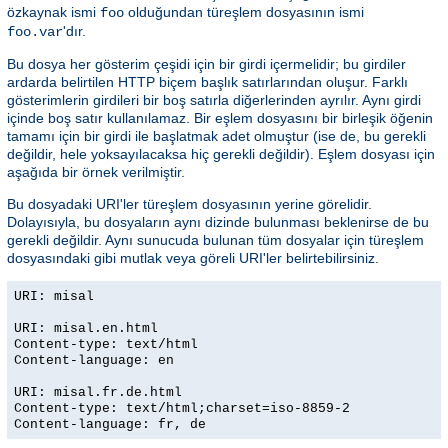
özkaynak ismi
olduğundan türeşlem dosyasının ismi
foo
'dır.
foo.var
Bu dosya her gösterim çeşidi için bir girdi içermelidir; bu girdiler
ardarda belirtilen HTTP biçem başlık satırlarından oluşur. Farklı
gösterimlerin girdileri bir boş satırla diğerlerinden ayrılır. Aynı girdi
içinde boş satır kullanılamaz. Bir eşlem dosyasını bir birleşik öğenin
tamamı için bir girdi ile başlatmak adet olmuştur (ise de, bu gerekli
değildir, hele yoksayılacaksa hiç gerekli değildir). Eşlem dosyası için
aşağıda bir örnek verilmiştir.
Bu dosyadaki URI'ler türeşlem dosyasının yerine görelidir.
Dolayısıyla, bu dosyaların aynı dizinde bulunması beklenirse de bu
gerekli değildir. Aynı sunucuda bulunan tüm dosyalar için türeşlem
dosyasındaki gibi mutlak veya göreli URI'ler belirtebilirsiniz.
URI: misal
URI: misal.en.html
Content-type: text/html
Content-language: en
URI: misal.fr.de.html
Content-type: text/html;charset=iso-8859-2
Content-language: fr, de