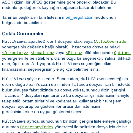
ASCII çizim, bir JPEG gösterimine göre öncelikli olacaktır. Bu
nedenle
değeri özkaynağın doğasına bakarak belirlenir.
qs
Tanınan başlıkların tam listesini
mod_negotiation
modülünün
belgesinde bulabilirsiniz.
Çoklu Görünümler
,
dosyasındaki veya (
MultiViews
apache2.conf
AllowOverride
yönergesinin değerine bağlı olarak)
dosyalarındaki
.htaccess
,
veya
bölümleri içinde
<Directory>
<Location>
<Files>
Options
yönergeleri ile belirtilebilen, dizine özgü bir seçenektir. Yalnız, dikkatli
olun,
yaparak
seçeneğini etkin
Options All
MultiViews
kılamazsınız; seçeneği ismiyle açıkça belirtmelisiniz.
şöyle etki eder: Sunucudan,
seçeneğinin
MultiViews
MultiViews
etkin olduğu
dizininden
dosyası için bir istekte
/bir/dizin
filanca
bulunulmuşsa fakat dizinde bu dosya yoksa, sunucu dizin içeriğini
dosyaları için tarar ve bu dosyalar için istemcinin ismiyle
filanca.*
talep ettiği ortam türlerini ve kodlamaları kullanarak bir türeşlem
dosyası uydurup bu gösterimler arasından istemcinin
gereksinimlerine en uygun gösterimi seçer.
ayrıca, sunucunun bir dizin içeriğini listelemeye çalıştığı
MultiViews
durumda
yönergesi ile belirtilen dosya için de bir
DirectoryIndex
arama tertipleyebilir. Eğer yapılandırma dosyalarında