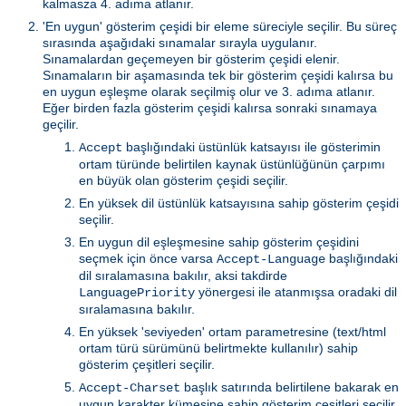
kalmasza 4. adıma atlanır.
'En uygun' gösterim çeşidi bir eleme süreciyle seçilir. Bu süreç
sırasında aşağıdaki sınamalar sırayla uygulanır.
Sınamalardan geçemeyen bir gösterim çeşidi elenir.
Sınamaların bir aşamasında tek bir gösterim çeşidi kalırsa bu
en uygun eşleşme olarak seçilmiş olur ve 3. adıma atlanır.
Eğer birden fazla gösterim çeşidi kalırsa sonraki sınamaya
geçilir.
başlığındaki üstünlük katsayısı ile gösterimin
Accept
ortam türünde belirtilen kaynak üstünlüğünün çarpımı
en büyük olan gösterim çeşidi seçilir.
En yüksek dil üstünlük katsayısına sahip gösterim çeşidi
seçilir.
En uygun dil eşleşmesine sahip gösterim çeşidini
seçmek için önce varsa
başlığındaki
Accept-Language
dil sıralamasına bakılır, aksi takdirde
yönergesi ile atanmışsa oradaki dil
LanguagePriority
sıralamasına bakılır.
En yüksek 'seviyeden' ortam parametresine (text/html
ortam türü sürümünü belirtmekte kullanılır) sahip
gösterim çeşitleri seçilir.
başlık satırında belirtilene bakarak en
Accept-Charset
uygun karakter kümesine sahip gösterim çeşitleri seçilir.