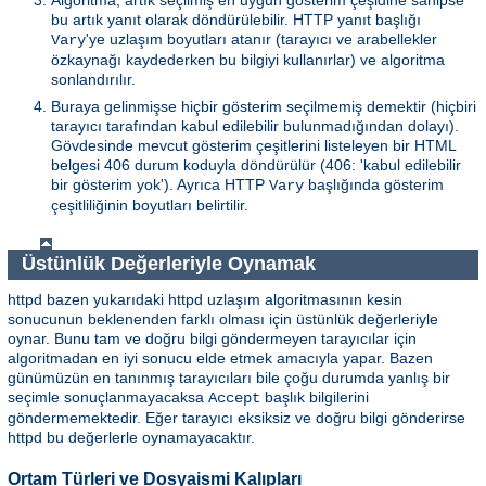
bu artık yanıt olarak döndürülebilir. HTTP yanıt başlığı
'ye uzlaşım boyutları atanır (tarayıcı ve arabellekler
Vary
özkaynağı kaydederken bu bilgiyi kullanırlar) ve algoritma
sonlandırılır.
Buraya gelinmişse hiçbir gösterim seçilmemiş demektir (hiçbiri
tarayıcı tarafından kabul edilebilir bulunmadığından dolayı).
Gövdesinde mevcut gösterim çeşitlerini listeleyen bir HTML
belgesi 406 durum koduyla döndürülür (406: 'kabul edilebilir
bir gösterim yok'). Ayrıca HTTP
başlığında gösterim
Vary
çeşitliliğinin boyutları belirtilir.
Üstünlük Değerleriyle Oynamak
httpd bazen yukarıdaki httpd uzlaşım algoritmasının kesin
sonucunun beklenenden farklı olması için üstünlük değerleriyle
oynar. Bunu tam ve doğru bilgi göndermeyen tarayıcılar için
algoritmadan en iyi sonucu elde etmek amacıyla yapar. Bazen
günümüzün en tanınmış tarayıcıları bile çoğu durumda yanlış bir
seçimle sonuçlanmayacaksa
başlık bilgilerini
Accept
göndermemektedir. Eğer tarayıcı eksiksiz ve doğru bilgi gönderirse
httpd bu değerlerle oynamayacaktır.
Ortam Türleri ve Dosyaismi Kalıpları