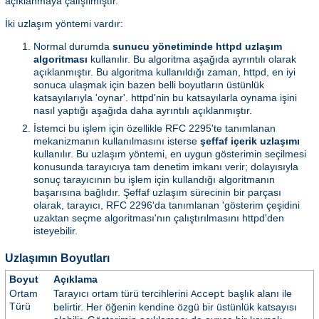
açıklanmaya çalışılmıştır.
İki uzlaşım yöntemi vardır:
Normal durumda
sunucu yönetiminde httpd uzlaşım
algoritması
kullanılır. Bu algoritma aşağıda ayrıntılı olarak
açıklanmıştır. Bu algoritma kullanıldığı zaman, httpd, en iyi
sonuca ulaşmak için bazen belli boyutların üstünlük
katsayılarıyla 'oynar'. httpd'nin bu katsayılarla oynama işini
nasıl yaptığı aşağıda daha ayrıntılı açıklanmıştır.
İstemci bu işlem için özellikle RFC 2295'te tanımlanan
mekanizmanın kullanılmasını isterse
şeffaf içerik uzlaşımı
kullanılır. Bu uzlaşım yöntemi, en uygun gösterimin seçilmesi
konusunda tarayıcıya tam denetim imkanı verir; dolayısıyla
sonuç tarayıcının bu işlem için kullandığı algoritmanın
başarısına bağlıdır. Şeffaf uzlaşım sürecinin bir parçası
olarak, tarayıcı, RFC 2296'da tanımlanan 'gösterim çeşidini
uzaktan seçme algoritması'nın çalıştırılmasını httpd'den
isteyebilir.
Uzlaşımın Boyutları
Boyut
Açıklama
Ortam
Tarayıcı ortam türü tercihlerini
başlık alanı ile
Accept
Türü
belirtir. Her öğenin kendine özgü bir üstünlük katsayısı