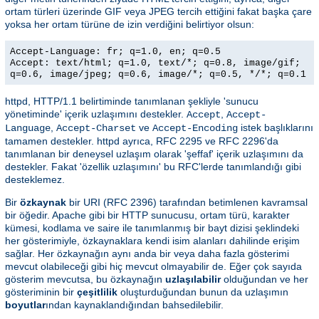
ortam türleri üzerinde GIF veya JPEG tercih ettiğini fakat başka çare
yoksa her ortam türüne de izin verdiğini belirtiyor olsun:
Accept-Language: fr; q=1.0, en; q=0.5
Accept: text/html; q=1.0, text/*; q=0.8, image/gif;
q=0.6, image/jpeg; q=0.6, image/*; q=0.5, */*; q=0.1
httpd, HTTP/1.1 belirtiminde tanımlanan şekliyle 'sunucu
yönetiminde' içerik uzlaşımını destekler.
,
Accept
Accept-
,
ve
istek başlıklarını
Language
Accept-Charset
Accept-Encoding
tamamen destekler. httpd ayrıca, RFC 2295 ve RFC 2296'da
tanımlanan bir deneysel uzlaşım olarak 'şeffaf' içerik uzlaşımını da
destekler. Fakat 'özellik uzlaşımını' bu RFC'lerde tanımlandığı gibi
desteklemez.
Bir
özkaynak
bir URI (RFC 2396) tarafından betimlenen kavramsal
bir öğedir. Apache gibi bir HTTP sunucusu, ortam türü, karakter
kümesi, kodlama ve saire ile tanımlanmış bir bayt dizisi şeklindeki
her gösterimiyle, özkaynaklara kendi isim alanları dahilinde erişim
sağlar. Her özkaynağın aynı anda bir veya daha fazla gösterimi
mevcut olabileceği gibi hiç mevcut olmayabilir de. Eğer çok sayıda
gösterim mevcutsa, bu özkaynağın
uzlaşılabilir
olduğundan ve her
gösteriminin bir
çeşitlilik
oluşturduğundan bunun da uzlaşımın
boyutlar
ından kaynaklandığından bahsedilebilir.