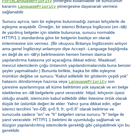
yönergesi kullanılabilir ve sunucunun
ForceLanguagePriority
kararını
yönergesine dayanarak vermesi
LanguagePriority
sağlanabilir.
Sunucu ayrıca, tam bir eşleşme bulunmadığı zaman lehçelerle de
eşleşme arayabilir. Örneğin, bir istemci Britanya İngilizcesi (
)
en-GB
ile yazılmış belgeler için istekte bulunursa, sunucu normalde
HTTP/1.1 standardına göre bir belgenin basitçe
olarak
en
imlenmesine izin vermez. (Bir okuyucu Britanya İngilizcesini anlıyor
ama genel İngilizceyi anlamıyor diye
başlığında
Accept-Language
değil de
'yi belirtmesinin hemen hemen daima bir
en
en-GB
yapılandırma hatasına yol açacağına dikkat ediniz. Maalesef,
mevcut istemcilerin çoğu öntanımlı yapılandırmalarında buna benzer
şeyler yapmaktadır.) Bununla birlikte, başka bir dille eşleşme
mümkün değilse ve sunucu "Kabul edilebilir bir gösterim çeşidi yok"
hatasını döndürmeye hazırsa veya
son
LanguagePriority
çaresine ayarlanmışsa alt küme belirtimini yok sayacak ve
belge
en
isteklerine
belgelerle yanıt verecektir. httpd, lehçenin üyesi
en-GB
olduğu anadili, istemcinin kabul edilebilir diller listesine örtük olarak
düşük bir üstünlük değeri ile ekler. Yalnız şuna dikkat edin, eğer
istemci tercihini "en-GB; q=0.9, fr; q=0.8" olarak belirtirse ve
sunucuda sadece "en" ve "fr" belgeleri varsa sunucu "fr" belge ile
yanıt verecektir. HTTP/1.1 belirtimi ile uyumluluğu sağlamak ve
düzgün yapılandırılmış istemcilerle gerektiği gibi çalışabilmek için bu
gereklidir.