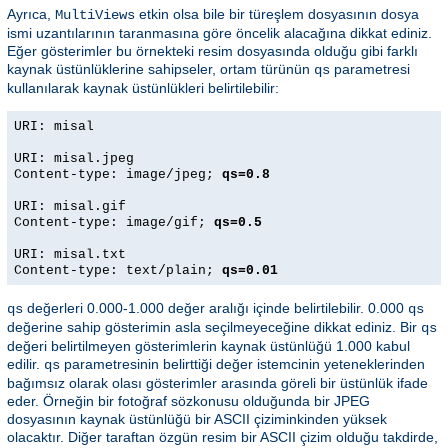
Ayrıca,
etkin olsa bile bir türeşlem dosyasının dosya
MultiViews
ismi uzantılarının taranmasına göre öncelik alacağına dikkat ediniz.
Eğer gösterimler bu örnekteki resim dosyasında olduğu gibi farklı
kaynak üstünlüklerine sahipseler, ortam türünün
parametresi
qs
kullanılarak kaynak üstünlükleri belirtilebilir:
URI: misal
URI: misal.jpeg
Content-type: image/jpeg;
qs=0.8
URI: misal.gif
Content-type: image/gif;
qs=0.5
URI: misal.txt
Content-type: text/plain;
qs=0.01
değerleri 0.000-1.000 değer aralığı içinde belirtilebilir. 0.000
qs
qs
değerine sahip gösterimin asla seçilmeyeceğine dikkat ediniz. Bir
qs
değeri belirtilmeyen gösterimlerin kaynak üstünlüğü 1.000 kabul
edilir.
parametresinin belirttiği değer istemcinin yeteneklerinden
qs
bağımsız olarak olası gösterimler arasında göreli bir üstünlük ifade
eder. Örneğin bir fotoğraf sözkonusu olduğunda bir JPEG
dosyasının kaynak üstünlüğü bir ASCII çiziminkinden yüksek
olacaktır. Diğer taraftan özgün resim bir ASCII çizim olduğu takdirde,