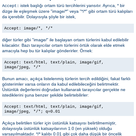
istek başlığı ortam türü tercihlerini yansıtır. Ayrıca, * bir
Accept:
dizge ile eşleşmek üzere "image/*" veya "*/*" gibi ortam türü kalıpları
da içerebilir. Dolayısıyla şöyle bir istek,
Accept: image/*, */*
diğer türler gibi "image/" ile başlayan ortam türlerini kabul edilebilir
kılacaktır. Bazı tarayıcılar ortam türlerini örtük olarak elde etmek
amacıyla hep bu tür kalıplar gönderirler. Örnek:
Accept: text/html, text/plain, image/gif,
image/jpeg, */*
Bunun amacı, açıkça listelenmiş türlerin tercih edildiğini, fakat farklı
gösterimler varsa onların da kabul edilebileceğini belirtmektir.
Üstünlük değerlerini doğrudan kullanarak tarayıcılar gerçekte ne
istediklerini şuna benzer şekilde belirtebilirler:
Accept: text/html, text/plain, image/gif,
image/jpeg, */*; q=0.01
Açıkça belirtilen türler için üstünlük katsayısı belirtilmemiştir,
dolayısıyla üstünlük katsayılarının 1.0 (en yüksek) olduğu
varsayılmaktadır. */* kalıbı 0.01 gibi çok daha düşük bir öncelik