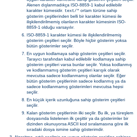
Alenen dışlanmadıkça ISO-8859-1 kabul edilebilir
karakter kümesidir.
ortam türüne sahip
text/*
gösterim çeşitlerinden belli bir karakter kümesi ile
ilişkilendirilmemiş olanların karakter kümesinin ISO-
8859-1 olduğu varsayılır.
ISO-8859-1 karakter kümesi ile ilişkilendirilmemiş
gösterim çeşitleri seçilir. Böyle hiçbir gösterim yoksa
bütün gösterimler seçilir.
En uygun kodlamaya sahip gösterim çeşitleri seçilir.
Tarayıcı tarafından kabul edilebilir kodlamaya sahip
gösterim çeşitleri varsa bunlar seçilir. Yoksa kodlanmış
ve kodlanmamış gösterim çeşitleri karışık olarak
mevcutsa sadece kodlanmamış olanlar seçilir. Eğer
bütün gösterim çeşitlerinin sadece kodlanmış ya da
sadece kodlanmamış gösterimleri mevcutsa hepsi
seçilir.
En küçük içerik uzunluğuna sahip gösterim çeşitleri
seçilir.
Kalan gösterim çeşitlerinin ilki seçilir. Bu ilk, ya türeşlem
dosyasında listelenen ilk çeşittir ya da gösterimler bir
dizinden okunuyorsa ASCII kod sıralamasına göre ilk
sıradaki dosya ismine sahip gösterimdir.
Algoritma, artık seçilmiş en uygun gösterim çeşidine sahipse