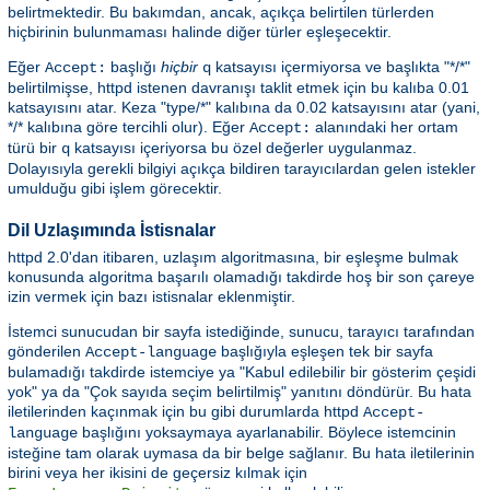
belirtmektedir. Bu bakımdan, ancak, açıkça belirtilen türlerden
hiçbirinin bulunmaması halinde diğer türler eşleşecektir.
Eğer
başlığı
hiçbir
katsayısı içermiyorsa ve başlıkta "*/*"
Accept:
q
belirtilmişse, httpd istenen davranışı taklit etmek için bu kalıba 0.01
katsayısını atar. Keza "type/*" kalıbına da 0.02 katsayısını atar (yani,
*/* kalıbına göre tercihli olur). Eğer
alanındaki her ortam
Accept:
türü bir
katsayısı içeriyorsa bu özel değerler uygulanmaz.
q
Dolayısıyla gerekli bilgiyi açıkça bildiren tarayıcılardan gelen istekler
umulduğu gibi işlem görecektir.
Dil Uzlaşımında İstisnalar
httpd 2.0'dan itibaren, uzlaşım algoritmasına, bir eşleşme bulmak
konusunda algoritma başarılı olamadığı takdirde hoş bir son çareye
izin vermek için bazı istisnalar eklenmiştir.
İstemci sunucudan bir sayfa istediğinde, sunucu, tarayıcı tarafından
gönderilen
başlığıyla eşleşen tek bir sayfa
Accept-language
bulamadığı takdirde istemciye ya "Kabul edilebilir bir gösterim çeşidi
yok" ya da "Çok sayıda seçim belirtilmiş" yanıtını döndürür. Bu hata
iletilerinden kaçınmak için bu gibi durumlarda httpd
Accept-
başlığını yoksaymaya ayarlanabilir. Böylece istemcinin
language
isteğine tam olarak uymasa da bir belge sağlanır. Bu hata iletilerinin
birini veya her ikisini de geçersiz kılmak için