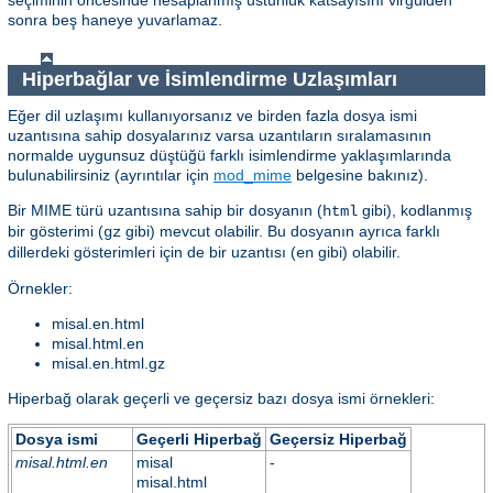
sonra beş haneye yuvarlamaz.
Hiperbağlar ve İsimlendirme Uzlaşımları
Eğer dil uzlaşımı kullanıyorsanız ve birden fazla dosya ismi
uzantısına sahip dosyalarınız varsa uzantıların sıralamasının
normalde uygunsuz düştüğü farklı isimlendirme yaklaşımlarında
bulunabilirsiniz (ayrıntılar için
mod_mime
belgesine bakınız).
Bir MIME türü uzantısına sahip bir dosyanın (
gibi), kodlanmış
html
bir gösterimi (
gibi) mevcut olabilir. Bu dosyanın ayrıca farklı
gz
dillerdeki gösterimleri için de bir uzantısı (
gibi) olabilir.
en
Örnekler:
misal.en.html
misal.html.en
misal.en.html.gz
Hiperbağ olarak geçerli ve geçersiz bazı dosya ismi örnekleri:
Dosya ismi
Geçerli Hiperbağ
Geçersiz Hiperbağ
misal.html.en
misal
-
misal.html