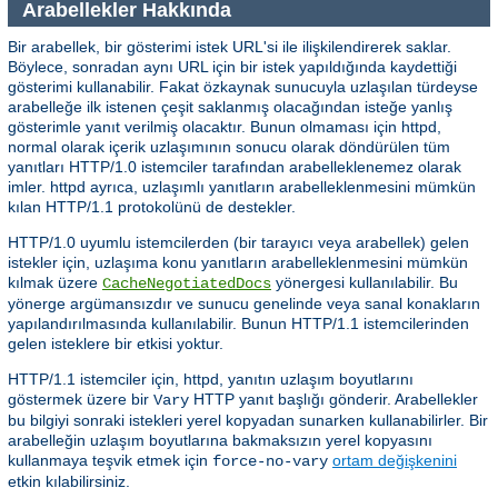
Arabellekler Hakkında
Bir arabellek, bir gösterimi istek URL'si ile ilişkilendirerek saklar.
Böylece, sonradan aynı URL için bir istek yapıldığında kaydettiği
gösterimi kullanabilir. Fakat özkaynak sunucuyla uzlaşılan türdeyse
arabelleğe ilk istenen çeşit saklanmış olacağından isteğe yanlış
gösterimle yanıt verilmiş olacaktır. Bunun olmaması için httpd,
normal olarak içerik uzlaşımının sonucu olarak döndürülen tüm
yanıtları HTTP/1.0 istemciler tarafından arabelleklenemez olarak
imler. httpd ayrıca, uzlaşımlı yanıtların arabelleklenmesini mümkün
kılan HTTP/1.1 protokolünü de destekler.
HTTP/1.0 uyumlu istemcilerden (bir tarayıcı veya arabellek) gelen
istekler için, uzlaşıma konu yanıtların arabelleklenmesini mümkün
kılmak üzere
yönergesi kullanılabilir. Bu
CacheNegotiatedDocs
yönerge argümansızdır ve sunucu genelinde veya sanal konakların
yapılandırılmasında kullanılabilir. Bunun HTTP/1.1 istemcilerinden
gelen isteklere bir etkisi yoktur.
HTTP/1.1 istemciler için, httpd, yanıtın uzlaşım boyutlarını
göstermek üzere bir
HTTP yanıt başlığı gönderir. Arabellekler
Vary
bu bilgiyi sonraki istekleri yerel kopyadan sunarken kullanabilirler. Bir
arabelleğin uzlaşım boyutlarına bakmaksızın yerel kopyasını
kullanmaya teşvik etmek için
ortam değişkenini
force-no-vary
etkin kılabilirsiniz.