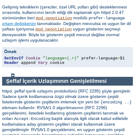
Gelişmiş tekniklerin (çerezler, özel URL yolları gibi) desteklenmesi
sırasında, kullanıcının tercih ettiği dili saptamak için httpd 2.0.47
sürümünden beri
modülü
mod_negotiation
prefer-language
ortam değişkenini
tanımaktadır. Değişken mevcutsa ve uygun bir dil
yaftası içeriyorsa
uygun gösterimi seçmeyi
mod_negotiation
deneyecektir. Böyle bir gösterim çeşidi mevcut değilse normal
uzlaşım işlemi uygulanacaktır.
Örnek
SetEnvIf
Cookie
"language=(.+)"
 prefer-language
=
Header
 append 
Vary
 cookie
Şeffaf İçerik Uzlaşımının Genişletilmesi
httpd, şeffaf içerik uzlaşımı protokolünü (RFC 2295) şöyle genişletir:
Sadece içerik kodlamasına özgü olmak üzere gösterim çeşidi
listelerinde gösterim çeşitlerini imlemek için yeni bir
{encoding ..}
elemanı kullanılır. RVSA/1.0 algoritmasının (RFC 2296)
gerçeklenimi, listedeki kodlanmış gösterim çeşitlerini tanımak ve
onları
başlık alanıyla ilgili olarak kabul edilebilir
Accept-Encoding
kodlamalara aday gösterim çeşitleri olarak kullanmak üzere
genişletilmiştir. RVSA/1.0 gerçeklenimi, en uygun gösterim çeşidi
seçiminin öncesinde hesaplanmış üstünlük katsayısını virgülden