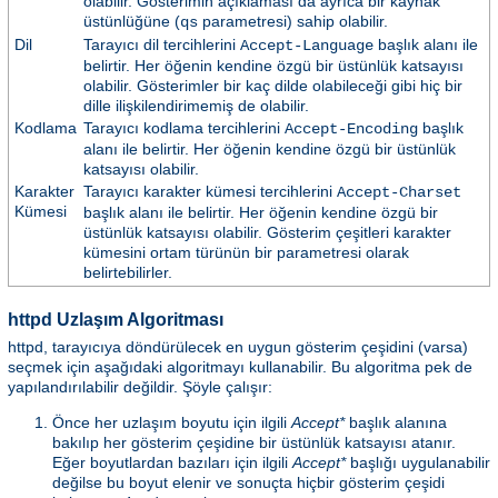
olabilir. Gösterimin açıklaması da ayrıca bir kaynak
üstünlüğüne (
parametresi) sahip olabilir.
qs
Dil
Tarayıcı dil tercihlerini
başlık alanı ile
Accept-Language
belirtir. Her öğenin kendine özgü bir üstünlük katsayısı
olabilir. Gösterimler bir kaç dilde olabileceği gibi hiç bir
dille ilişkilendirimemiş de olabilir.
Kodlama
Tarayıcı kodlama tercihlerini
başlık
Accept-Encoding
alanı ile belirtir. Her öğenin kendine özgü bir üstünlük
katsayısı olabilir.
Karakter
Tarayıcı karakter kümesi tercihlerini
Accept-Charset
Kümesi
başlık alanı ile belirtir. Her öğenin kendine özgü bir
üstünlük katsayısı olabilir. Gösterim çeşitleri karakter
kümesini ortam türünün bir parametresi olarak
belirtebilirler.
httpd Uzlaşım Algoritması
httpd, tarayıcıya döndürülecek en uygun gösterim çeşidini (varsa)
seçmek için aşağıdaki algoritmayı kullanabilir. Bu algoritma pek de
yapılandırılabilir değildir. Şöyle çalışır:
Önce her uzlaşım boyutu için ilgili
Accept*
başlık alanına
bakılıp her gösterim çeşidine bir üstünlük katsayısı atanır.
Eğer boyutlardan bazıları için ilgili
Accept*
başlığı uygulanabilir
değilse bu boyut elenir ve sonuçta hiçbir gösterim çeşidi