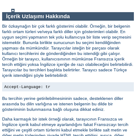
İçerik Uzlaşımı Hakkında
Bir özkaynağın bir çok farklı gösterimi olabilir. Örneğin, bir belgenin
farklı ortam türleri ve/veya farklı diller için gösterimleri olabilir. En
uygun seçimi yapmanın tek yolu kullanıcıya bir liste verip seçmesini
istemektir. Bununla birlikte sunucunun bu seçimi kendiliğinden
yapması da mümkündür. Tarayıcılar isteğin bir parçası olarak
kullanıcı tercihlerini de gönderdiğinden bu istendiği gibi çalışır.
Örneğin bir tarayıcı, kullanıcısınının mümkünse Fransızca içerik
tercih ettiğini yoksa İngilizce içeriğe de razı olabileceğini belirtebilirdi.
Tarayıcılar bu tercihleri başlıkta belirtirler. Tarayıcı sadece Türkçe
içerik istendiğini şöyle belirtebilirdi:
Accept-Language: tr
Bu tercihin yerine getirilebilmesininin sadece, desteklenen diller
arasında bu dilin varlığına ve istenen belgenin bu dilde bir
gösteriminin bulunmasına bağlı oluşuna dikkat ediniz.
Daha karmaşık bir istek örneği olarak, tarayıcının Fransızca ve
İngilizce içerik kabul etmeye ayarlandığını fakat Fransızcayı tercih
ettiğini ve çeşitli ortam türlerini kabul etmekle birlikte salt metin ve
diğer metin türlerinden ziyade HTML tercih ettiğini, ayrıca, diğer