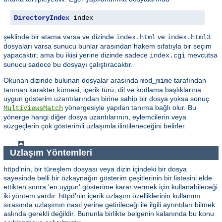
DirectoryIndex
 index
şeklinde bir atama varsa ve dizinde
ve
index.html
index.html3
dosyaları varsa sunucu bunlar arasından hakem sıfatıyla bir seçim
yapacaktır; ama bu ikisi yerine dizinde sadece
mevcutsa
index.cgi
sunucu sadece bu dosyayı çalıştıracaktır.
Okunan dizinde bulunan dosyalar arasında
tarafından
mod_mime
tanınan karakter kümesi, içerik türü, dil ve kodlama başlıklarına
uygun gösterim uzantılarından birine sahip bir dosya yoksa sonuç
yönergesiyle yapılan tanıma bağlı olur. Bu
MultiViewsMatch
yönerge hangi diğer dosya uzantılarının, eylemcilerin veya
süzgeçlerin çok gösterimli uzlaşımla ilintileneceğini belirler.
Uzlaşım Yöntemleri
httpd'nin, bir türeşlem dosyası veya dizin içindeki bir dosya
sayesinde belli bir özkaynağın gösterim çeşitlerinin bir listesini elde
ettikten sonra 'en uygun' gösterime karar vermek için kullanabileceği
iki yöntem vardır. httpd'nin içerik uzlaşım özelliklerinin kullanımı
sırasında uzlaşımın nasıl yerine getirileceği ile ilgili ayrıntıları bilmek
aslında gerekli değildir. Bununla birlikte belgenin kalanında bu konu