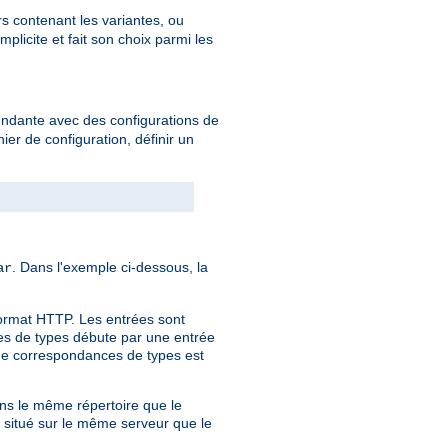
rs contenant les variantes, ou
licite et fait son choix parmi les
endante avec des configurations de
hier de configuration, définir un
. Dans l'exemple ci-dessous, la
ar
format HTTP. Les entrées sont
nces de types débute par une entrée
 de correspondances de types est
dans le même répertoire que le
r situé sur le même serveur que le