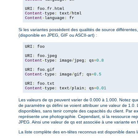
URI
:
 foo
.
fr
.
Content
-
type
:
 text
/
Content
-
language
:
 fr
Si les variantes possèdent des qualités de source différente
(disponible en JPEG, GIF ou ASCII-art) :
URI
:
 foo

URI
:
 foo
.
Content
-
type
:
 image
/
jpeg
;
 qs
=
0.8
URI
:
 foo
.
Content
-
type
:
 image
/
gif
;
 qs
=
0.5
URI
:
 foo
.
Content
-
type
:
 text
/
plain
;
 qs
=
0.01
Les valeurs de qs peuvent varier de 0.000 à 1.000. Notez que
de paramètre qs défini se voient attribuer une valeur de 1.0. 
disponibles, sans tenir compte des capacités du client. Par ex
représente une photographie. Cependant, si la ressource repré
JPEG. Ainsi une valeur de qs est associée à une variante en f
La liste complète des en-têtes reconnus est disponible dans 