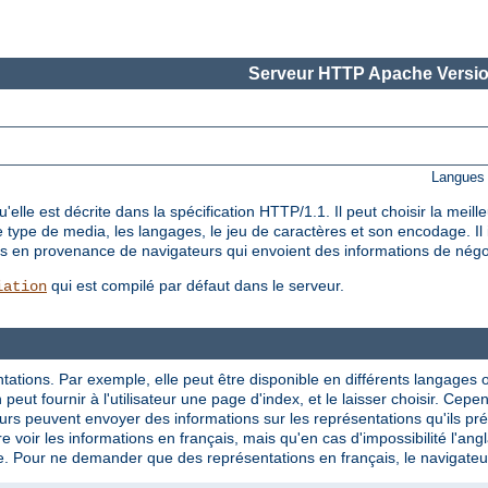
Serveur HTTP Apache Versio
Langues 
le est décrite dans la spécification HTTP/1.1. Il peut choisir la meil
e type de media, les langages, le jeu de caractères et son encodage. I
êtes en provenance de navigateurs qui envoient des informations de nég
qui est compilé par défaut dans le serveur.
iation
tations. Par exemple, elle peut être disponible en différents langages 
eut fournir à l'utilisateur une page d'index, et le laisser choisir. Cepe
rs peuvent envoyer des informations sur les représentations qu'ils préf
e voir les informations en français, mais qu'en cas d'impossibilité l'ang
e. Pour ne demander que des représentations en français, le navigateur p