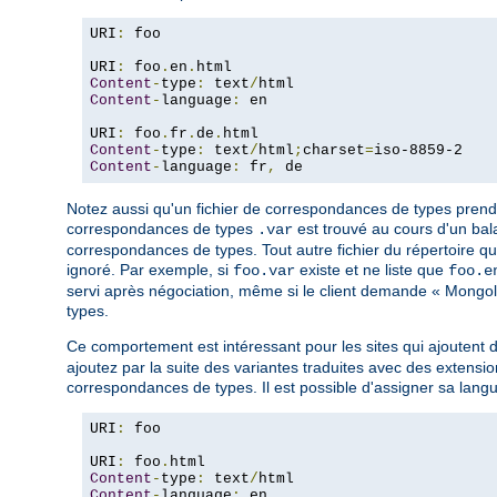
URI
:
 foo

URI
:
 foo
.
en
.
Content
-
type
:
 text
/
Content
-
language
:
 en

URI
:
 foo
.
fr
.
de
.
Content
-
type
:
 text
/
html
;
charset
=
Content
-
language
:
 fr
,
 de
Notez aussi qu'un fichier de correspondances de types prend l
correspondances de types
est trouvé au cours d'un bala
.var
correspondances de types. Tout autre fichier du répertoire 
ignoré. Par exemple, si
existe et ne liste que
foo.var
foo.e
servi après négociation, même si le client demande « Mongolia
types.
Ce comportement est intéressant pour les sites qui ajoutent 
ajoutez par la suite des variantes traduites avec des extension
correspondances de types. Il est possible d'assigner sa langu
URI
:
 foo

URI
:
 foo
.
Content
-
type
:
 text
/
Content
-
language
:
 en
