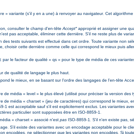
eure » variante (s'il y en a une) à renvoyer au navigateur. Cet algorithme 
ion, consulter le champ d'en-tête
Accept*
approprié et assigner une qual
st pas acceptable, éliminer cette dernière. S'il ne reste plus de variant
n des tests suivants est effectué dans cet ordre. Toute variante non séle
e, choisir cette dernière comme celle qui correspond le mieux puis aller 
par le facteur de qualité « qs » pour le type de média de ces variantes
t
ur de qualité de langage le plus haut.
spond le mieux, en se basant sur l'ordre des langages de l'en-tête
Acce
 de média « level » le plus élevé (utilisé pour préciser la version des 
e de média « charset » (jeu de caractères) qui correspond le mieux, en 
9-1 est acceptable sauf s'il est explicitement exclus. Les variantes a
ctères particulier sont supposées être en ISO-8859-1.
 média « charset » associé n'est
pas
ISO-8859-1. S'il n'en existe pas, sé
ge. S'il existe des variantes avec un encodage acceptable pour le client,
non encodées, ne sélectionner que les variantes non encodées. Si tout