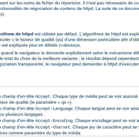
sant sur les noms de fichier du répertoire. Il n'est pas nécessaire de c
onctionnalités de négociation de contenu de httpd. La suite de ce docu
s).
orithme de httpd
est utilisée par défaut. L'algorithme de httpd est expl
icoler » le facteur de qualité (qs) d'une dimension particulière afin d'obt
 est expliquée plus en détails ci-dessous.
e quand le navigateur le demande explicitement selon le mécanisme dé
total du choix de la meilleure variante ; le résultat dépend cependant 
gociation transparente, le navigateur peut demander à httpd d'exécuter 
du champ d'en-tête
. Chaque type de média peut se voir associé 
Accept
cteur de qualité (le paramètre « qs »).
du champ d'en-tête
. Chaque langue peut se voir asso
Accept-Language
ou plusieurs langages.
du champ d'en-tête
. Chaque encodage peut se voir as
Accept-Encoding
du champ d'en-tête
. Chaque jeu de caractère peut se v
Accept-Charset
ctères comme paramètre du type de média.