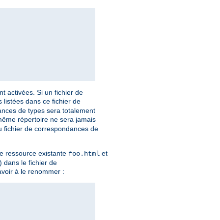
 activées. Si un fichier de
 listées dans ce fichier de
ances de types sera totalement
même répertoire ne sera jamais
au fichier de correspondances de
ne ressource existante
et
foo.html
) dans le fichier de
avoir à le renommer :