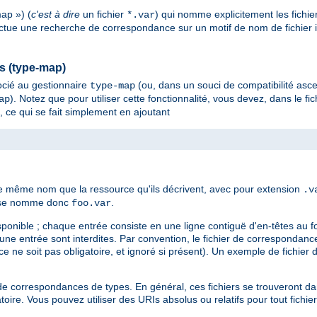
ap ») (
c'est à dire
un fichier
) qui nomme explicitement les fichie
*.var
ectue une recherche de correspondance sur un motif de nom de fichier imp
es (type-map)
cié au gestionnaire
(ou, dans un souci de compatibilité asc
type-map
). Notez que pour utiliser cette fonctionnalité, vous devez, dans le fic
ap
, ce qui se fait simplement en ajoutant
le même nom que la ressource qu'ils décrivent, avec pour extension
.v
es se nomme donc
.
foo.var
sponible ; chaque entrée consiste en une ligne contiguë d'en-têtes au 
d'une entrée sont interdites. Par convention, le fichier de corresponda
e ne soit pas obligatoire, et ignoré si présent). Un exemple de fichier
ier de correspondances de types. En général, ces fichiers se trouveront 
oire. Vous pouvez utiliser des URIs absolus ou relatifs pour tout fichie