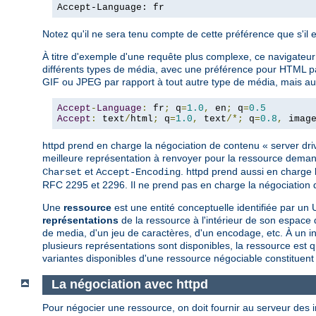
Accept-Language: fr
Notez qu'il ne sera tenu compte de cette préférence que s'il 
À titre d'exemple d'une requête plus complexe, ce navigateur a
différents types de média, avec une préférence pour HTML par 
GIF ou JPEG par rapport à tout autre type de média, mais aut
Accept
-
Language
:
 fr
;
 q
=
1.0
,
 en
;
 q
=
0.5
Accept
:
 text
/
html
;
 q
=
1.0
,
 text
/*;
 q
=
0.8
,
 imag
httpd prend en charge la négociation de contenu « server driven
meilleure représentation à renvoyer pour la ressource deman
et
. httpd prend aussi en charge 
Charset
Accept-Encoding
RFC 2295 et 2296. Il ne prend pas en charge la négociation de
Une
ressource
est une entité conceptuelle identifiée par 
représentations
de la ressource à l'intérieur de son espac
de media, d'un jeu de caractères, d'un encodage, etc. À un i
plusieurs représentations sont disponibles, la ressource est q
variantes disponibles d'une ressource négociable constituent
La négociation avec httpd
Pour négocier une ressource, on doit fournir au serveur des 