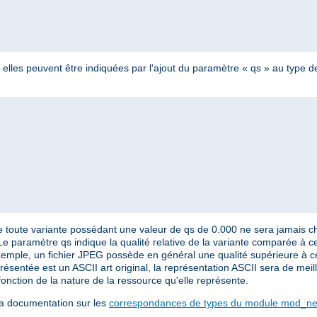
s, elles peuvent être indiquées par l'ajout du paramètre « qs » au typ
 toute variante possédant une valeur de qs de 0.000 ne sera jamais cho
Le paramètre qs indique la qualité relative de la variante comparée à c
emple, un fichier JPEG possède en général une qualité supérieure à cell
sentée est un ASCII art original, la représentation ASCII sera de meill
onction de la nature de la ressource qu'elle représente.
la documentation sur les
correspondances de types du module mod_neg