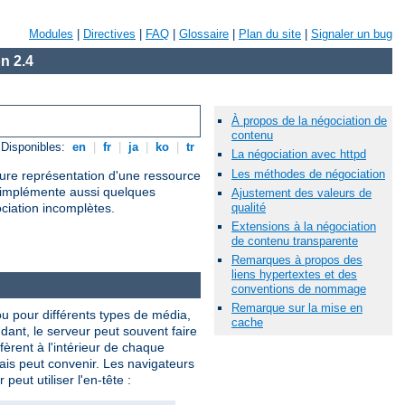
Modules
|
Directives
|
FAQ
|
Glossaire
|
Plan du site
|
Signaler un bug
n 2.4
À propos de la négociation de
contenu
Disponibles:
en
|
fr
|
ja
|
ko
|
tr
La négociation avec httpd
Les méthodes de négociation
leure représentation d'une ressource
l implémente aussi quelques
Ajustement des valeurs de
qualité
ociation incomplètes.
Extensions à la négociation
de contenu transparente
Remarques à propos des
liens hypertextes et des
conventions de nommage
Remarque sur la mise en
ou pour différents types de média,
cache
ndant, le serveur peut souvent faire
èrent à l'intérieur de chaque
lais peut convenir. Les navigateurs
eut utiliser l'en-tête :