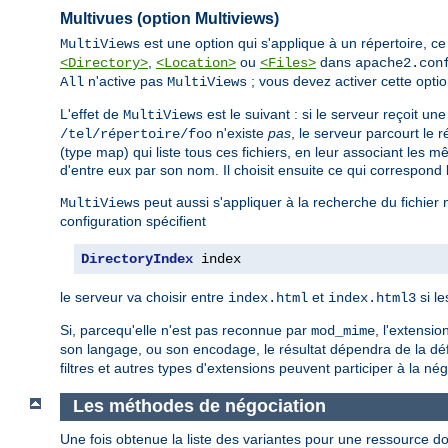
Multivues (option Multiviews)
est une option qui s'applique à un répertoire, ce q
MultiViews
,
ou
dans
<Directory>
<Location>
<Files>
apache2.con
n'active pas
; vous devez activer cette opti
All
MultiViews
L'effet de
est le suivant : si le serveur reçoit u
MultiViews
n'existe
pas
, le serveur parcourt le
/tel/répertoire/foo
(type map) qui liste tous ces fichiers, en leur associant les 
d'entre eux par son nom. Il choisit ensuite ce qui correspond 
peut aussi s'appliquer à la recherche du fichier
MultiViews
configuration spécifient
DirectoryIndex
 index
le serveur va choisir entre
et
si le
index.html
index.html3
Si, parcequ'elle n'est pas reconnue par
, l'extensi
mod_mime
son langage, ou son encodage, le résultat dépendra de la défi
filtres et autres types d'extensions peuvent participer à la né
Les méthodes de négociation
Une fois obtenue la liste des variantes pour une ressource don