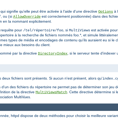
ui signifie qu'elle peut être activée à l'aide d'une directive
à l
Options
, ou (si
est correctement positionnée) dans des fichi
f
AllowOverride
on en la nommant explicitement.
ne requête pour
, si
est activée pou
/tel/répertoire/foo
MultiViews
 répertoire à la recherche de fichiers nommés foo.*, et simule littérale
mêmes types de média et encodages de contenu qu'ils auraient eu si le c
le mieux aux besoins du client.
 nommé par la directive
, si le serveur tente d'indexer 
DirectoryIndex
s deux fichiers sont présents. Si aucun n'est présent, alors qu'
index.c
on d'un des fichiers du répertoire ne permet pas de déterminer son jeu 
nition de la directive
. Cette directive détermine si 
MultiViewsMatch
gociation MultiVues.
née, httpd dispose de deux méthodes pour choisir la meilleure variante à