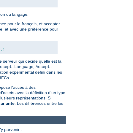
tion du langage.
nce pour le français, et accepter
xte, et avec une préférence pour
0.1
e serveur qui décide quelle est la
,
ccept-Language
Accept-
tion expérimental défini dans les
 RFCs.
pose l'accès à des
ctets avec la définition d'un type
usieurs représentations. Si
variante
. Les différences entre les
y parvenir :