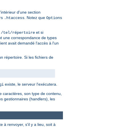
'intérieur d'une section
ers
. Notez que
.htaccess
Options
r
et si
/tel/répertoire
ment une correspondance de types
lient avait demandé l'accès à l'un
un répertoire. Si les fichiers de
existe, le serveur l'exécutera.
gi
de caractères, son type de contenu,
les gestionnaires (handlers), les
 renvoyer, s'il y a lieu, soit à