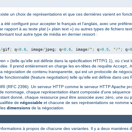
existe un choix de représentations et que ces dernières varient en fonc
 été configuré pour accepter le français et l'anglais, avec une préfére
rapport à au texte plat (« plain text ») ou autres types de fichiers te
orisant tout autre type de média en dernier ressort :
e
/
gif
;
 q
=
0.6
,
 image
/
jpeg
;
 q
=
0.6
,
 image
/*;
 q
=
0.5
,
*/*;
 q
=
 » (telle qu'elle est définie dans la spécification HTTP/1.1), où c'est l
dée. Il prend entièrement en charge les en-têtes de requête
,
Accept
A
la négociation de contenu transparente, qui est un protocole de négocia
 fonctionnalité (feature negotiation) telle qu'elle est définie dans ces
un URI (RFC 2396). Un serveur HTTP comme le serveur HTTP Apache pro
e de nommage, chaque représentation étant composée d'une séquence d'o
nstant donné, chaque ressource peut être associée avec zéro, une ou pl
ualifiée de
négociable
et chacune de ses représentations se nomme
 les
dimensions
de la négociation.
informations à propos de chacune des variantes. Il y a deux manières d'