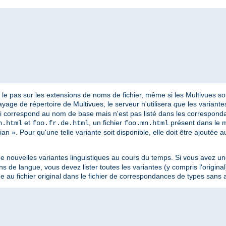
e pas sur les extensions de noms de fichier, même si les Multivues sont
yage de répertoire de Multivues, le serveur n'utilisera
que
les variantes
qui correspond au nom de base mais n'est pas listé dans les correspond
et
, un fichier
présent dans le 
n.html
foo.fr.de.html
foo.mn.html
n ». Pour qu'une telle variante soit disponible, elle doit être ajoutée 
de nouvelles variantes linguistiques au cours du temps. Si vous avez u
s de langue, vous devez lister toutes les variantes (y compris l'original
e au fichier original dans le fichier de correspondances de types sans 