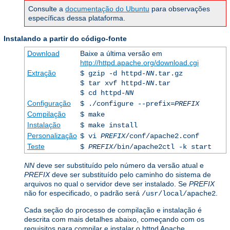
Consulte a
documentação do Ubuntu
para observações
específicas dessa plataforma.
Instalando a partir do código-fonte
Download
Baixe a última versão em
http://httpd.apache.org/download.cgi
Extração
$ gzip -d httpd-
NN
.tar.gz
$ tar xvf httpd-
NN
.tar
$ cd httpd-
NN
Configuração
$ ./configure --prefix=
PREFIX
Compilação
$ make
Instalação
$ make install
Personalização
$ vi
PREFIX
/conf/apache2.conf
Teste
$
PREFIX
/bin/apache2ctl -k start
NN
deve ser substituído pelo número da versão atual e
PREFIX
deve ser substituído pelo caminho do sistema de
arquivos no qual o servidor deve ser instalado. Se
PREFIX
não for especificado, o padrão será
.
/usr/local/apache2
Cada seção do processo de compilação e instalação é
descrita com mais detalhes abaixo, começando com os
requisitos para compilar e instalar o httpd Apache.