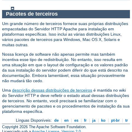
Pacotes de terceiros
Um grande número de terceiros fornece suas próprias distribuições
empacotadas do Servidor HTTP Apache para instalação em
plataformas específicas. Isso inclui as várias distribuições Linux,
vários pacotes de terceiros para Windows, Mac OS X, Solaris e
muitas outras.
Nossa licença de software não apenas permite mas também
incentiva esse tipo de redistribuição. No entanto, isso resulta em
uma situação em que o layout de configuração e os valores padrão
da sua instalação do servidor podem diferir do que está descrito na
documentação. Embora lamentável, essa situação provavelmente
não mudará tão cedo.
Uma
descrição dessas distribuições de terceiros
é mantida no wiki
do Servidor HTTP e deve refletir o estado atual dessas distribuições
de terceiros. No entanto, você precisará se familiarizar com o
gerenciamento de pacotes e os procedimentos de instalação da sua
plataforma específica.
Línguas Disponíveis:
de
|
en
|
es
|
fr
|
ja
|
ko
|
pt-br
|
tr
Copyright 2026 The Apache Software Foundation.
Licenciado sob a
Apache License, Version 2.0
.