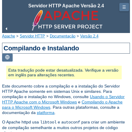
Servidor HTTP Apache Versão 2.4
☰
Apache
>
Servidor HTTP
>
Documentação
>
Versão 2.4
Compilando e Instalando
Esta tradução pode estar desatualizada. Verifique a versão
em inglês para alterações recentes.
Este documento cobre a compilação e a instalação do Servidor
HTTP Apache somente em sistemas Unix e similares. Para
compilação e instalação no Windows, consulte
Usando o Servidor
HTTP Apache com o Microsoft Windows
e
Compilando o Apache
para o Microsoft Windows
. Para outras plataformas, consulte a
documentação da
platforma
.
O Apache httpd usa
e
para criar um ambiente
libtool
autoconf
de compilação semelhante a muitos outros projetos de código