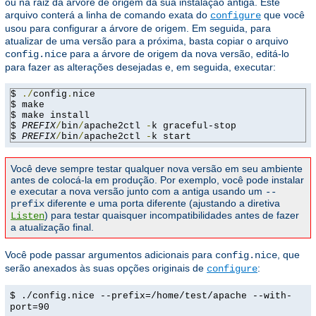
ou na raiz da árvore de origem da sua instalação antiga. Este
arquivo conterá a linha de comando exata do
que você
configure
usou para configurar a árvore de origem. Em seguida, para
atualizar de uma versão para a próxima, basta copiar o arquivo
para a árvore de origem da nova versão, editá-lo
config.nice
para fazer as alterações desejadas e, em seguida, executar:
$ 
./
config
.
nice

$ make

$ make install

$ 
PREFIX
/
bin
/
apache2ctl 
-
k graceful-stop

$ 
PREFIX
/
bin
/
apache2ctl 
-
k start
Você deve sempre testar qualquer nova versão em seu ambiente
antes de colocá-la em produção. Por exemplo, você pode instalar
e executar a nova versão junto com a antiga usando um
--
diferente e uma porta diferente (ajustando a diretiva
prefix
) para testar quaisquer incompatibilidades antes de fazer
Listen
a atualização final.
Você pode passar argumentos adicionais para
, que
config.nice
serão anexados às suas opções originais de
:
configure
$ ./config.nice --prefix=/home/test/apache --with-
port=90