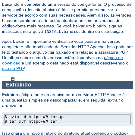
baixando e compilando uma versão do código-fonte. O processo de
compilação (descrito abaixo) é fácil e permite personalizar o
servidor de acordo com suas necessidades. Além disso, as versões
binárias geralmente não estão atualizadas com as versões de
código-fonte mais recentes. Se você baixar um binário, siga as
instruções no arquivo
dentro da distribuição.
INSTALL.bindist
Após baixar, é importante verificar se você possui uma versão
completa e não modificada do Servidor HTTP Apache. Isso pode ser
feito testando o arquivo .tar baixado em relação à assinatura PGP.
Detalhes sobre como fazer isso estão disponíveis na
página de
download
e um exemplo detalhado está disponível descrevendo o
uso do PGP
.
Extraindo
Extrair o código-fonte do arquivo tar do servidor HTTP Apache é
uma questão simples de descompactar e, em seguida, extrair o
arquivo tar:
$ gzip 
-
d httpd-
NN
.
tar
.
gz

$ tar xvf httpd-
NN
.
tar
Isso criará um novo diretório no diretório atual contendo o código-