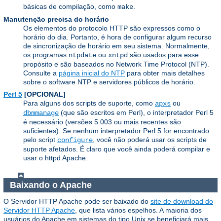
básicas de compilação, como
.
make
Manutenção precisa do horário
Os elementos do protocolo HTTP são expressos como o
horário do dia. Portanto, é hora de configurar algum recurso
de sincronização de horário em seu sistema. Normalmente,
os programas
ou
são usados ​​para esse
ntpdate
xntpd
propósito e são baseados no Network Time Protocol (NTP).
Consulte a
página inicial do NTP
para obter mais detalhes
sobre o software NTP e servidores públicos de horário.
Perl 5
[OPCIONAL]
Para alguns dos scripts de suporte, como
ou
apxs
(que são escritos em Perl), o interpretador Perl 5
dbmmanage
é necessário (versões 5.003 ou mais recentes são
suficientes). Se nenhum interpretador Perl 5 for encontrado
pelo script
, você não poderá usar os scripts de
configure
suporte afetados. É claro que você ainda poderá compilar e
usar o httpd Apache.
Baixando o Apache
O Servidor HTTP Apache pode ser baixado do
site de download do
Servidor HTTP Apache
, que lista vários espelhos. A maioria dos
usuários do Apache em sistemas do tipo Unix se beneficiará mais