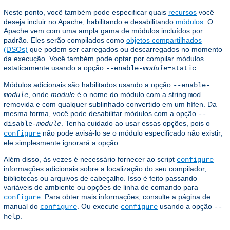
Neste ponto, você também pode especificar quais
recursos
você
deseja incluir no Apache, habilitando e desabilitando
módulos
. O
Apache vem com uma ampla gama de módulos incluídos por
padrão. Eles serão compilados como
objetos compartilhados
(DSOs)
que podem ser carregados ou descarregados no momento
da execução. Você também pode optar por compilar módulos
estaticamente usando a opção
.
--enable-
module
=static
Módulos adicionais são habilitados usando a opção
--enable-
, onde
module
é o nome do módulo com a string
module
mod_
removida e com qualquer sublinhado convertido em um hífen. Da
mesma forma, você pode desabilitar módulos com a opção
--
. Tenha cuidado ao usar essas opções, pois o
disable-
module
não pode avisá-lo se o módulo especificado não existir;
configure
ele simplesmente ignorará a opção.
Além disso, às vezes é necessário fornecer ao script
configure
informações adicionais sobre a localização do seu compilador,
bibliotecas ou arquivos de cabeçalho. Isso é feito passando
variáveis ​​de ambiente ou opções de linha de comando para
. Para obter mais informações, consulte a página de
configure
manual do
. Ou execute
usando a opção
configure
configure
--
.
help