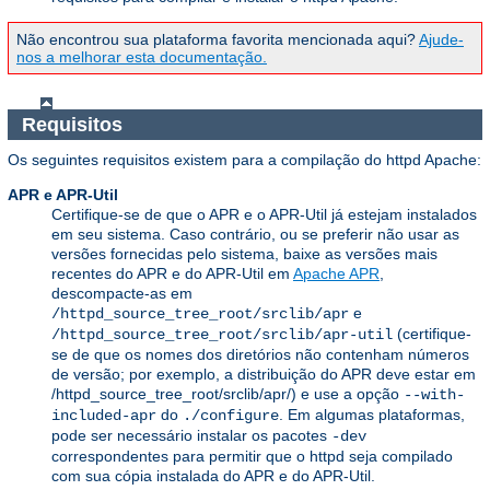
Não encontrou sua plataforma favorita mencionada aqui?
Ajude-
nos a melhorar esta documentação.
Requisitos
Os seguintes requisitos existem para a compilação do httpd Apache:
APR e APR-Util
Certifique-se de que o APR e o APR-Util já estejam instalados
em seu sistema. Caso contrário, ou se preferir não usar as
versões fornecidas pelo sistema, baixe as versões mais
recentes do APR e do APR-Util em
Apache APR
,
descompacte-as em
e
/httpd_source_tree_root/srclib/apr
(certifique-
/httpd_source_tree_root/srclib/apr-util
se de que os nomes dos diretórios não contenham números
de versão; por exemplo, a distribuição do APR deve estar em
/httpd_source_tree_root/srclib/apr/) e use a opção
--with-
do
. Em algumas plataformas,
included-apr
./configure
pode ser necessário instalar os pacotes
-dev
correspondentes para permitir que o httpd seja compilado
com sua cópia instalada do APR e do APR-Util.