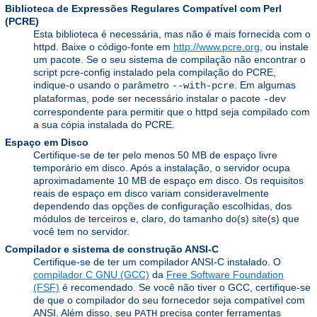
Biblioteca de Expressões Regulares Compatível com Perl
(PCRE)
Esta biblioteca é necessária, mas não é mais fornecida com o
httpd. Baixe o código-fonte em
http://www.pcre.org
, ou instale
um pacote. Se o seu sistema de compilação não encontrar o
script pcre-config instalado pela compilação do PCRE,
indique-o usando o parâmetro
. Em algumas
--with-pcre
plataformas, pode ser necessário instalar o pacote
-dev
correspondente para permitir que o httpd seja compilado com
a sua cópia instalada do PCRE.
Espaço em Disco
Certifique-se de ter pelo menos 50 MB de espaço livre
temporário em disco. Após a instalação, o servidor ocupa
aproximadamente 10 MB de espaço em disco. Os requisitos
reais de espaço em disco variam consideravelmente
dependendo das opções de configuração escolhidas, dos
módulos de terceiros e, claro, do tamanho do(s) site(s) que
você tem no servidor.
Compilador e sistema de construção ANSI-C
Certifique-se de ter um compilador ANSI-C instalado. O
compilador C GNU (GCC)
da
Free Software Foundation
(FSF)
é recomendado. Se você não tiver o GCC, certifique-se
de que o compilador do seu fornecedor seja compatível com
ANSI. Além disso, seu
precisa conter ferramentas
PATH