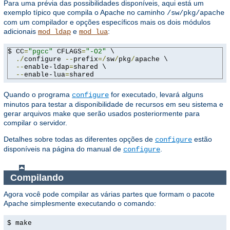
Para uma prévia das possibilidades disponíveis, aqui está um
exemplo típico que compila o Apache no caminho
/sw/pkg/apache
com um compilador e opções específicos mais os dois módulos
adicionais
e
:
mod_ldap
mod_lua
$ CC
=
"pgcc"
 CFLAGS
=
"-O2"
 \

./
configure 
--
prefix
=/
sw
/
pkg
/
apache \

--
enable-ldap
=
shared \

--
enable-lua
=
shared
Quando o programa
for executado, levará alguns
configure
minutos para testar a disponibilidade de recursos em seu sistema e
gerar arquivos make que serão usados ​​posteriormente para
compilar o servidor.
Detalhes sobre todas as diferentes opções de
estão
configure
disponíveis na página do manual de
.
configure
Compilando
Agora você pode compilar as várias partes que formam o pacote
Apache simplesmente executando o comando:
$ make