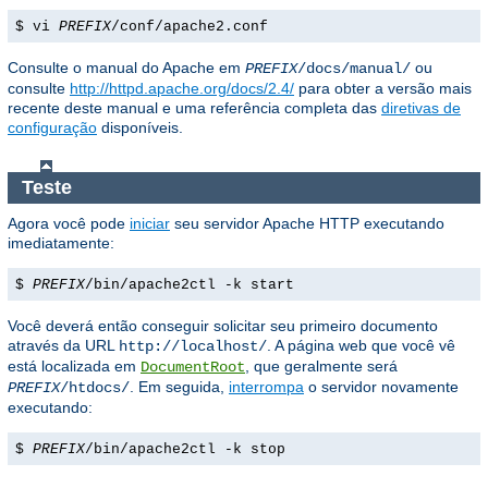
$ vi
PREFIX
/conf/apache2.conf
Consulte o manual do Apache em
ou
PREFIX
/docs/manual/
consulte
http://httpd.apache.org/docs/2.4/
para obter a versão mais
recente deste manual e uma referência completa das
diretivas de
configuração
disponíveis.
Teste
Agora você pode
iniciar
seu servidor Apache HTTP executando
imediatamente:
$
PREFIX
/bin/apache2ctl -k start
Você deverá então conseguir solicitar seu primeiro documento
através da URL
. A página web que você vê
http://localhost/
está localizada em
, que geralmente será
DocumentRoot
. Em seguida,
interrompa
o servidor novamente
PREFIX
/htdocs/
executando:
$
PREFIX
/bin/apache2ctl -k stop