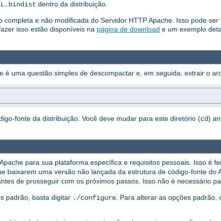
dentro da distribuição.
LL.bindist
ão completa e não modificada do Servidor HTTP Apache. Isso pode ser fe
azer isso estão disponíveis na
página de download
e um exemplo deta
he é uma questão simples de descompactar e, em seguida, extrair o arq
digo-fonte da distribuição. Você deve mudar para este diretório (
) a
cd
Apache para sua plataforma específica e requisitos pessoais. Isso é fe
s que baixarem uma versão não lançada da estrutura de código-fonte do
ntes de prosseguir com os próximos passos. Isso não é necessário para
s padrão, basta digitar
. Para alterar as opções padrão,
./configure