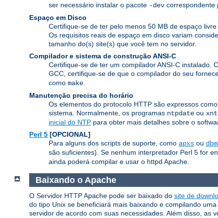
ser necessário instalar o pacote
correspondente p
-dev
Espaço em Disco
Certifique-se de ter pelo menos 50 MB de espaço livr
Os requisitos reais de espaço em disco variam consid
tamanho do(s) site(s) que você tem no servidor.
Compilador e sistema de construção ANSI-C
Certifique-se de ter um compilador ANSI-C instalado. 
GCC, certifique-se de que o compilador do seu fornec
como
.
make
Manutenção precisa do horário
Os elementos do protocolo HTTP são expressos como o 
sistema. Normalmente, os programas
ou
ntpdate
xnt
inicial do NTP
para obter mais detalhes sobre o softwar
Perl 5
[OPCIONAL]
Para alguns dos scripts de suporte, como
ou
apxs
dbm
são suficientes). Se nenhum interpretador Perl 5 for e
ainda poderá compilar e usar o httpd Apache.
Baixando o Apache
O Servidor HTTP Apache pode ser baixado do
site de downl
do tipo Unix se beneficiará mais baixando e compilando uma v
servidor de acordo com suas necessidades. Além disso, as v