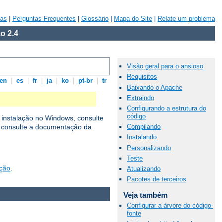
vas
|
Perguntas Frequentes
|
Glossário
|
Mapa do Site
|
Relate um problema
o 2.4
Visão geral para o ansioso
Requisitos
en
|
es
|
fr
|
ja
|
ko
|
pt-br
|
tr
Baixando o Apache
Extraindo
Configurando a estrutura do
código
 instalação no Windows, consulte
Compilando
, consulte a documentação da
Instalando
Personalizando
Teste
ação
.
Atualizando
Pacotes de terceiros
Veja também
Configurar a árvore do código-
fonte