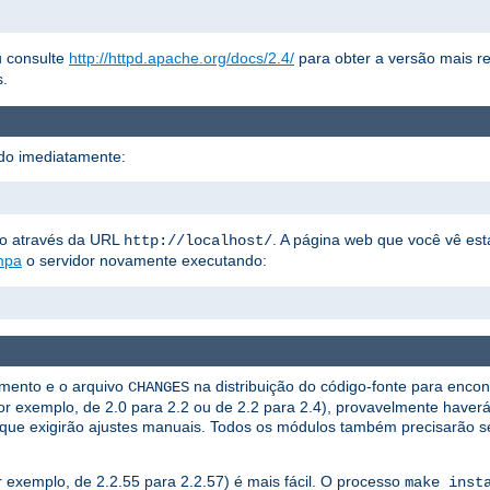
 consulte
http://httpd.apache.org/docs/2.4/
para obter a versão mais r
s.
do imediatamente:
to através da URL
. A página web que você vê es
http://localhost/
mpa
o servidor novamente executando:
amento e o arquivo
na distribuição do código-fonte para encon
CHANGES
por exemplo, de 2.0 para 2.2 ou de 2.2 para 2.4), provavelmente haver
que exigirão ajustes manuais. Todos os módulos também precisarão s
 exemplo, de 2.2.55 para 2.2.57) é mais fácil. O processo
make inst