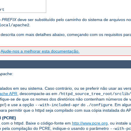
rt
e
PREFIX
deve ser substituído pelo caminho do sistema de arquivos no 
.
local/apache2
descrita com mais detalhes abaixo, começando com os requisitos para c
?
Ajude-nos a melhorar esta documentação.
Apache:
talados em seu sistema. Caso contrário, ou se preferir não usar as ver
ache APR
, descompacte-as em
/httpd_source_tree_root/srclib/
ifique-se de que os nomes dos diretórios não contenham números de ve
apr/) e use a opção
do
. Em algu
--with-included-apr
./configure
ra permitir que o httpd seja compilado com sua cópia instalada do AP
l (PCRE)
a com o httpd. Baixe o código-fonte em
http://www.pcre.org
, ou instale
ado pela compilação do PCRE, indique-o usando o parâmetro
--with-pc