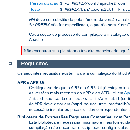
Personalização
$ vi
PREFIX
/conf/apache2.conf
Teste
$
PREFIX
/bin/apache2ctl -k sta
NN
deve ser substituído pelo número da versão atual 
Se
PREFIX
não for especificado, o padrão será
/usr/
Cada seção do processo de compilação e instalação é 
Apache.
Não encontrou sua plataforma favorita mencionada aqui
Requisitos
Os seguintes requisitos existem para a compilação do httpd 
APR e APR-Util
Certifique-se de que o APR e o APR-Util já estejam ins
as versões mais recentes do APR e do APR-Util em
Ap
(cert
/httpd_source_tree_root/srclib/apr-util
do APR deve estar em /httpd_source_tree_root/srclib/
necessário instalar os pacotes
correspondentes pa
-dev
Biblioteca de Expressões Regulares Compatível com Per
Esta biblioteca é necessária, mas não é mais fornecid
compilação não encontrar o script pcre-config instal