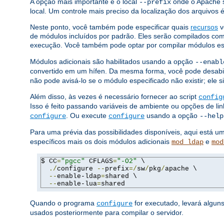
A opção mais importante é o local
onde o Apache s
--prefix
local. Um controle mais preciso da localização dos arquivos
Neste ponto, você também pode especificar quais
recursos
v
de módulos incluídos por padrão. Eles serão compilados c
execução. Você também pode optar por compilar módulos e
Módulos adicionais são habilitados usando a opção
--enabl
convertido em um hífen. Da mesma forma, você pode desabi
não pode avisá-lo se o módulo especificado não existir; ele 
Além disso, às vezes é necessário fornecer ao script
config
Isso é feito passando variáveis ​​de ambiente ou opções de 
. Ou execute
usando a opção
configure
configure
--help
Para uma prévia das possibilidades disponíveis, aqui está 
específicos mais os dois módulos adicionais
e
mod_ldap
mod
$ CC
=
"pgcc"
 CFLAGS
=
"-O2"
 \

./
configure 
--
prefix
=/
sw
/
pkg
/
apache \

--
enable-ldap
=
shared \

--
enable-lua
=
shared
Quando o programa
for executado, levará algun
configure
usados ​​posteriormente para compilar o servidor.