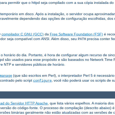
ara permitir que o httpd seja compilado com a sua cópia instalada d
e temporário em disco. Após a instalação, o servidor ocupa aproxima
eravelmente dependendo das opções de configuração escolhidas, dos mó
O
compilador C GNU (GCC)
da
Free Software Foundation (FSF)
é reco
edor seja compatível com ANSI. Além disso, seu
precisa conter f
PATH
horário do dia. Portanto, é hora de configurar algum recurso de sin
são usados ​​para esse propósito e são baseados no Network Time 
pd
e NTP e servidores públicos de horário.
(que são escritos em Perl), o interpretador Perl 5 é necessári
manage
ncontrado pelo script
, você não poderá usar os scripts de s
configure
oad do Servidor HTTP Apache
, que lista vários espelhos. A maioria d
ersão do código-fonte. O processo de compilação (descrito abaixo) é f
ersões binárias geralmente não estão atualizadas com as versões de c