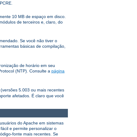
o PCRE.
damente 10 MB de espaço em disco.
dulos de terceiros e, claro, do
mendado. Se você não tiver o
erramentas básicas de compilação,
cronização de horário em seu
Protocol (NTP). Consulte a
página
o (versões 5.003 ou mais recentes
uporte afetados. É claro que você
os usuários do Apache em sistemas
ácil e permite personalizar o
ódigo-fonte mais recentes. Se