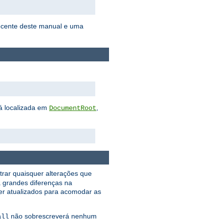
ecente deste manual e uma
tá localizada em
,
DocumentRoot
trar quaisquer alterações que
á grandes diferenças na
er atualizados para acomodar as
não sobrescreverá nenhum
all