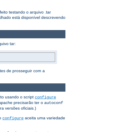
ito testando o arquivo .tar
lhado está disponível descrevendo
uivo tar:
ntes de prosseguir com a
ito usando o script
configure
 Apache precisarão ter o
autoconf
 versões oficiais.)
 o
aceita uma variedade
configure