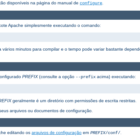
ão disponíveis na página do manual de
.
configure
acote Apache simplesmente executando o comando:
eva vários minutos para compilar e o tempo pode variar bastante depe
 configurado
PREFIX
(consulte a opção
acima) executando:
--prefix
REFIX
geralmente é um diretório com permissões de escrita restritas.
á seus arquivos ou documentos de configuração.
che editando os
arquivos de configuração
em
.
PREFIX
/conf/