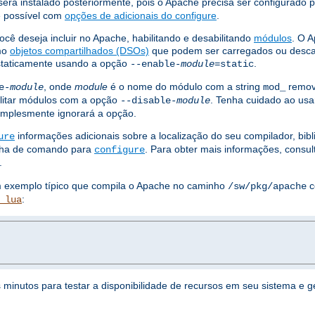
erá instalado posteriormente, pois o Apache precisa ser configurado 
 é possível com
opções de adicionais do configure
.
ocê deseja incluir no Apache, habilitando e desabilitando
módulos
. O 
omo
objetos compartilhados (DSOs)
que podem ser carregados ou desc
staticamente usando a opção
.
--enable-
module
=static
, onde
module
é o nome do módulo com a string
remov
e-
module
mod_
litar módulos com a opção
. Tenha cuidado ao usa
--disable-
module
simplesmente ignorará a opção.
informações adicionais sobre a localização do seu compilador, bib
ure
linha de comando para
. Para obter mais informações, consu
configure
.
um exemplo típico que compila o Apache no caminho
c
/sw/pkg/apache
:
_lua
s minutos para testar a disponibilidade de recursos em seu sistema e 