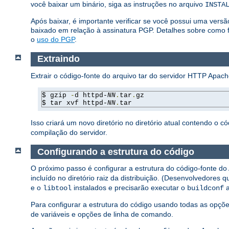
você baixar um binário, siga as instruções no arquivo
INSTA
Após baixar, é importante verificar se você possui uma vers
baixado em relação à assinatura PGP. Detalhes sobre como f
o
uso do PGP
.
Extraindo
Extrair o código-fonte do arquivo tar do servidor HTTP Apac
$ gzip 
-
d httpd-
NN
.
tar
.
gz

$ tar xvf httpd-
NN
.
tar
Isso criará um novo diretório no diretório atual contendo o có
compilação do servidor.
Configurando a estrutura do código
O próximo passo é configurar a estrutura do código-fonte do 
incluído no diretório raiz da distribuição. (Desenvolvedore
e o
instalados e precisarão executar o
a
libtool
buildconf
Para configurar a estrutura do código usando todas as opçõe
de variáveis e opções de linha de comando.