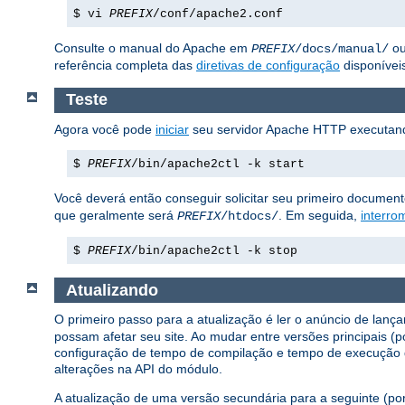
$ vi
PREFIX
/conf/apache2.conf
Consulte o manual do Apache em
ou
PREFIX
/docs/manual/
referência completa das
diretivas de configuração
disponívei
Teste
Agora você pode
iniciar
seu servidor Apache HTTP executan
$
PREFIX
/bin/apache2ctl -k start
Você deverá então conseguir solicitar seu primeiro documen
que geralmente será
. Em seguida,
interro
PREFIX
/htdocs/
$
PREFIX
/bin/apache2ctl -k stop
Atualizando
O primeiro passo para a atualização é ler o anúncio de lanç
possam afetar seu site. Ao mudar entre versões principais (
configuração de tempo de compilação e tempo de execução 
alterações na API do módulo.
A atualização de uma versão secundária para a seguinte (por