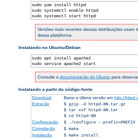
sudo yum install httpd

sudo systemctl enable httpd

sudo systemctl start httpd
Versões mais recentes dessas distribuições usam
dessa plataforma.
Instalando no Ubuntu/Debian
sudo apt install apache2

sudo service apache2 start
Consulte a
documentação do Ubuntu
para observaç
Instalando a partir do código-fonte
Download
Baixe a última versão em
http://httpd
Extração
$ gzip -d httpd-
NN
.tar.gz
$ tar xvf httpd-
NN
.tar
$ cd httpd-
NN
Configuração
$ ./configure --prefix=
PREFIX
Compilação
$ make
Instalação
$ make install